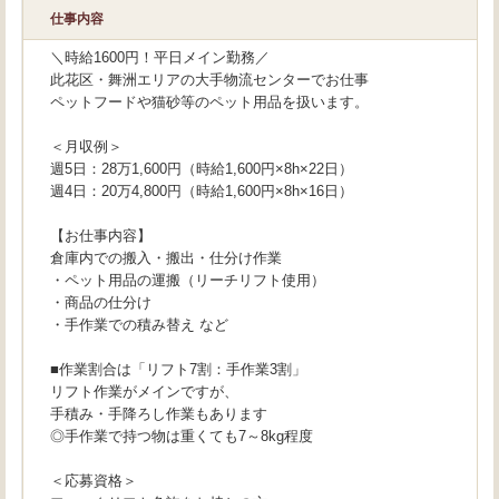
仕事内容
＼時給1600円！平日メイン勤務／
此花区・舞洲エリアの大手物流センターでお仕事
ペットフードや猫砂等のペット用品を扱います。
＜月収例＞
週5日：28万1,600円（時給1,600円×8h×22日）
週4日：20万4,800円（時給1,600円×8h×16日）
【お仕事内容】
倉庫内での搬入・搬出・仕分け作業
・ペット用品の運搬（リーチリフト使用）
・商品の仕分け
・手作業での積み替え など
■作業割合は「リフト7割：手作業3割」
リフト作業がメインですが、
手積み・手降ろし作業もあります
◎手作業で持つ物は重くても7～8kg程度
＜応募資格＞