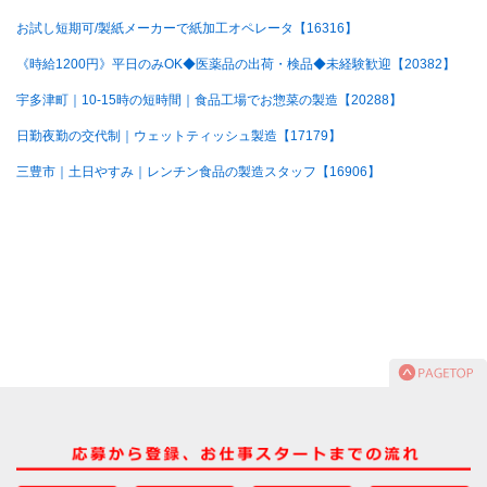
お試し短期可/製紙メーカーで紙加工オペレータ【16316】
《時給1200円》平日のみOK◆医薬品の出荷・検品◆未経験歓迎【20382】
宇多津町｜10-15時の短時間｜食品工場でお惣菜の製造【20288】
日勤夜勤の交代制｜ウェットティッシュ製造【17179】
三豊市｜土日やすみ｜レンチン食品の製造スタッフ【16906】