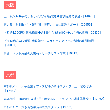
大阪
土日祝休み◆手のひらサイズの部品製造◆空調完備で快適♪【14670】
東大阪｜週3日から・短時間｜喫茶カフェの調理サポート【19959】
《時給1,550円》阪急梅田◆週3日から＆時短OK◆お弁当の販売【20355】
《夜勤時給1,625円》土日祝やすみ◆グラングリーン大阪の夜間清掃
【20099】
舞洲｜ペット用品の入出荷・リーチリフト作業【19812】
京都
京都駅すぐ｜大手企業オフィスビルの清掃スタッフ・土日祝やすみ
【17480】
烏丸御池｜18時から＆週3日・ホテルレストランでの調理器具洗浄【17062】
京都ポルタ｜焼き鳥惣菜店の販売スタッフ【19712】