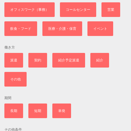
オフィスワーク（事務）
コールセンター
営業
飲食・フード
医療・介護・保育
イベント
働き方
派遣
契約
紹介予定派遣
紹介
その他
期間
長期
短期
単発
その他条件