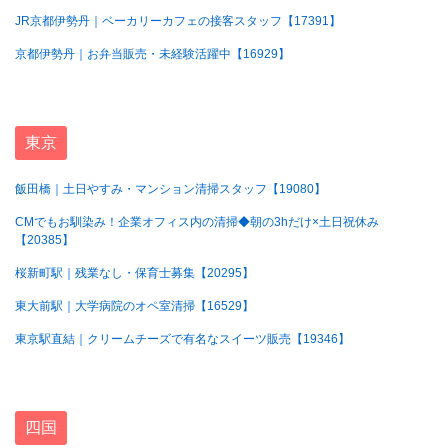
JR京都伊勢丹｜ベーカリーカフェの接客スタッフ【17391】
京都伊勢丹｜お弁当販売・未経験活躍中【16929】
東京
飯田橋｜土日やすみ・マンション清掃スタッフ【19080】
CMでもお馴染み！企業オフィス内の清掃◆朝の3hだけ×土日祝休み
【20385】
桜新町駅｜残業なし・保育士募集【20295】
東大前駅｜大学病院のオペ室清掃【16529】
東京駅直結｜クリームチーズで有名なスイーツ販売【19346】
四国