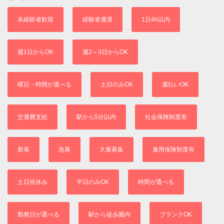
未経験者歓迎
経験者優遇
1日4h以内
週1日からOK
週2～3日からOK
曜日・時間が選べる
土日のみOK
週払いOK
交通費支給
駅から5分以内
社会保険制度有
新着
急募
大量募集
雇用保険制度有
土日祝休み
平日のみOK
時間が選べる
勤務日が選べる
駅から徒歩圏内
ブランクOK