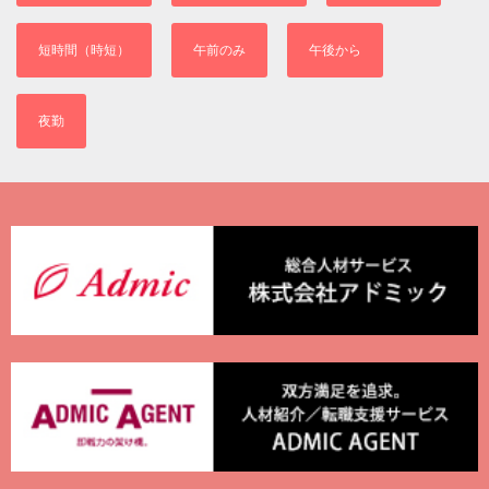
短時間（時短）
午前のみ
午後から
夜勤