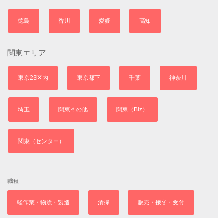
徳島
香川
愛媛
高知
関東エリア
東京23区内
東京都下
千葉
神奈川
埼玉
関東その他
関東（Biz）
関東（センター）
職種
軽作業・物流・製造
清掃
販売・接客・受付