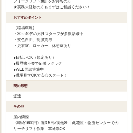
フォークリフト免許をお持ちの方
★実務未経験の方もまずはご相談ください！
おすすめポイント
【職場環境】
・30～40代の男性スタッフが多数活躍中
・髪色自由、制服貸与
・更衣室、ロッカー、休憩室あり
●日払いOK（規定あり）
●履歴書不要で応募ラクラク
●WEB面談実施中
●職場見学OKで安心スタート！
契約形態
派遣
その他
屋内禁煙
《時給1600円》週3-5日×実働8h｜此花区・物流センターでの
リーチリフト作業｜車通勤OK