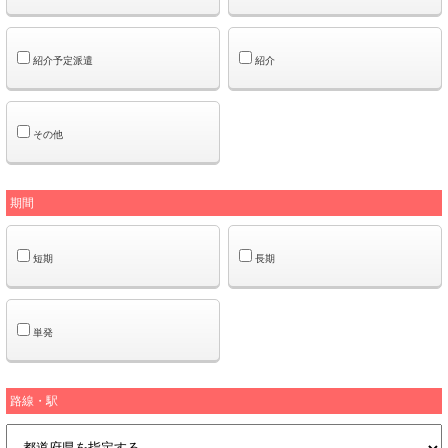
紹介予定派遣
紹介
その他
期間
短期
長期
単発
路線・駅