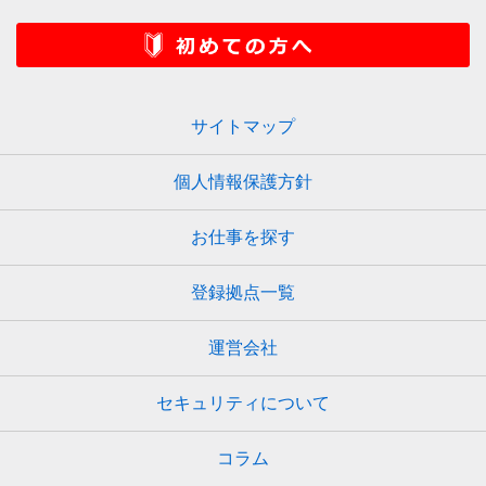
サイトマップ
個人情報保護方針
お仕事を探す
登録拠点一覧
運営会社
セキュリティについて
コラム