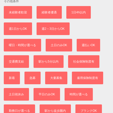
その他条件
未経験者歓迎
経験者優遇
1日4h以内
週1日からOK
週2～3日からOK
曜日・時間が選べる
土日のみOK
週払いOK
交通費支給
駅から5分以内
社会保険制度有
新着
急募
大量募集
雇用保険制度有
土日祝休み
平日のみOK
時間が選べる
勤務日が選べる
駅から徒歩圏内
ブランクOK