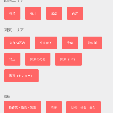
四国エリア
徳島
香川
愛媛
高知
関東エリア
東京23区内
東京都下
千葉
神奈川
埼玉
関東その他
関東（Biz）
関東（センター）
職種
軽作業・物流・製造
清掃
販売・接客・受付