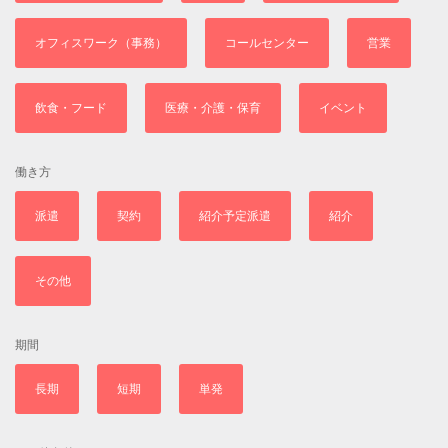
オフィスワーク（事務）
コールセンター
営業
飲食・フード
医療・介護・保育
イベント
働き方
派遣
契約
紹介予定派遣
紹介
その他
期間
長期
短期
単発