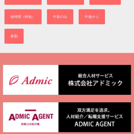
短時間（時短）
午前のみ
午後から
夜勤