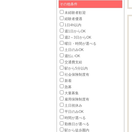
その他条件
未経験者歓迎
経験者優遇
1日4h以内
週1日からOK
週2～3日からOK
曜日・時間が選べる
土日のみOK
週払いOK
交通費支給
駅から5分以内
社会保険制度有
新着
急募
大量募集
雇用保険制度有
土日祝休み
平日のみOK
時間が選べる
勤務日が選べる
駅から徒歩圏内