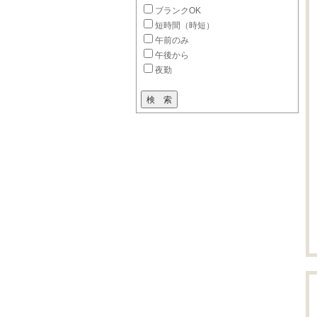
ブランクOK
短時間（時短）
午前のみ
午後から
夜勤