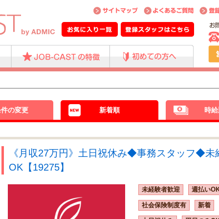
条件の変更
新着順
時給
《月収27万円》土日祝休み◆事務スタッフ◆未
OK【19275】
未経験者歓迎
週払いO
社会保険制度有
新着