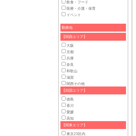
飲食・フード
医療・介護・保育
イベント
勤務地
【関西エリア】
大阪
京都
兵庫
奈良
和歌山
滋賀
関西その他
【四国エリア】
徳島
香川
愛媛
高知
【関東エリア】
東京23区内