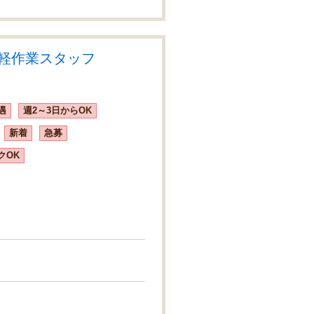
＆軽作業スタッフ
遇
週2～3日からOK
新着
急募
クOK