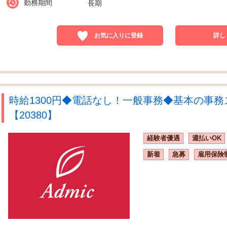
勤務期間
長期
お気に入りに登録
詳し
時給1300円◆電話なし！一般事務◆基本の事務
【20380】
経験者優遇
週払いOK
新着
急募
雇用保険