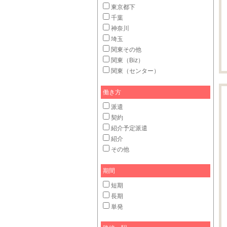
東京都下
千葉
神奈川
埼玉
関東その他
関東（Biz）
関東（センター）
働き方
派遣
契約
紹介予定派遣
紹介
その他
期間
短期
長期
単発