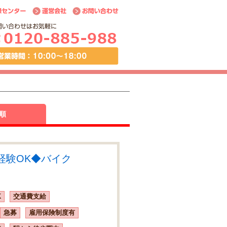
順
経験OK◆バイク
K
交通費支給
急募
雇用保険制度有