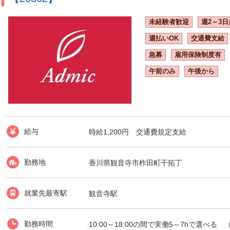
未経験者歓迎
週2～3日
週払いOK
交通費支給
急募
雇用保険制度有
午前のみ
午後から
給与
時給1,200円 交通費規定支給
勤務地
香川県観音寺市柞田町干拓丁
就業先最寄駅
観音寺駅
勤務時間
10:00～18:00の間で実働5～7hで選べる （例