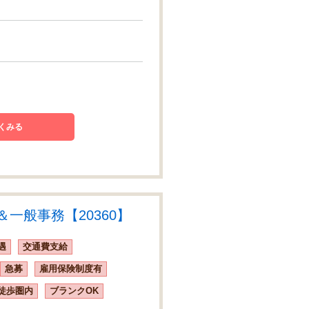
くみる
一般事務【20360】
遇
交通費支給
急募
雇用保険制度有
徒歩圏内
ブランクOK