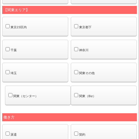
【関東エリア】
東京23区内
東京都下
千葉
神奈川
埼玉
関東その他
関東（センター）
関東（Biz）
働き方
派遣
契約