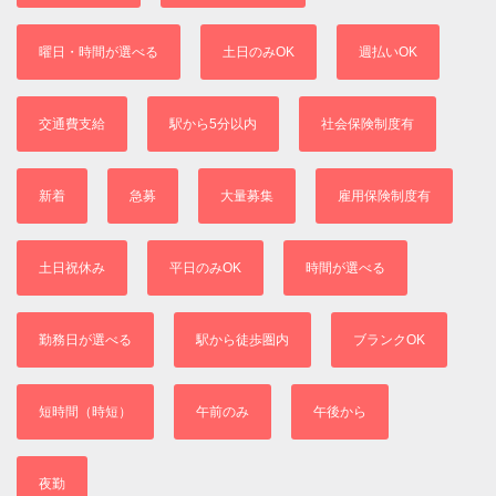
曜日・時間が選べる
土日のみOK
週払いOK
交通費支給
駅から5分以内
社会保険制度有
新着
急募
大量募集
雇用保険制度有
土日祝休み
平日のみOK
時間が選べる
勤務日が選べる
駅から徒歩圏内
ブランクOK
短時間（時短）
午前のみ
午後から
夜勤