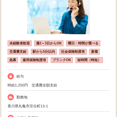
未経験者歓迎
週2～3日からOK
曜日・時間が選べる
交通費支給
駅から5分以内
社会保険制度有
新着
急募
雇用保険制度有
ブランクOK
短時間（時短）
給与
時給1,250円 交通費全額支給
勤務地
香川県丸亀市宗古町13-1