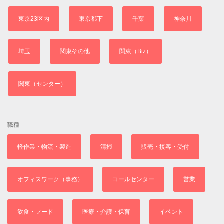
東京23区内
東京都下
千葉
神奈川
埼玉
関東その他
関東（Biz）
関東（センター）
職種
軽作業・物流・製造
清掃
販売・接客・受付
オフィスワーク（事務）
コールセンター
営業
飲食・フード
医療・介護・保育
イベント