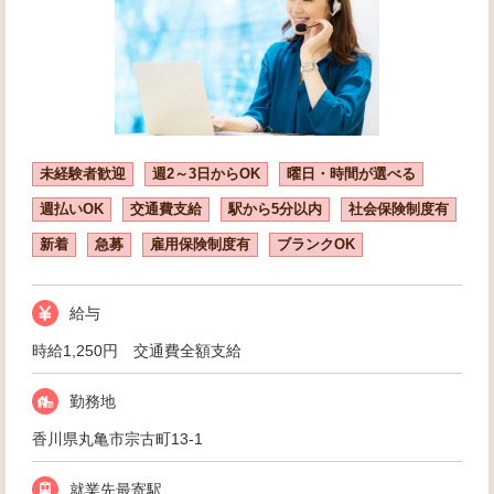
未経験者歓迎
週2～3日からOK
曜日・時間が選べる
週払いOK
交通費支給
駅から5分以内
社会保険制度有
新着
急募
雇用保険制度有
ブランクOK
給与
時給1,250円 交通費全額支給
勤務地
香川県丸亀市宗古町13-1
就業先最寄駅