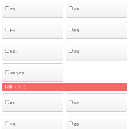
大阪
京都
兵庫
奈良
和歌山
滋賀
関西その他
【四国エリア】
香川
徳島
高知
愛媛