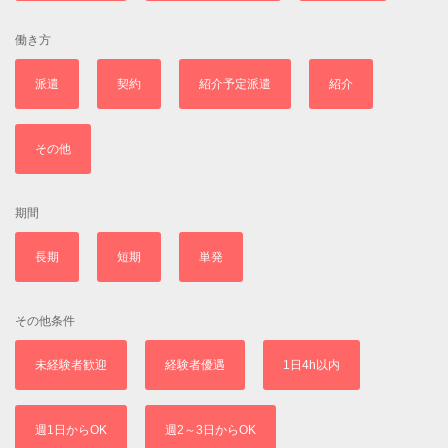
働き方
派遣
契約
紹介予定派遣
紹介
その他
期間
長期
短期
単発
その他条件
未経験者歓迎
経験者優遇
1日4h以内
週1日からOK
週2～3日からOK