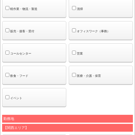
軽作業・物流・製造
清掃
販売・接客・受付
オフィスワーク（事務）
コールセンター
営業
飲食・フード
医療・介護・保育
イベント
勤務地
【関西エリア】