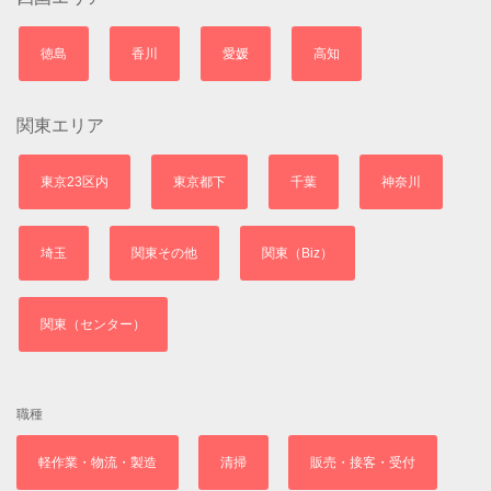
徳島
香川
愛媛
高知
関東エリア
東京23区内
東京都下
千葉
神奈川
埼玉
関東その他
関東（Biz）
関東（センター）
職種
軽作業・物流・製造
清掃
販売・接客・受付