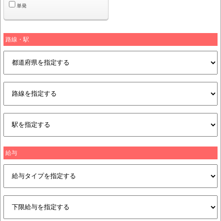
単発
路線・駅
給与