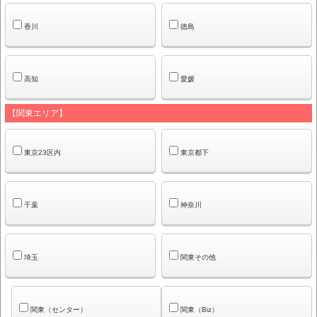
香川
徳島
高知
愛媛
【関東エリア】
東京23区内
東京都下
千葉
神奈川
埼玉
関東その他
関東（センター）
関東（Biz）