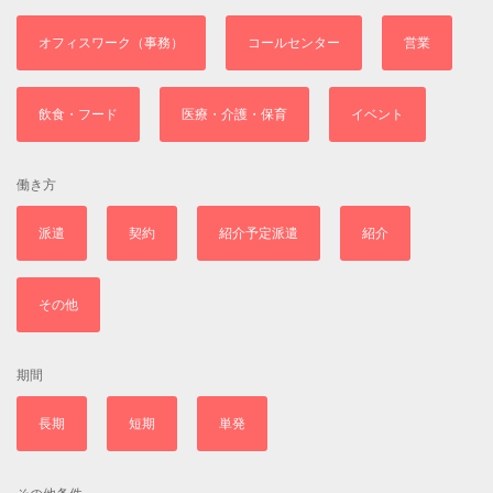
オフィスワーク（事務）
コールセンター
営業
飲食・フード
医療・介護・保育
イベント
働き方
派遣
契約
紹介予定派遣
紹介
その他
期間
長期
短期
単発