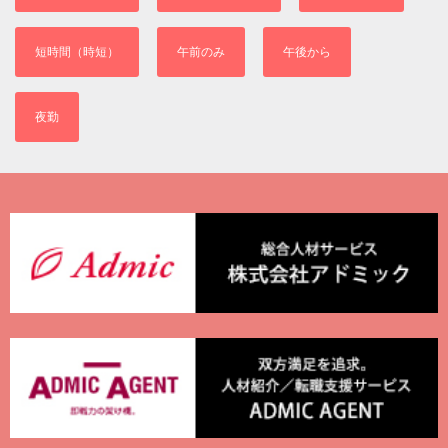
短時間（時短）
午前のみ
午後から
夜勤