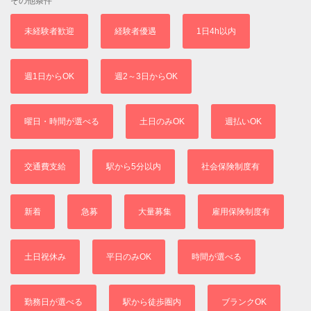
その他条件
未経験者歓迎
経験者優遇
1日4h以内
週1日からOK
週2～3日からOK
曜日・時間が選べる
土日のみOK
週払いOK
交通費支給
駅から5分以内
社会保険制度有
新着
急募
大量募集
雇用保険制度有
土日祝休み
平日のみOK
時間が選べる
勤務日が選べる
駅から徒歩圏内
ブランクOK