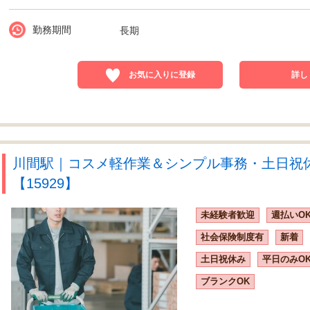
勤務期間
長期
お気に入りに登録
詳し
川間駅｜コスメ軽作業＆シンプル事務・土日祝
【15929】
未経験者歓迎
週払いO
社会保険制度有
新着
土日祝休み
平日のみO
ブランクOK