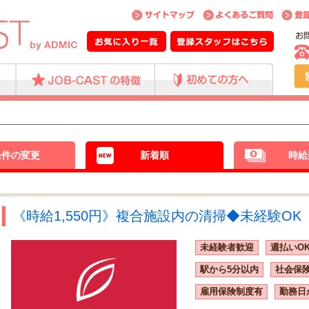
条件の変更
新着順
時給
《時給1,550円》複合施設内の清掃◆未経験OK【
未経験者歓迎
週払いO
駅から5分以内
社会保
雇用保険制度有
勤務日