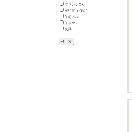
ブランクOK
短時間（時短）
午前のみ
午後から
夜勤