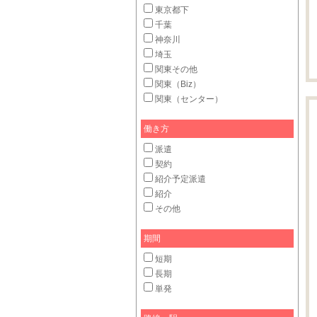
東京都下
千葉
神奈川
埼玉
関東その他
関東（Biz）
関東（センター）
働き方
派遣
契約
紹介予定派遣
紹介
その他
期間
短期
長期
単発