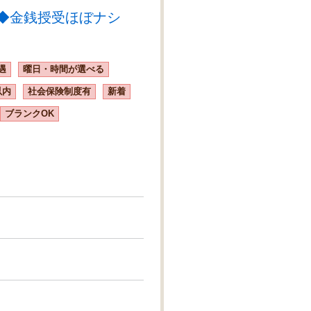
応◆金銭授受ほぼナシ
遇
曜日・時間が選べる
以内
社会保険制度有
新着
ブランクOK