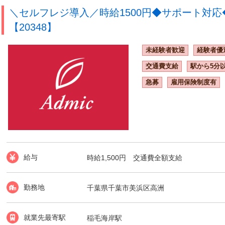
＼セルフレジ導入／時給1500円◆サポート対
【20348】
未経験者歓迎
経験者優
交通費支給
駅から5分
急募
雇用保険制度有
給与
時給1,500円 交通費全額支給
勤務地
千葉県千葉市美浜区高洲
就業先最寄駅
稲毛海岸駅