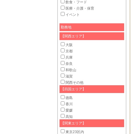
飲食・フード
医療・介護・保育
イベント
勤務地
【関西エリア】
大阪
京都
兵庫
奈良
和歌山
滋賀
関西その他
【四国エリア】
徳島
香川
愛媛
高知
【関東エリア】
東京23区内