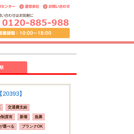
順
20393】
K
交通費支給
険制度有
新着
急募
が選べる
ブランクOK