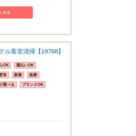
くみる
テル客室清掃【19788】
らOK
週払いOK
度有
新着
急募
が選べる
ブランクOK