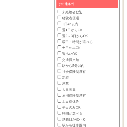
その他条件
未経験者歓迎
経験者優遇
1日4h以内
週1日からOK
週2～3日からOK
曜日・時間が選べる
土日のみOK
週払いOK
交通費支給
駅から5分以内
社会保険制度有
新着
急募
大量募集
雇用保険制度有
土日祝休み
平日のみOK
時間が選べる
勤務日が選べる
駅から徒歩圏内