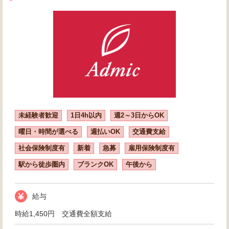
未経験者歓迎
1日4h以内
週2～3日からOK
曜日・時間が選べる
週払いOK
交通費支給
社会保険制度有
新着
急募
雇用保険制度有
駅から徒歩圏内
ブランクOK
午後から
給与
時給1,450円 交通費全額支給