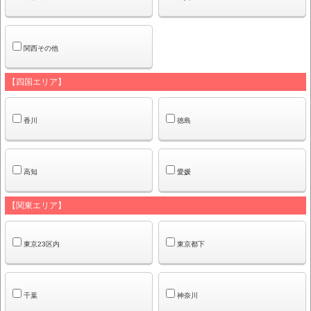
関西その他
【四国エリア】
香川
徳島
高知
愛媛
【関東エリア】
東京23区内
東京都下
千葉
神奈川