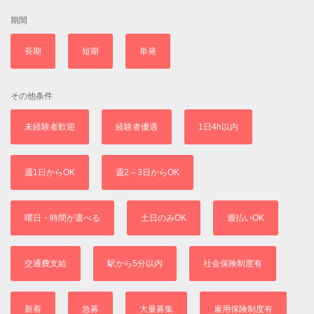
期間
長期
短期
単発
その他条件
未経験者歓迎
経験者優遇
1日4h以内
週1日からOK
週2～3日からOK
曜日・時間が選べる
土日のみOK
週払いOK
交通費支給
駅から5分以内
社会保険制度有
新着
急募
大量募集
雇用保険制度有