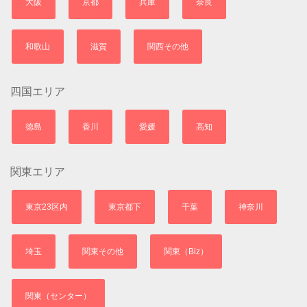
大阪
京都
兵庫
奈良
和歌山
滋賀
関西その他
四国エリア
徳島
香川
愛媛
高知
関東エリア
東京23区内
東京都下
千葉
神奈川
埼玉
関東その他
関東（Biz）
関東（センター）