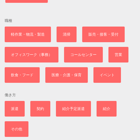
職種
軽作業・物流・製造
清掃
販売・接客・受付
オフィスワーク（事務）
コールセンター
営業
飲食・フード
医療・介護・保育
イベント
働き方
派遣
契約
紹介予定派遣
紹介
その他