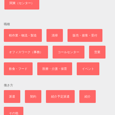
関東（センター）
職種
軽作業・物流・製造
清掃
販売・接客・受付
オフィスワーク（事務）
コールセンター
営業
飲食・フード
医療・介護・保育
イベント
働き方
派遣
契約
紹介予定派遣
紹介
その他