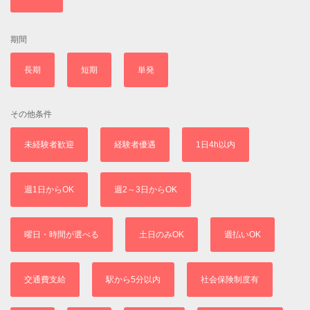
期間
長期
短期
単発
その他条件
未経験者歓迎
経験者優遇
1日4h以内
週1日からOK
週2～3日からOK
曜日・時間が選べる
土日のみOK
週払いOK
交通費支給
駅から5分以内
社会保険制度有