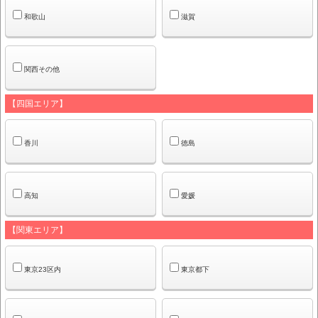
和歌山
滋賀
関西その他
【四国エリア】
香川
徳島
高知
愛媛
【関東エリア】
東京23区内
東京都下