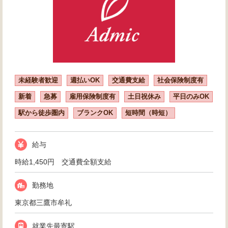
未経験者歓迎
週払いOK
交通費支給
社会保険制度有
新着
急募
雇用保険制度有
土日祝休み
平日のみOK
駅から徒歩圏内
ブランクOK
短時間（時短）
給与
時給1,450円 交通費全額支給
勤務地
東京都三鷹市牟礼
就業先最寄駅