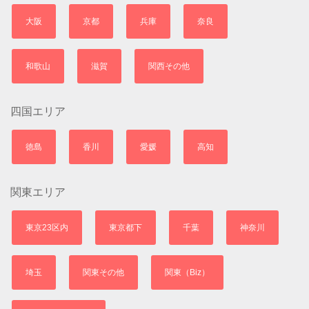
大阪
京都
兵庫
奈良
和歌山
滋賀
関西その他
四国エリア
徳島
香川
愛媛
高知
関東エリア
東京23区内
東京都下
千葉
神奈川
埼玉
関東その他
関東（Biz）