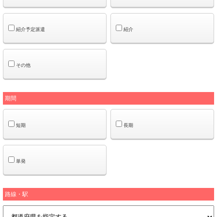
紹介予定派遣
紹介
その他
期間
短期
長期
単発
路線・駅