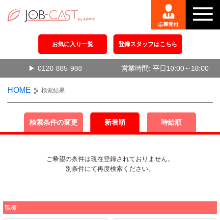
お気に入り一覧
登録スタッフはこちら
0120-885-988
営業時間: 平日10:00～18:00
HOME
検索結果
検索条件の変更
新着順
時給順
ご希望の条件は現在登録されておりません。
別条件にて再度検索ください。
職種