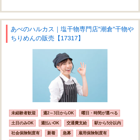
あべのハルカス｜塩干物専門店”潮倉”干物や
ちりめんの販売【17317】
未経験者歓迎
週2～3日からOK
曜日・時間が選べる
土日のみOK
週払いOK
交通費支給
駅から5分以内
社会保険制度有
新着
急募
雇用保険制度有