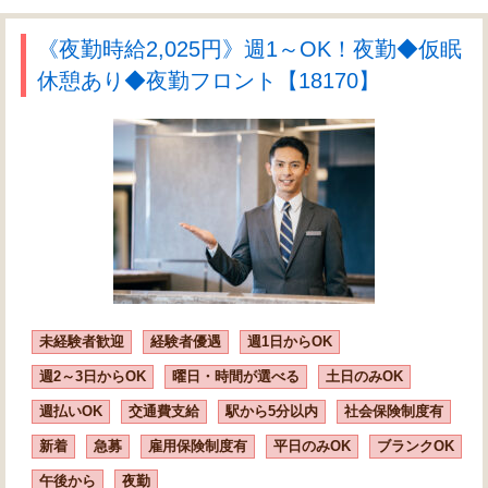
《夜勤時給2,025円》週1～OK！夜勤◆仮眠
休憩あり◆夜勤フロント【18170】
未経験者歓迎
経験者優遇
週1日からOK
週2～3日からOK
曜日・時間が選べる
土日のみOK
週払いOK
交通費支給
駅から5分以内
社会保険制度有
新着
急募
雇用保険制度有
平日のみOK
ブランクOK
午後から
夜勤