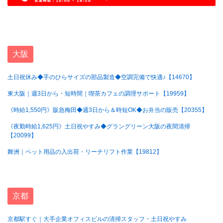
大阪
土日祝休み◆手のひらサイズの部品製造◆空調完備で快適♪【14670】
東大阪｜週3日から・短時間｜喫茶カフェの調理サポート【19959】
《時給1,550円》阪急梅田◆週3日から＆時短OK◆お弁当の販売【20355】
《夜勤時給1,625円》土日祝やすみ◆グラングリーン大阪の夜間清掃
【20099】
舞洲｜ペット用品の入出荷・リーチリフト作業【19812】
京都
京都駅すぐ｜大手企業オフィスビルの清掃スタッフ・土日祝やすみ