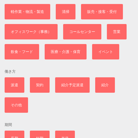
軽作業・物流・製造
清掃
販売・接客・受付
オフィスワーク（事務）
コールセンター
営業
飲食・フード
医療・介護・保育
イベント
働き方
派遣
契約
紹介予定派遣
紹介
その他
期間