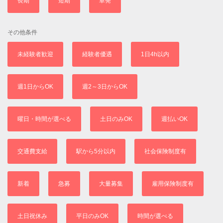
長期
短期
単発
その他条件
未経験者歓迎
経験者優遇
1日4h以内
週1日からOK
週2～3日からOK
曜日・時間が選べる
土日のみOK
週払いOK
交通費支給
駅から5分以内
社会保険制度有
新着
急募
大量募集
雇用保険制度有
土日祝休み
平日のみOK
時間が選べる