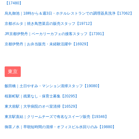
【17480】
烏丸御池｜18時から＆週3日・ホテルレストランでの調理器具洗浄【17062】
京都ポルタ｜焼き鳥惣菜店の販売スタッフ【19712】
JR京都伊勢丹｜ベーカリーカフェの接客スタッフ【17391】
京都伊勢丹｜お弁当販売・未経験活躍中【16929】
東京
飯田橋｜土日やすみ・マンション清掃スタッフ【19080】
桜新町駅｜残業なし・保育士募集【20295】
東大前駅｜大学病院のオペ室清掃【16529】
東京駅直結｜クリームチーズで有名なスイーツ販売【19346】
御茶ノ水｜早朝短時間の清掃・オフィスビル水回りのみ【19880】