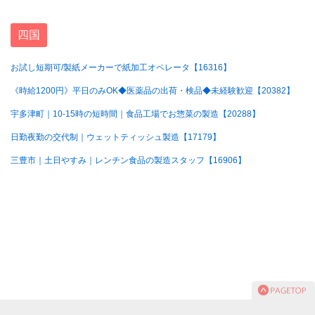
四国
お試し短期可/製紙メーカーで紙加工オペレータ【16316】
《時給1200円》平日のみOK◆医薬品の出荷・検品◆未経験歓迎【20382】
宇多津町｜10-15時の短時間｜食品工場でお惣菜の製造【20288】
日勤夜勤の交代制｜ウェットティッシュ製造【17179】
三豊市｜土日やすみ｜レンチン食品の製造スタッフ【16906】