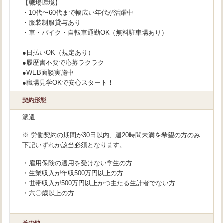
【職場環境】
・10代〜60代まで幅広い年代が活躍中
・服装制服貸与あり
・車・バイク・自転車通勤OK（無料駐車場あり）
●日払いOK（規定あり）
●履歴書不要で応募ラクラク
●WEB面談実施中
●職場見学OKで安心スタート！
契約形態
派遣
※ 労働契約の期間が30日以内、週20時間未満を希望の方のみ
下記いずれか該当必須となります。
・雇用保険の適用を受けない学生の方
・生業収入が年収500万円以上の方
・世帯収入が500万円以上かつ主たる生計者でない方
・六〇歳以上の方
その他