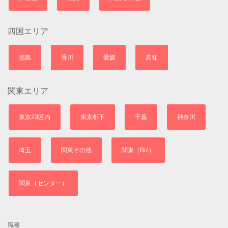
四国エリア
徳島
香川
愛媛
高知
関東エリア
東京23区内
東京都下
千葉
神奈川
埼玉
関東その他
関東（Biz）
関東（センター）
職種