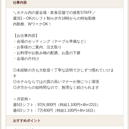
仕事内容
＼ホテル内の宴会場・飲食店舗での接客STAFF／
週3日～OKのシフト制ｍ夕方18時からの時短勤務
内勤務、WワークOK！
【お仕事内容】
・会場のセッティング（テーブル準備など）
・お客様のご案内、注文取り
・お料理やお飲み物の配膳、お皿の下膳
・会場の片付け
◎未経験の方も大歓迎！丁寧な説明で少しずつ慣れていけま
す
◎ホテルならではの質の高いマナーが身につく環境
◎夕方からの短時間なので、無理なく続けられます
＜月収例＞
週5日シフト：9万6,800円（時給1,100円×4h×22日）
週4日シフト：7万400円（時給1,100円×4h×16日）
おすすめポイント