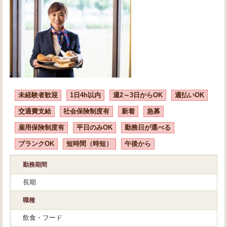
未経験者歓迎
1日4h以内
週2～3日からOK
週払いOK
交通費支給
社会保険制度有
新着
急募
雇用保険制度有
平日のみOK
勤務日が選べる
ブランクOK
短時間（時短）
午後から
勤務期間
長期
職種
飲食・フード