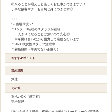
出来ることが増えると楽しくお仕事ができますよ！
丁寧な接客マナーも自然と身につきます◎
+++
*＜職場環境＞*
＊1シフト3名程のスタッフが在籍
一人きりになることは無いので安心◎
声を掛け合いながら協力して業務を行います
＊20-30代女性スタッフ活躍中
＊髪色自由（華美でない茶髪可）
おすすめポイント
契約形態
派遣
その他
週払いOK（規定有）
完全禁煙
*そごう横浜｜可愛い双子の女の子がトレードマーク♪洋菓子