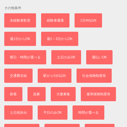
その他条件
未経験者歓迎
経験者優遇
1日4h以内
週1日からOK
週2～3日からOK
曜日・時間が選べる
土日のみOK
週払いOK
交通費支給
駅から5分以内
社会保険制度有
新着
急募
大量募集
雇用保険制度有
土日祝休み
平日のみOK
時間が選べる