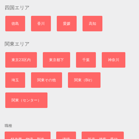
四国エリア
徳島
香川
愛媛
高知
関東エリア
東京23区内
東京都下
千葉
神奈川
埼玉
関東その他
関東（Biz）
関東（センター）
職種