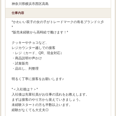
神奈川県横浜市西区高島
仕事内容
*かわいい双子の女の子がトレードマークの有名ブランド☆彡
*
*販売未経験から高時給で働けます！*
クッキーやチョコなど、
レジカウンター越しでの接客
・レジ（カード、QR、現金対応）
・商品説明や声かけ
・試食販売
・品出し、列整理
明るく丁寧に接客をお願いします♪
*＜入社後は？＞*
入社後は先輩社員がお仕事の流れをお教えします。
まずは接客のやり方から覚えていきましょう。
未経験スタートの方も半数以上います。
経験がなくても大丈夫◎