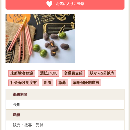
お気に入りに登録
未経験者歓迎
週払いOK
交通費支給
駅から5分以内
社会保険制度有
新着
急募
雇用保険制度有
勤務期間
長期
職種
販売・接客・受付