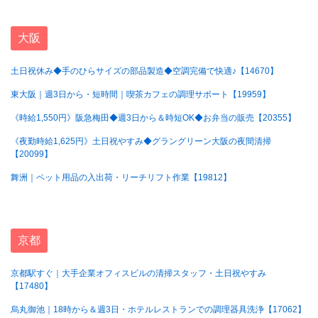
大阪
土日祝休み◆手のひらサイズの部品製造◆空調完備で快適♪【14670】
東大阪｜週3日から・短時間｜喫茶カフェの調理サポート【19959】
《時給1,550円》阪急梅田◆週3日から＆時短OK◆お弁当の販売【20355】
《夜勤時給1,625円》土日祝やすみ◆グラングリーン大阪の夜間清掃
【20099】
舞洲｜ペット用品の入出荷・リーチリフト作業【19812】
京都
京都駅すぐ｜大手企業オフィスビルの清掃スタッフ・土日祝やすみ
【17480】
烏丸御池｜18時から＆週3日・ホテルレストランでの調理器具洗浄【17062】