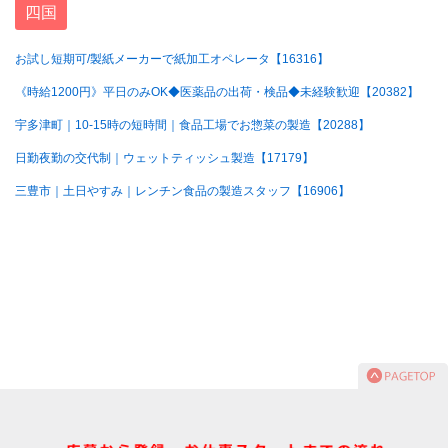
四国
お試し短期可/製紙メーカーで紙加工オペレータ【16316】
《時給1200円》平日のみOK◆医薬品の出荷・検品◆未経験歓迎【20382】
宇多津町｜10-15時の短時間｜食品工場でお惣菜の製造【20288】
日勤夜勤の交代制｜ウェットティッシュ製造【17179】
三豊市｜土日やすみ｜レンチン食品の製造スタッフ【16906】