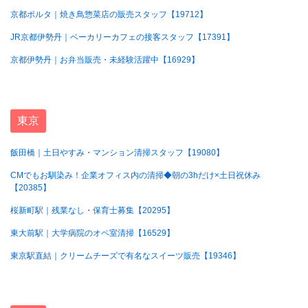
京都ポルタ｜焼き鳥惣菜店の販売スタッフ【19712】
JR京都伊勢丹｜ベーカリーカフェの接客スタッフ【17391】
京都伊勢丹｜お弁当販売・未経験活躍中【16929】
東京
飯田橋｜土日やすみ・マンション清掃スタッフ【19080】
CMでもお馴染み！企業オフィス内の清掃◆朝の3hだけ×土日祝休み
【20385】
桜新町駅｜残業なし・保育士募集【20295】
東大前駅｜大学病院のオペ室清掃【16529】
東京駅直結｜クリームチーズで有名なスイーツ販売【19346】