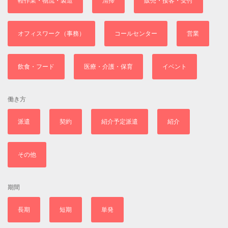
軽作業・物流・製造
清掃
販売・接客・受付
オフィスワーク（事務）
コールセンター
営業
飲食・フード
医療・介護・保育
イベント
働き方
派遣
契約
紹介予定派遣
紹介
その他
期間
長期
短期
単発