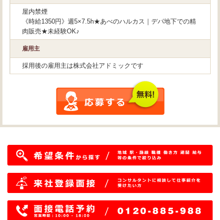
屋内禁煙
《時給1350円》週5×7.5h★あべのハルカス｜デパ地下での精
肉販売★未経験OK♪
雇用主
採用後の雇用主は株式会社アドミックです