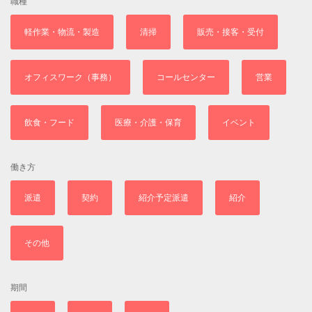
職種
軽作業・物流・製造
清掃
販売・接客・受付
オフィスワーク（事務）
コールセンター
営業
飲食・フード
医療・介護・保育
イベント
働き方
派遣
契約
紹介予定派遣
紹介
その他
期間