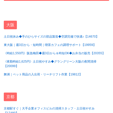
大阪
土日祝休み◆手のひらサイズの部品製造◆空調完備で快適♪【14670】
東大阪｜週3日から・短時間｜喫茶カフェの調理サポート【19959】
《時給1,550円》阪急梅田◆週3日から＆時短OK◆お弁当の販売【20355】
《夜勤時給1,625円》土日祝やすみ◆グラングリーン大阪の夜間清掃
【20099】
舞洲｜ペット用品の入出荷・リーチリフト作業【19812】
京都
京都駅すぐ｜大手企業オフィスビルの清掃スタッフ・土日祝やすみ