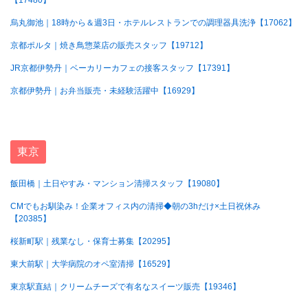
【17480】
烏丸御池｜18時から＆週3日・ホテルレストランでの調理器具洗浄【17062】
京都ポルタ｜焼き鳥惣菜店の販売スタッフ【19712】
JR京都伊勢丹｜ベーカリーカフェの接客スタッフ【17391】
京都伊勢丹｜お弁当販売・未経験活躍中【16929】
東京
飯田橋｜土日やすみ・マンション清掃スタッフ【19080】
CMでもお馴染み！企業オフィス内の清掃◆朝の3hだけ×土日祝休み
【20385】
桜新町駅｜残業なし・保育士募集【20295】
東大前駅｜大学病院のオペ室清掃【16529】
東京駅直結｜クリームチーズで有名なスイーツ販売【19346】