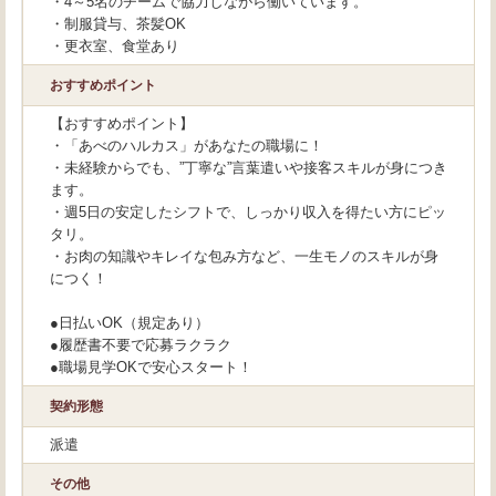
・4～5名のチームで協力しながら働いています。
・制服貸与、茶髪OK
・更衣室、食堂あり
おすすめポイント
【おすすめポイント】
・「あべのハルカス」があなたの職場に！
・未経験からでも、”丁寧な”言葉遣いや接客スキルが身につき
ます。
・週5日の安定したシフトで、しっかり収入を得たい方にピッ
タリ。
・お肉の知識やキレイな包み方など、一生モノのスキルが身
につく！
●日払いOK（規定あり）
●履歴書不要で応募ラクラク
●職場見学OKで安心スタート！
契約形態
派遣
その他