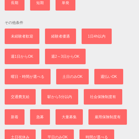
長期
短期
単発
その他条件
未経験者歓迎
経験者優遇
1日4h以内
週1日からOK
週2～3日からOK
曜日・時間が選べる
土日のみOK
週払いOK
交通費支給
駅から5分以内
社会保険制度有
新着
急募
大量募集
雇用保険制度有
土日祝休み
平日のみOK
時間が選べる