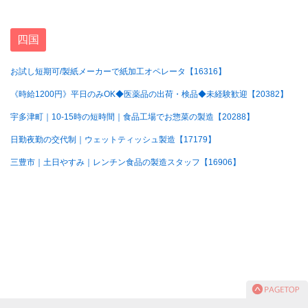
四国
お試し短期可/製紙メーカーで紙加工オペレータ【16316】
《時給1200円》平日のみOK◆医薬品の出荷・検品◆未経験歓迎【20382】
宇多津町｜10-15時の短時間｜食品工場でお惣菜の製造【20288】
日勤夜勤の交代制｜ウェットティッシュ製造【17179】
三豊市｜土日やすみ｜レンチン食品の製造スタッフ【16906】