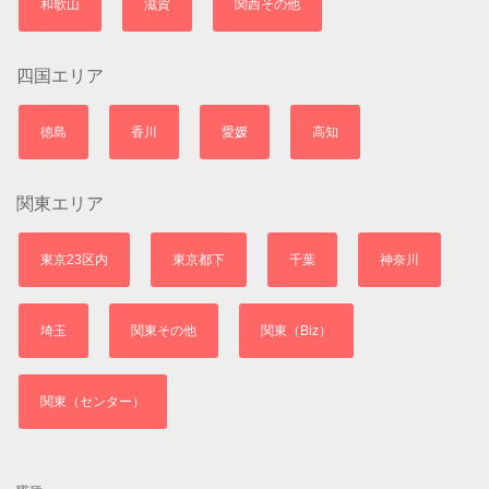
和歌山
滋賀
関西その他
四国エリア
徳島
香川
愛媛
高知
関東エリア
東京23区内
東京都下
千葉
神奈川
埼玉
関東その他
関東（Biz）
関東（センター）