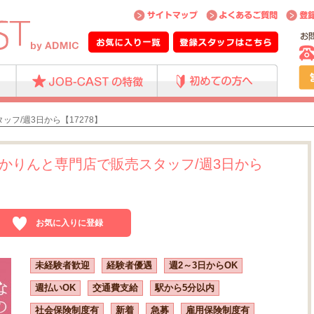
フ/週3日から【17278】
かりんと専門店で販売スタッフ/週3日から
お気に入りに登録
未経験者歓迎
経験者優遇
週2～3日からOK
週払いOK
交通費支給
駅から5分以内
社会保険制度有
新着
急募
雇用保険制度有