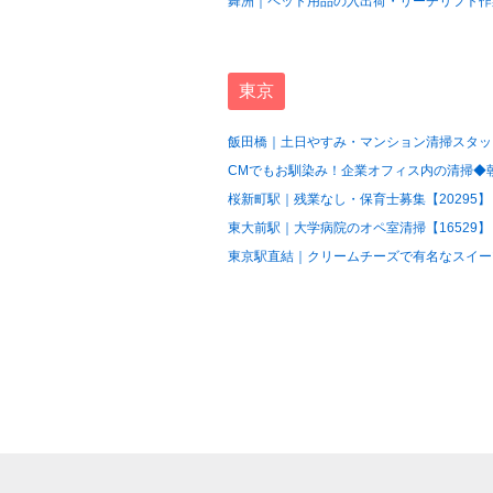
舞洲｜ペット用品の入出荷・リーチリフト作業
東京
飯田橋｜土日やすみ・マンション清掃スタッフ
CMでもお馴染み！企業オフィス内の清掃◆朝の
桜新町駅｜残業なし・保育士募集【20295】
東大前駅｜大学病院のオペ室清掃【16529】
東京駅直結｜クリームチーズで有名なスイーツ