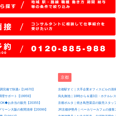
京都
完備で快適♪【14670】
京都駅すぐ｜大手企業オフィスビルの清掃
理サポート【19959】
烏丸御池｜18時から＆週3日・ホテルレス
OK◆お弁当の販売【20355】
京都ポルタ｜焼き鳥惣菜店の販売スタッフ【
グリーン大阪の夜間清掃【20099】
JR京都伊勢丹｜ベーカリーカフェの接客ス