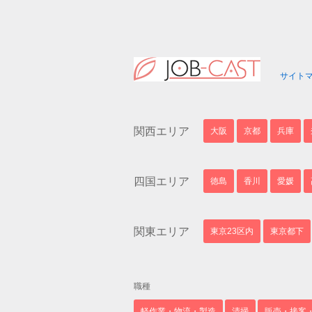
サイト
関西エリア
大阪
京都
兵庫
四国エリア
徳島
香川
愛媛
関東エリア
東京23区内
東京都下
職種
軽作業・物流・製造
清掃
販売・接客