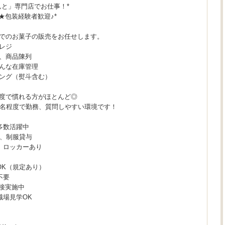
んと」専門店でお仕事！*
～★包装経験者歓迎♪*
でのお菓子の販売をお任せします。
レジ
、商品陳列
んな在庫管理
ング（熨斗含む）
度で慣れる方がほとんど◎
3名程度で勤務、質問しやすい環境です！
多数活躍中
K、制服貸与
、ロッカーあり
OK（規定あり）
不要
面接実施中
職場見学OK