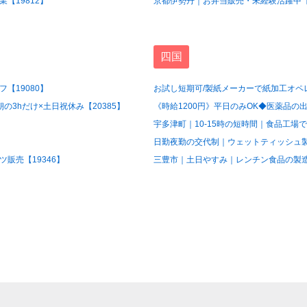
【19812】
京都伊勢丹｜お弁当販売・未経験活躍中【1
四国
【19080】
お試し短期可/製紙メーカーで紙加工オペレ
3hだけ×土日祝休み【20385】
《時給1200円》平日のみOK◆医薬品の出
宇多津町｜10-15時の短時間｜食品工場で
日勤夜勤の交代制｜ウェットティッシュ製造
販売【19346】
三豊市｜土日やすみ｜レンチン食品の製造ス