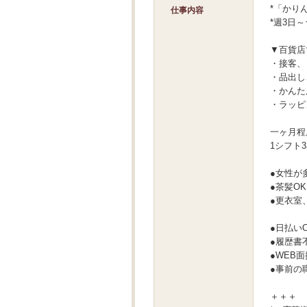
*「かり
仕事内容
*週3日
▼百貨店
・接客、
・品出し
・かんた
・ラッピ
一ヶ月程
1シフト
●女性が
●茶髪O
●更衣室
●日払い
●履歴書
●WEB
●事前の
＋＋＋