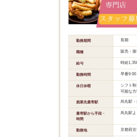
長期
勤務期間
販売・接
職種
時給1,
給与
早番9:00
勤務時間
シフト制
休日休暇
可能な方
烏丸駅・
就業先最寄駅
烏丸駅よ
最寄駅から手段・
時間
京都府京
勤務地