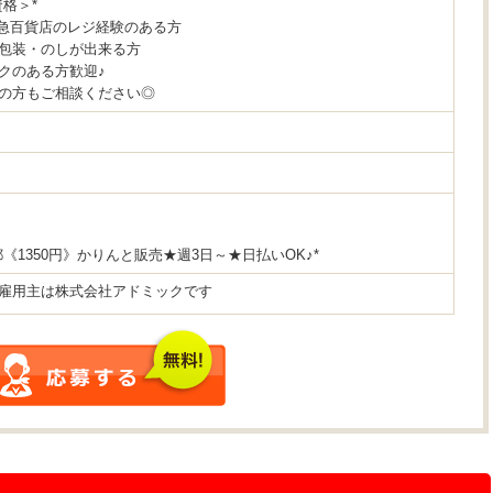
資格＞*
阪急百貨店のレジ経験のある方
包装・のしが出来る方
クのある方歓迎♪
の方もご相談ください◎
都《1350円》かりんと販売★週3日～★日払いOK♪*
雇用主は株式会社アドミックです