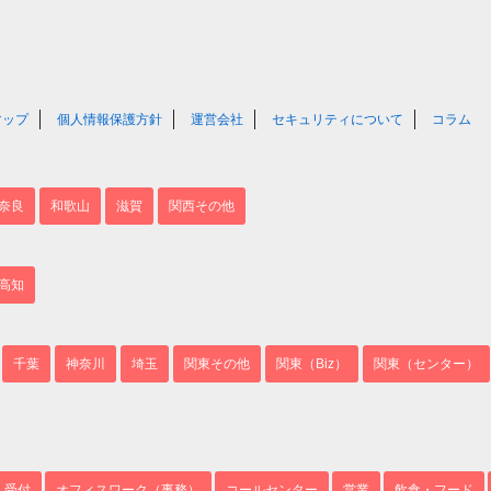
マップ
個人情報保護方針
運営会社
セキュリティについて
コラム
奈良
和歌山
滋賀
関西その他
高知
千葉
神奈川
埼玉
関東その他
関東（Biz）
関東（センター）
・受付
オフィスワーク（事務）
コールセンター
営業
飲食・フード