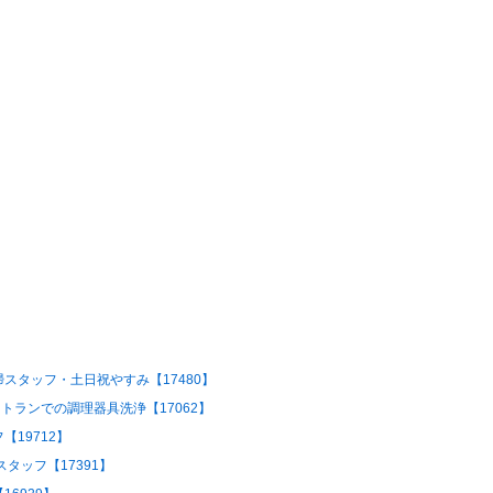
スタッフ・土日祝やすみ【17480】
トランでの調理器具洗浄【17062】
19712】
タッフ【17391】