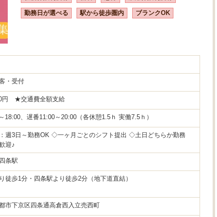
勤務日が選べる
駅から徒歩圏内
ブランクOK
客・受付
350円 ★交通費全額支給
～18:00、遅番11:00～20:00（各休憩1.5ｈ 実働7.5ｈ）
：週3日～勤務OK ◇一ヶ月ごとのシフト提出 ◇土日どちらか勤務
歓迎♪
四条駅
り徒歩1分・四条駅より徒歩2分（地下道直結）
都市下京区四条通高倉西入立売西町