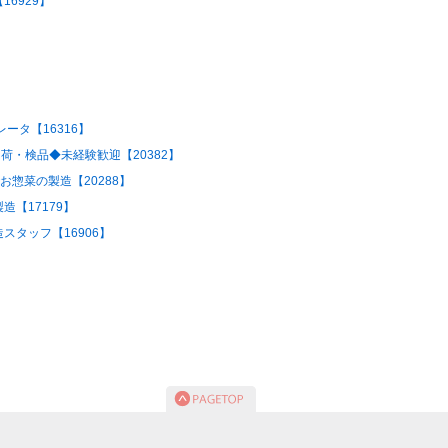
6929】
ータ【16316】
荷・検品◆未経験歓迎【20382】
お惣菜の製造【20288】
【17179】
タッフ【16906】