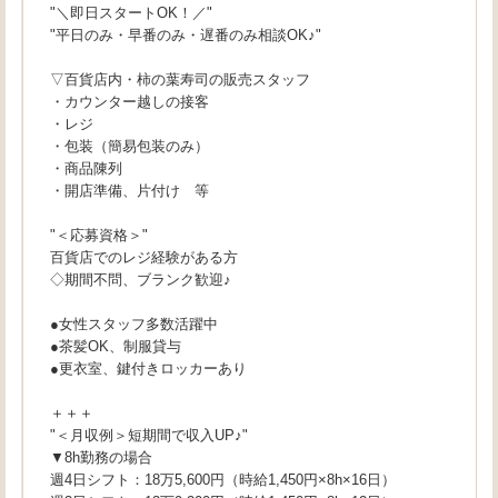
"＼即日スタートOK！／"
"平日のみ・早番のみ・遅番のみ相談OK♪"
▽百貨店内・柿の葉寿司の販売スタッフ
・カウンター越しの接客
・レジ
・包装（簡易包装のみ）
・商品陳列
・開店準備、片付け 等
"＜応募資格＞"
百貨店でのレジ経験がある方
◇期間不問、ブランク歓迎♪
●女性スタッフ多数活躍中
●茶髪OK、制服貸与
●更衣室、鍵付きロッカーあり
＋＋＋
"＜月収例＞短期間で収入UP♪"
▼8h勤務の場合
週4日シフト：18万5,600円（時給1,450円×8h×16日）