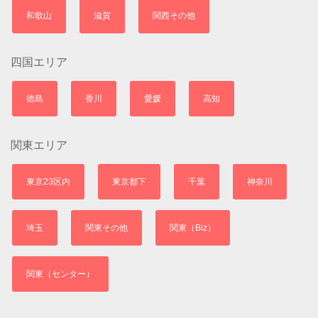
和歌山
滋賀
関西その他
四国エリア
徳島
香川
愛媛
高知
関東エリア
東京23区内
東京都下
千葉
神奈川
埼玉
関東その他
関東（Biz）
関東（センター）