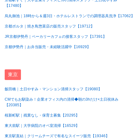
京都駅すぐ｜大手企業オフィスビルの清掃スタッフ・土日祝やすみ
【17480】
烏丸御池｜18時から＆週3日・ホテルレストランでの調理器具洗浄【17062】
京都ポルタ｜焼き鳥惣菜店の販売スタッフ【19712】
JR京都伊勢丹｜ベーカリーカフェの接客スタッフ【17391】
京都伊勢丹｜お弁当販売・未経験活躍中【16929】
東京
飯田橋｜土日やすみ・マンション清掃スタッフ【19080】
CMでもお馴染み！企業オフィス内の清掃◆朝の3hだけ×土日祝休み
【20385】
桜新町駅｜残業なし・保育士募集【20295】
東大前駅｜大学病院のオペ室清掃【16529】
東京駅直結｜クリームチーズで有名なスイーツ販売【19346】