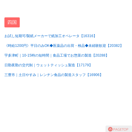
四国
お試し短期可/製紙メーカーで紙加工オペレータ【16316】
《時給1200円》平日のみOK◆医薬品の出荷・検品◆未経験歓迎【20382】
宇多津町｜10-15時の短時間｜食品工場でお惣菜の製造【20288】
日勤夜勤の交代制｜ウェットティッシュ製造【17179】
三豊市｜土日やすみ｜レンチン食品の製造スタッフ【16906】