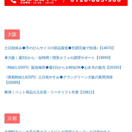
大阪
土日祝休み◆手のひらサイズの部品製造◆空調完備で快適♪【14670】
東大阪｜週3日から・短時間｜喫茶カフェの調理サポート【19959】
《時給1,550円》阪急梅田◆週3日から＆時短OK◆お弁当の販売【20355】
《夜勤時給1,625円》土日祝やすみ◆グラングリーン大阪の夜間清掃
【20099】
舞洲｜ペット用品の入出荷・リーチリフト作業【19812】
京都