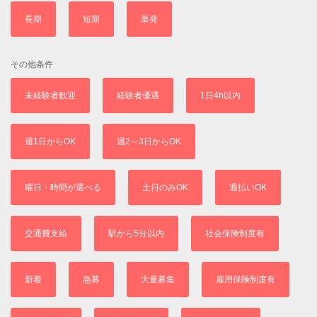
長期
短期
単発
その他条件
未経験者歓迎
経験者優遇
1日4h以内
週1日からOK
週2～3日からOK
曜日・時間が選べる
土日のみOK
週払いOK
交通費支給
駅から5分以内
社会保険制度有
新着
急募
大量募集
雇用保険制度有