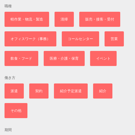
職種
軽作業・物流・製造
清掃
販売・接客・受付
オフィスワーク（事務）
コールセンター
営業
飲食・フード
医療・介護・保育
イベント
働き方
派遣
契約
紹介予定派遣
紹介
その他
期間