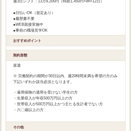
週3日シフト：13万9,200円（時給1,450円×8h×12日）
●日払いOK（規定あり）
●履歴書不要
●WEB面接実施中
●事前の職場見学OK
おすすめポイント
契約形態
派遣
※ 労働契約の期間が30日以内、週20時間未満を希望の方のみ
下記いずれか該当必須となります。
・雇用保険の適用を受けない学生の方
・生業収入が年収500万円以上の方
・世帯収入が500万円以上かつ主たる生計者でない方
・六〇歳以上の方
その他