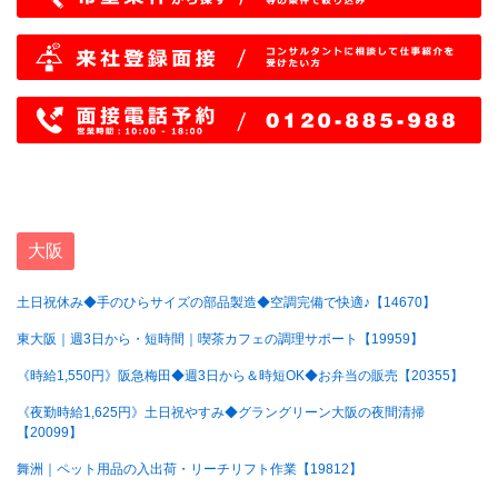
大阪
土日祝休み◆手のひらサイズの部品製造◆空調完備で快適♪【14670】
東大阪｜週3日から・短時間｜喫茶カフェの調理サポート【19959】
《時給1,550円》阪急梅田◆週3日から＆時短OK◆お弁当の販売【20355】
《夜勤時給1,625円》土日祝やすみ◆グラングリーン大阪の夜間清掃
【20099】
舞洲｜ペット用品の入出荷・リーチリフト作業【19812】