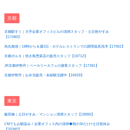
京都
京都駅すぐ｜大手企業オフィスビルの清掃スタッフ・土日祝やすみ
【17480】
烏丸御池｜18時から＆週3日・ホテルレストランでの調理器具洗浄【17062】
京都ポルタ｜焼き鳥惣菜店の販売スタッフ【19712】
JR京都伊勢丹｜ベーカリーカフェの接客スタッフ【17391】
京都伊勢丹｜お弁当販売・未経験活躍中【16929】
東京
飯田橋｜土日やすみ・マンション清掃スタッフ【19080】
CMでもお馴染み！企業オフィス内の清掃◆朝の3hだけ×土日祝休み
【20385】