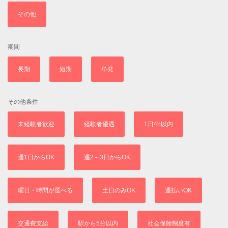
その他
期間
長期
短期
単発
その他条件
未経験者歓迎
経験者優遇
1日4h以内
週1日からOK
週2～3日からOK
曜日・時間が選べる
土日のみOK
週払いOK
交通費支給
駅から5分以内
社会保険制度有