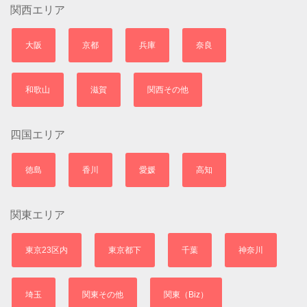
関西エリア
大阪
京都
兵庫
奈良
和歌山
滋賀
関西その他
四国エリア
徳島
香川
愛媛
高知
関東エリア
東京23区内
東京都下
千葉
神奈川
埼玉
関東その他
関東（Biz）