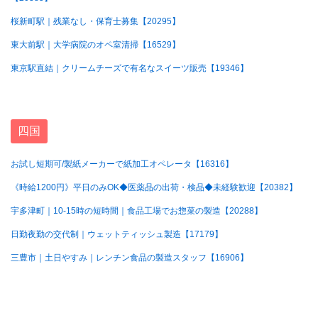
桜新町駅｜残業なし・保育士募集【20295】
東大前駅｜大学病院のオペ室清掃【16529】
東京駅直結｜クリームチーズで有名なスイーツ販売【19346】
四国
お試し短期可/製紙メーカーで紙加工オペレータ【16316】
《時給1200円》平日のみOK◆医薬品の出荷・検品◆未経験歓迎【20382】
宇多津町｜10-15時の短時間｜食品工場でお惣菜の製造【20288】
日勤夜勤の交代制｜ウェットティッシュ製造【17179】
三豊市｜土日やすみ｜レンチン食品の製造スタッフ【16906】