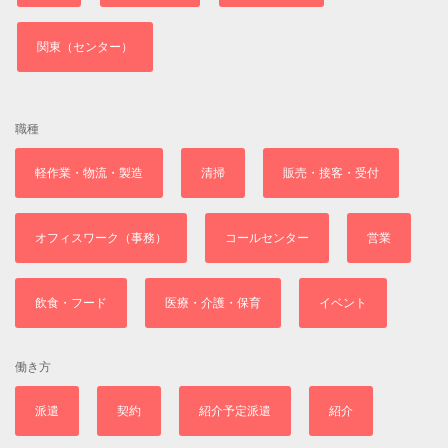
関東（センター）
職種
軽作業・物流・製造
清掃
販売・接客・受付
オフィスワーク（事務）
コールセンター
営業
飲食・フード
医療・介護・保育
イベント
働き方
派遣
契約
紹介予定派遣
紹介