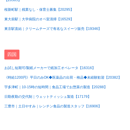
【20385】
桜新町駅｜残業なし・保育士募集【20295】
東大前駅｜大学病院のオペ室清掃【16529】
東京駅直結｜クリームチーズで有名なスイーツ販売【19346】
四国
お試し短期可/製紙メーカーで紙加工オペレータ【16316】
《時給1200円》平日のみOK◆医薬品の出荷・検品◆未経験歓迎【20382】
宇多津町｜10-15時の短時間｜食品工場でお惣菜の製造【20288】
日勤夜勤の交代制｜ウェットティッシュ製造【17179】
三豊市｜土日やすみ｜レンチン食品の製造スタッフ【16906】