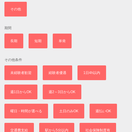
その他
期間
長期
短期
単発
その他条件
未経験者歓迎
経験者優遇
1日4h以内
週1日からOK
週2～3日からOK
曜日・時間が選べる
土日のみOK
週払いOK
交通費支給
駅から5分以内
社会保険制度有