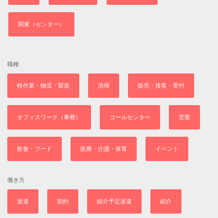
関東（センター）
職種
軽作業・物流・製造
清掃
販売・接客・受付
オフィスワーク（事務）
コールセンター
営業
飲食・フード
医療・介護・保育
イベント
働き方
派遣
契約
紹介予定派遣
紹介