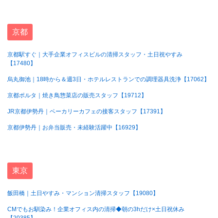
京都
京都駅すぐ｜大手企業オフィスビルの清掃スタッフ・土日祝やすみ
【17480】
烏丸御池｜18時から＆週3日・ホテルレストランでの調理器具洗浄【17062】
京都ポルタ｜焼き鳥惣菜店の販売スタッフ【19712】
JR京都伊勢丹｜ベーカリーカフェの接客スタッフ【17391】
京都伊勢丹｜お弁当販売・未経験活躍中【16929】
東京
飯田橋｜土日やすみ・マンション清掃スタッフ【19080】
CMでもお馴染み！企業オフィス内の清掃◆朝の3hだけ×土日祝休み