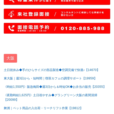
大阪
土日祝休み◆手のひらサイズの部品製造◆空調完備で快適♪【14670】
東大阪｜週3日から・短時間｜喫茶カフェの調理サポート【19959】
《時給1,550円》阪急梅田◆週3日から＆時短OK◆お弁当の販売【20355】
《夜勤時給1,625円》土日祝やすみ◆グラングリーン大阪の夜間清掃
【20099】
舞洲｜ペット用品の入出荷・リーチリフト作業【19812】