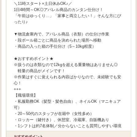
＼11時スタート×土日休みOK♪／
1日4時間～OK◎アパレル商品のカンタン仕分け！
「午前はゆっくり…」「家事と両立したい！」そんな方にぴ
ったり♪
▼物流倉庫内で、アパレル商品（衣類）の仕分け作業
・段ボール箱ごとに商品を決められた場所へ移動
・商品の入った箱の手仕分け（5～10kg程度）
★おすすめポイント★
※扱うのは衣類なので12kgを超える重量物はありません◎
軽量の商品がメインです！
※作業はすぐに覚えられる内容ばかりなので、未経験でも安
心！
+++
【職場環境】
・私服勤務OK（髪型・髪色自由）、ネイルOK（マニキュア
可）
・20～50代のスタッフが在籍中（女性多め）
・ロッカー（鍵付き）、休憩室、冷蔵庫、自販機あり
・1シフトは約7名体制／分からないことも質問しやすい環境
おすすめポイント