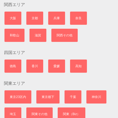
関西エリア
大阪
京都
兵庫
奈良
和歌山
滋賀
関西その他
四国エリア
徳島
香川
愛媛
高知
関東エリア
東京23区内
東京都下
千葉
神奈川
埼玉
関東その他
関東（Biz）