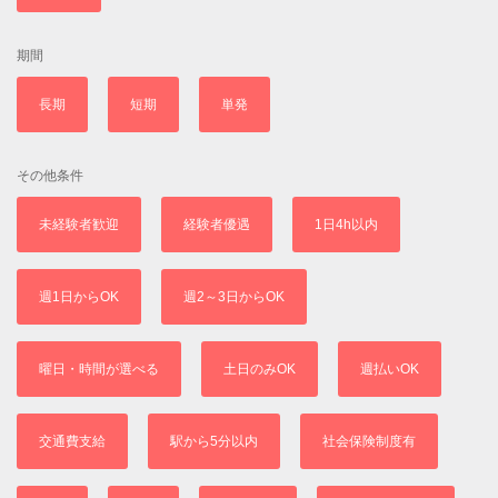
期間
長期
短期
単発
その他条件
未経験者歓迎
経験者優遇
1日4h以内
週1日からOK
週2～3日からOK
曜日・時間が選べる
土日のみOK
週払いOK
交通費支給
駅から5分以内
社会保険制度有