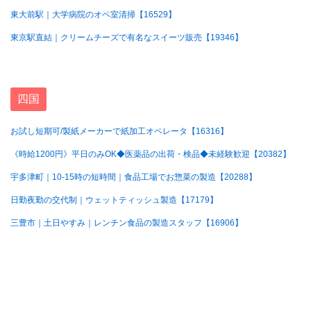
東大前駅｜大学病院のオペ室清掃【16529】
東京駅直結｜クリームチーズで有名なスイーツ販売【19346】
四国
お試し短期可/製紙メーカーで紙加工オペレータ【16316】
《時給1200円》平日のみOK◆医薬品の出荷・検品◆未経験歓迎【20382】
宇多津町｜10-15時の短時間｜食品工場でお惣菜の製造【20288】
日勤夜勤の交代制｜ウェットティッシュ製造【17179】
三豊市｜土日やすみ｜レンチン食品の製造スタッフ【16906】