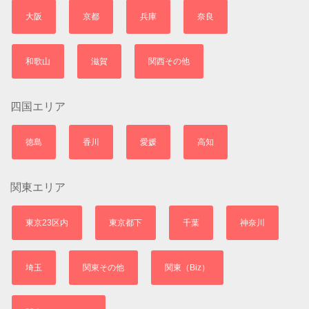
大阪
京都
兵庫
奈良
和歌山
滋賀
関西その他
四国エリア
徳島
香川
愛媛
高知
関東エリア
東京23区内
東京都下
千葉
神奈川
埼玉
関東その他
関東（Biz）