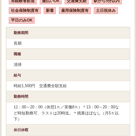
未経験者歓迎
週払いOK
交通費支給
駅から5分以内
社会保険制度有
新着
雇用保険制度有
土日祝休み
平日のみOK
勤務期間
長期
職種
清掃
給与
時給1,500円 交通費全額支給
勤務時間
11：00～20：00（休憩1ｈ／実働8ｈ）＊13：00～20：00な
ど時短勤務可、ラストは20時迄。＊残業ほぼなし（月5ｈ以
下）
休日休暇