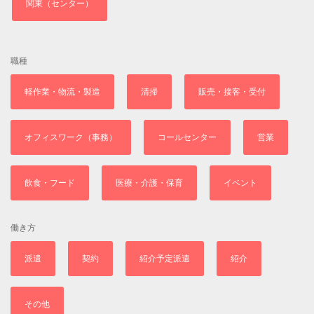
関東（センター）
職種
軽作業・物流・製造
清掃
販売・接客・受付
オフィスワーク（事務）
コールセンター
営業
飲食・フード
医療・介護・保育
イベント
働き方
派遣
契約
紹介予定派遣
紹介
その他