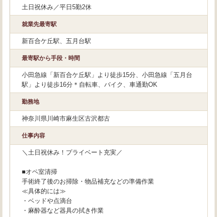
土日祝休み／平日5勤2休
就業先最寄駅
新百合ケ丘駅、五月台駅
最寄駅から手段・時間
小田急線「新百合ケ丘駅」より徒歩15分、小田急線「五月台
駅」より徒歩16分＊自転車、バイク、車通勤OK
勤務地
神奈川県川崎市麻生区古沢都古
仕事内容
＼土日祝休み！プライベート充実／
■オペ室清掃
手術終了後のお掃除・物品補充などの準備作業
≪具体的には≫
・ベッドや点滴台
・麻酔器など器具の拭き作業