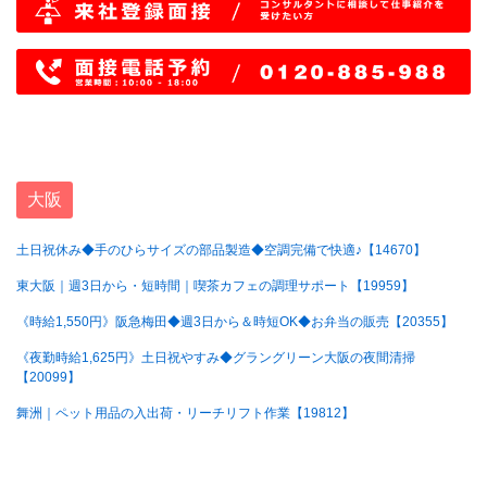
大阪
土日祝休み◆手のひらサイズの部品製造◆空調完備で快適♪【14670】
東大阪｜週3日から・短時間｜喫茶カフェの調理サポート【19959】
《時給1,550円》阪急梅田◆週3日から＆時短OK◆お弁当の販売【20355】
《夜勤時給1,625円》土日祝やすみ◆グラングリーン大阪の夜間清掃
【20099】
舞洲｜ペット用品の入出荷・リーチリフト作業【19812】