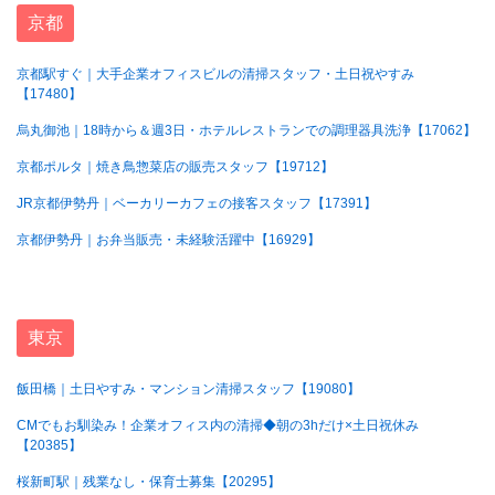
京都
京都駅すぐ｜大手企業オフィスビルの清掃スタッフ・土日祝やすみ
【17480】
烏丸御池｜18時から＆週3日・ホテルレストランでの調理器具洗浄【17062】
京都ポルタ｜焼き鳥惣菜店の販売スタッフ【19712】
JR京都伊勢丹｜ベーカリーカフェの接客スタッフ【17391】
京都伊勢丹｜お弁当販売・未経験活躍中【16929】
東京
飯田橋｜土日やすみ・マンション清掃スタッフ【19080】
CMでもお馴染み！企業オフィス内の清掃◆朝の3hだけ×土日祝休み
【20385】
桜新町駅｜残業なし・保育士募集【20295】