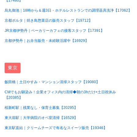
【17480】
烏丸御池｜18時から＆週3日・ホテルレストランでの調理器具洗浄【17062】
京都ポルタ｜焼き鳥惣菜店の販売スタッフ【19712】
JR京都伊勢丹｜ベーカリーカフェの接客スタッフ【17391】
京都伊勢丹｜お弁当販売・未経験活躍中【16929】
東京
飯田橋｜土日やすみ・マンション清掃スタッフ【19080】
CMでもお馴染み！企業オフィス内の清掃◆朝の3hだけ×土日祝休み
【20385】
桜新町駅｜残業なし・保育士募集【20295】
東大前駅｜大学病院のオペ室清掃【16529】
東京駅直結｜クリームチーズで有名なスイーツ販売【19346】