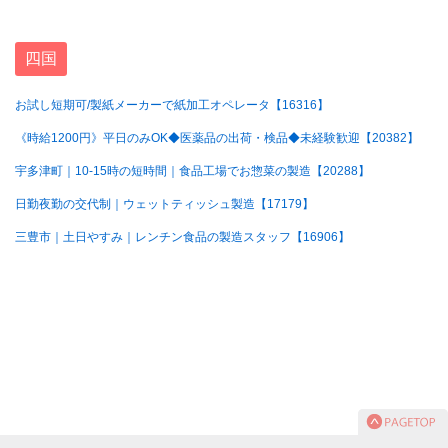
四国
お試し短期可/製紙メーカーで紙加工オペレータ【16316】
《時給1200円》平日のみOK◆医薬品の出荷・検品◆未経験歓迎【20382】
宇多津町｜10-15時の短時間｜食品工場でお惣菜の製造【20288】
日勤夜勤の交代制｜ウェットティッシュ製造【17179】
三豊市｜土日やすみ｜レンチン食品の製造スタッフ【16906】