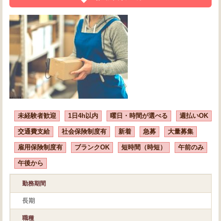
未経験者歓迎
1日4h以内
曜日・時間が選べる
週払いOK
交通費支給
社会保険制度有
新着
急募
大量募集
雇用保険制度有
ブランクOK
短時間（時短）
午前のみ
午後から
勤務期間
長期
職種