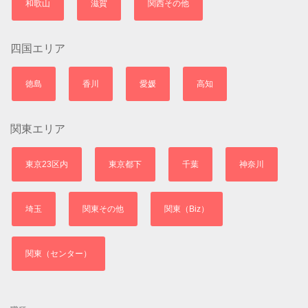
和歌山
滋賀
関西その他
四国エリア
徳島
香川
愛媛
高知
関東エリア
東京23区内
東京都下
千葉
神奈川
埼玉
関東その他
関東（Biz）
関東（センター）