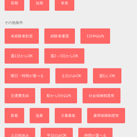
長期
短期
単発
その他条件
未経験者歓迎
経験者優遇
1日4h以内
週1日からOK
週2～3日からOK
曜日・時間が選べる
土日のみOK
週払いOK
交通費支給
駅から5分以内
社会保険制度有
新着
急募
大量募集
雇用保険制度有
土日祝休み
平日のみOK
時間が選べる