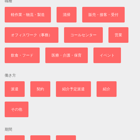
職種
軽作業・物流・製造
清掃
販売・接客・受付
オフィスワーク（事務）
コールセンター
営業
飲食・フード
医療・介護・保育
イベント
働き方
派遣
契約
紹介予定派遣
紹介
その他
期間