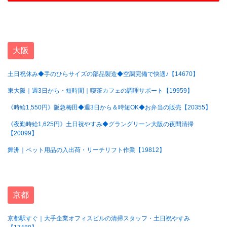
大阪
土日祝休み◆手のひらサイズの部品製造◆空調完備で快適♪【14670】
東大阪｜週3日から・短時間｜喫茶カフェの調理サポート【19959】
《時給1,550円》阪急梅田◆週3日から＆時短OK◆お弁当の販売【20355】
《夜勤時給1,625円》土日祝やすみ◆グラングリーン大阪の夜間清掃
【20099】
舞洲｜ペット用品の入出荷・リーチリフト作業【19812】
京都
京都駅すぐ｜大手企業オフィスビルの清掃スタッフ・土日祝やすみ