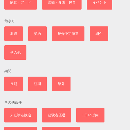
飲食・フード
医療・介護・保育
イベント
働き方
派遣
契約
紹介予定派遣
紹介
その他
期間
長期
短期
単発
その他条件
未経験者歓迎
経験者優遇
1日4h以内