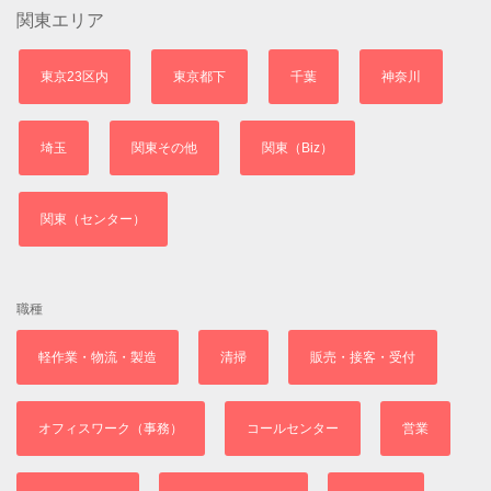
関東エリア
東京23区内
東京都下
千葉
神奈川
埼玉
関東その他
関東（Biz）
関東（センター）
職種
軽作業・物流・製造
清掃
販売・接客・受付
オフィスワーク（事務）
コールセンター
営業