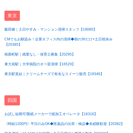
東京
飯田橋｜土日やすみ・マンション清掃スタッフ【19080】
CMでもお馴染み！企業オフィス内の清掃◆朝の3hだけ×土日祝休み
【20385】
桜新町駅｜残業なし・保育士募集【20295】
東大前駅｜大学病院のオペ室清掃【16529】
東京駅直結｜クリームチーズで有名なスイーツ販売【19346】
四国
お試し短期可/製紙メーカーで紙加工オペレータ【16316】
《時給1200円》平日のみOK◆医薬品の出荷・検品◆未経験歓迎【20382】