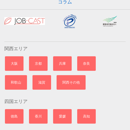
コラム
関西エリア
大阪
京都
兵庫
奈良
和歌山
滋賀
関西その他
四国エリア
徳島
香川
愛媛
高知