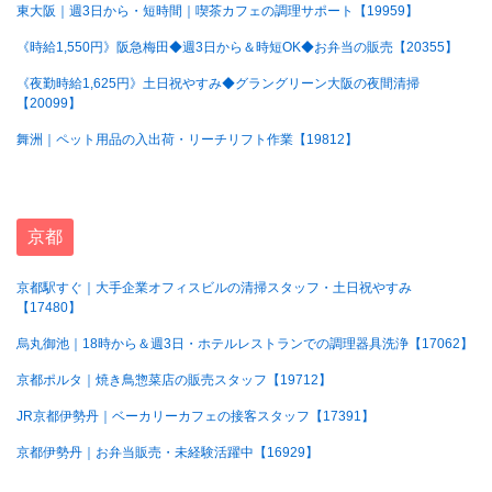
東大阪｜週3日から・短時間｜喫茶カフェの調理サポート【19959】
《時給1,550円》阪急梅田◆週3日から＆時短OK◆お弁当の販売【20355】
《夜勤時給1,625円》土日祝やすみ◆グラングリーン大阪の夜間清掃
【20099】
舞洲｜ペット用品の入出荷・リーチリフト作業【19812】
京都
京都駅すぐ｜大手企業オフィスビルの清掃スタッフ・土日祝やすみ
【17480】
烏丸御池｜18時から＆週3日・ホテルレストランでの調理器具洗浄【17062】
京都ポルタ｜焼き鳥惣菜店の販売スタッフ【19712】
JR京都伊勢丹｜ベーカリーカフェの接客スタッフ【17391】
京都伊勢丹｜お弁当販売・未経験活躍中【16929】