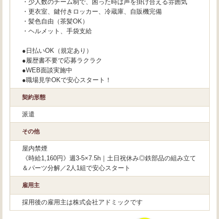
・少人数のチーム制で、困った時は声を掛け合える雰囲気
・更衣室、鍵付きロッカー、冷蔵庫、自販機完備
・髪色自由（茶髪OK）
・ヘルメット、手袋支給
●日払いOK（規定あり）
●履歴書不要で応募ラクラク
●WEB面談実施中
●職場見学OKで安心スタート！
契約形態
派遣
その他
屋内禁煙
《時給1,160円》週3-5×7.5h｜土日祝休み◎鉄部品の組み立て
＆パーツ分解／2人1組で安心スタート
雇用主
採用後の雇用主は株式会社アドミックです