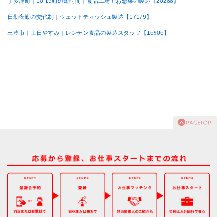
宇多津町｜10-15時の短時間｜食品工場でお惣菜の製造【20288】
日勤夜勤の交代制｜ウェットティッシュ製造【17179】
三豊市｜土日やすみ｜レンチン食品の製造スタッフ【16906】