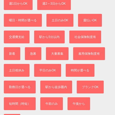
週1日からOK
週2～3日からOK
曜日・時間が選べる
土日のみOK
週払いOK
交通費支給
駅から5分以内
社会保険制度有
新着
急募
大量募集
雇用保険制度有
土日祝休み
平日のみOK
時間が選べる
勤務日が選べる
駅から徒歩圏内
ブランクOK
短時間（時短）
午前のみ
午後から