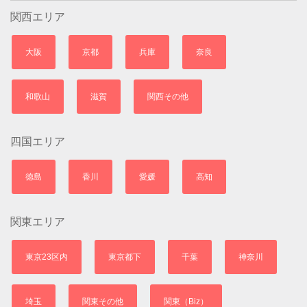
関西エリア
大阪
京都
兵庫
奈良
和歌山
滋賀
関西その他
四国エリア
徳島
香川
愛媛
高知
関東エリア
東京23区内
東京都下
千葉
神奈川
埼玉
関東その他
関東（Biz）