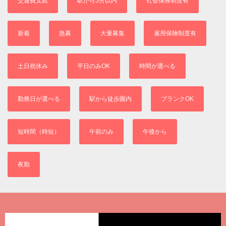
交通費支給
駅から5分以内
社会保険制度有
新着
急募
大量募集
雇用保険制度有
土日祝休み
平日のみOK
時間が選べる
勤務日が選べる
駅から徒歩圏内
ブランクOK
短時間（時短）
午前のみ
午後から
夜勤