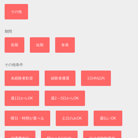
その他
期間
長期
短期
単発
その他条件
未経験者歓迎
経験者優遇
1日4h以内
週1日からOK
週2～3日からOK
曜日・時間が選べる
土日のみOK
週払いOK