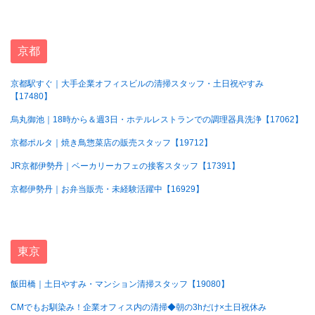
京都
京都駅すぐ｜大手企業オフィスビルの清掃スタッフ・土日祝やすみ
【17480】
烏丸御池｜18時から＆週3日・ホテルレストランでの調理器具洗浄【17062】
京都ポルタ｜焼き鳥惣菜店の販売スタッフ【19712】
JR京都伊勢丹｜ベーカリーカフェの接客スタッフ【17391】
京都伊勢丹｜お弁当販売・未経験活躍中【16929】
東京
飯田橋｜土日やすみ・マンション清掃スタッフ【19080】
CMでもお馴染み！企業オフィス内の清掃◆朝の3hだけ×土日祝休み