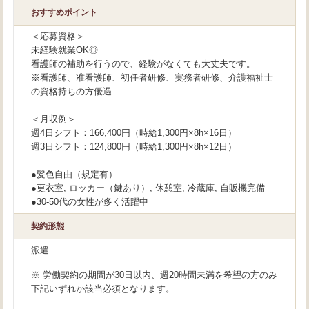
おすすめポイント
＜応募資格＞
未経験就業OK◎
看護師の補助を行うので、経験がなくても大丈夫です。
※看護師、准看護師、初任者研修、実務者研修、介護福祉士
の資格持ちの方優遇
＜月収例＞
週4日シフト：166,400円（時給1,300円×8h×16日）
週3日シフト：124,800円（時給1,300円×8h×12日）
●髪色自由（規定有）
●更衣室, ロッカー（鍵あり）, 休憩室, 冷蔵庫, 自販機完備
●30-50代の女性が多く活躍中
契約形態
派遣
※ 労働契約の期間が30日以内、週20時間未満を希望の方のみ
下記いずれか該当必須となります。