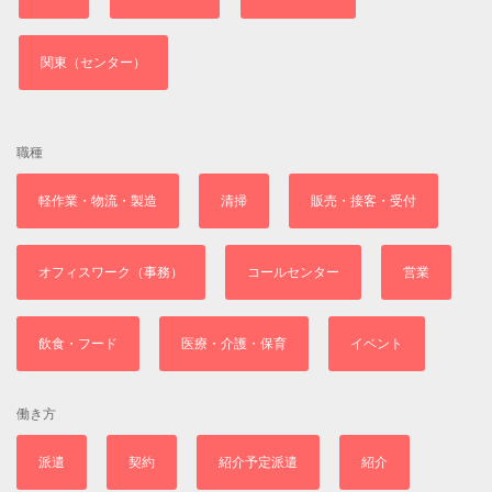
関東（センター）
職種
軽作業・物流・製造
清掃
販売・接客・受付
オフィスワーク（事務）
コールセンター
営業
飲食・フード
医療・介護・保育
イベント
働き方
派遣
契約
紹介予定派遣
紹介