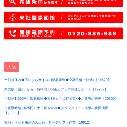
大阪
土日祝休み◆手のひらサイズの部品製造◆空調完備で快適♪【14670】
東大阪｜週3日から・短時間｜喫茶カフェの調理サポート【19959】
《時給1,550円》阪急梅田◆週3日から＆時短OK◆お弁当の販売【20355】
《夜勤時給1,625円》土日祝やすみ◆グラングリーン大阪の夜間清掃
【20099】
舞洲｜ペット用品の入出荷・リーチリフト作業【19812】