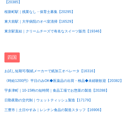
【20385】
桜新町駅｜残業なし・保育士募集【20295】
東大前駅｜大学病院のオペ室清掃【16529】
東京駅直結｜クリームチーズで有名なスイーツ販売【19346】
四国
お試し短期可/製紙メーカーで紙加工オペレータ【16316】
《時給1200円》平日のみOK◆医薬品の出荷・検品◆未経験歓迎【20382】
宇多津町｜10-15時の短時間｜食品工場でお惣菜の製造【20288】
日勤夜勤の交代制｜ウェットティッシュ製造【17179】
三豊市｜土日やすみ｜レンチン食品の製造スタッフ【16906】