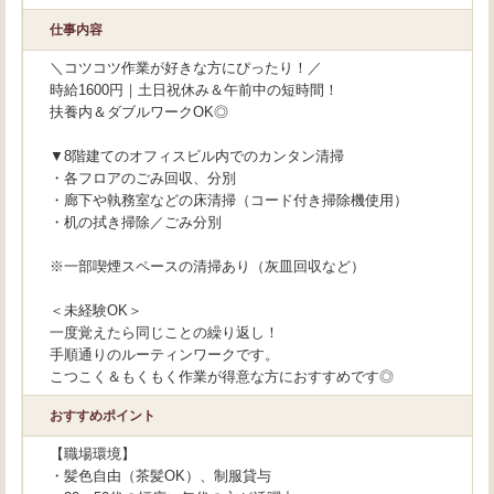
仕事内容
＼コツコツ作業が好きな方にぴったり！／
時給1600円｜土日祝休み＆午前中の短時間！
扶養内＆ダブルワークOK◎
▼8階建てのオフィスビル内でのカンタン清掃
・各フロアのごみ回収、分別
・廊下や執務室などの床清掃（コード付き掃除機使用）
・机の拭き掃除／ごみ分別
※一部喫煙スペースの清掃あり（灰皿回収など）
＜未経験OK＞
一度覚えたら同じことの繰り返し！
手順通りのルーティンワークです。
こつこく＆もくもく作業が得意な方におすすめです◎
おすすめポイント
【職場環境】
・髪色自由（茶髪OK）、制服貸与