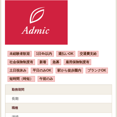
未経験者歓迎
1日4h以内
週払いOK
交通費支給
社会保険制度有
新着
急募
雇用保険制度有
土日祝休み
平日のみOK
駅から徒歩圏内
ブランクOK
短時間（時短）
午前のみ
勤務期間
長期
職種
清掃