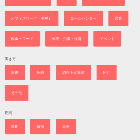
オフィスワーク（事務）
コールセンター
営業
飲食・フード
医療・介護・保育
イベント
働き方
派遣
契約
紹介予定派遣
紹介
その他
期間
長期
短期
単発