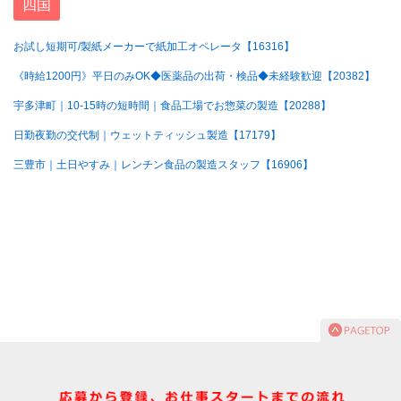
四国
お試し短期可/製紙メーカーで紙加工オペレータ【16316】
《時給1200円》平日のみOK◆医薬品の出荷・検品◆未経験歓迎【20382】
宇多津町｜10-15時の短時間｜食品工場でお惣菜の製造【20288】
日勤夜勤の交代制｜ウェットティッシュ製造【17179】
三豊市｜土日やすみ｜レンチン食品の製造スタッフ【16906】