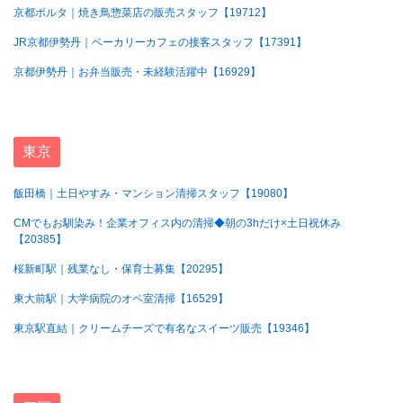
京都ポルタ｜焼き鳥惣菜店の販売スタッフ【19712】
JR京都伊勢丹｜ベーカリーカフェの接客スタッフ【17391】
京都伊勢丹｜お弁当販売・未経験活躍中【16929】
東京
飯田橋｜土日やすみ・マンション清掃スタッフ【19080】
CMでもお馴染み！企業オフィス内の清掃◆朝の3hだけ×土日祝休み
【20385】
桜新町駅｜残業なし・保育士募集【20295】
東大前駅｜大学病院のオペ室清掃【16529】
東京駅直結｜クリームチーズで有名なスイーツ販売【19346】