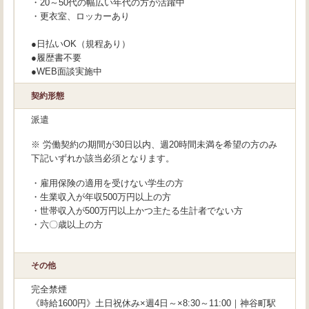
・20～50代の幅広い年代の方が活躍中
・更衣室、ロッカーあり
●日払いOK（規程あり）
●履歴書不要
●WEB面談実施中
契約形態
派遣
※ 労働契約の期間が30日以内、週20時間未満を希望の方のみ
下記いずれか該当必須となります。
・雇用保険の適用を受けない学生の方
・生業収入が年収500万円以上の方
・世帯収入が500万円以上かつ主たる生計者でない方
・六〇歳以上の方
その他
完全禁煙
《時給1600円》土日祝休み×週4日～×8:30～11:00｜神谷町駅