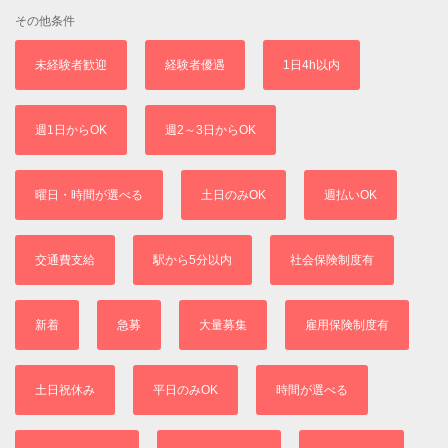
その他条件
未経験者歓迎
経験者優遇
1日4h以内
週1日からOK
週2～3日からOK
曜日・時間が選べる
土日のみOK
週払いOK
交通費支給
駅から5分以内
社会保険制度有
新着
急募
大量募集
雇用保険制度有
土日祝休み
平日のみOK
時間が選べる