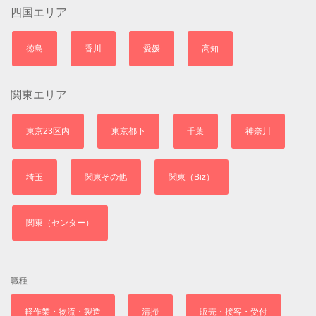
四国エリア
徳島
香川
愛媛
高知
関東エリア
東京23区内
東京都下
千葉
神奈川
埼玉
関東その他
関東（Biz）
関東（センター）
職種
軽作業・物流・製造
清掃
販売・接客・受付