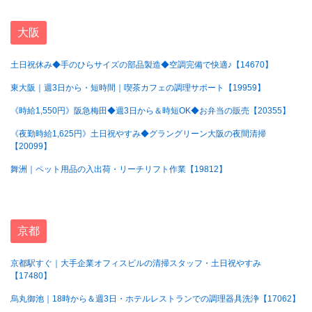
大阪
土日祝休み◆手のひらサイズの部品製造◆空調完備で快適♪【14670】
東大阪｜週3日から・短時間｜喫茶カフェの調理サポート【19959】
《時給1,550円》阪急梅田◆週3日から＆時短OK◆お弁当の販売【20355】
《夜勤時給1,625円》土日祝やすみ◆グラングリーン大阪の夜間清掃
【20099】
舞洲｜ペット用品の入出荷・リーチリフト作業【19812】
京都
京都駅すぐ｜大手企業オフィスビルの清掃スタッフ・土日祝やすみ
【17480】
烏丸御池｜18時から＆週3日・ホテルレストランでの調理器具洗浄【17062】