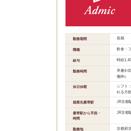
長期
勤務期間
飲食・
職種
時給1,
給与
早番9:0
勤務時間
働8h）
シフト
休日休暇
れる方
JR京都
就業先最寄駅
JR京都
最寄駅から手段・
時間
京都府
勤務地