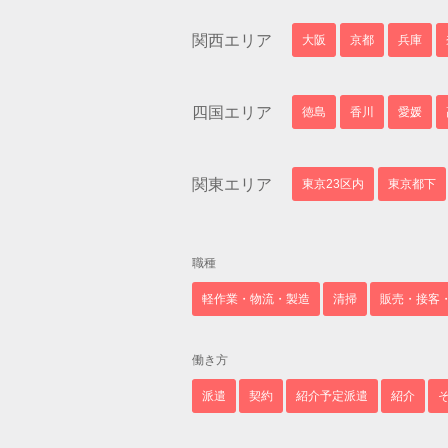
関西エリア
大阪
京都
兵庫
四国エリア
徳島
香川
愛媛
関東エリア
東京23区内
東京都下
職種
軽作業・物流・製造
清掃
販売・接客
働き方
派遣
契約
紹介予定派遣
紹介