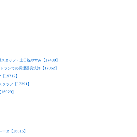
スタッフ・土日祝やすみ【17480】
トランでの調理器具洗浄【17062】
19712】
タッフ【17391】
6929】
ータ【16316】