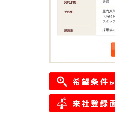
派遣
契約形態
屋内原則
その他
《時給1
スタッ
採用後
雇用主