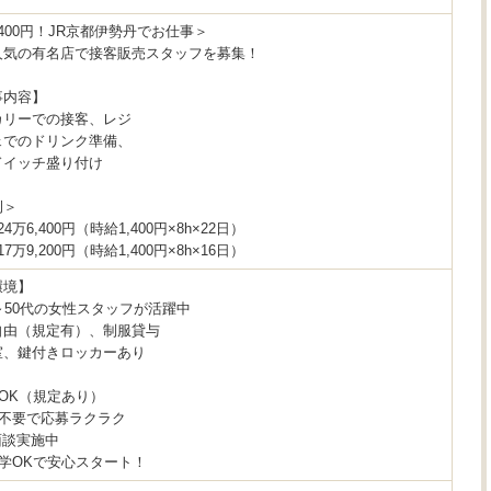
400円！JR京都伊勢丹でお仕事＞
人気の有名店で接客販売スタッフを募集！
事内容】
カリーでの接客、レジ
ェでのドリンク準備、
ドイッチ盛り付け
例＞
4万6,400円（時給1,400円×8h×22日）
7万9,200円（時給1,400円×8h×16日）
環境】
～50代の女性スタッフが活躍中
自由（規定有）、制服貸与
室、鍵付きロッカーあり
OK（規定あり）
書不要で応募ラクラク
面談実施中
学OKで安心スタート！