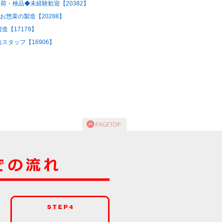
荷・検品◆未経験歓迎【20382】
お惣菜の製造【20288】
【17179】
タッフ【16906】