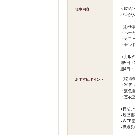
＜時給1
仕事内容
パンが
【お仕
・ベー
・カフ
・サン
＜月収
週5日：2
週4日：1
【職場
おすすめポイント
・30代
・髪色
・更衣
●日払い
●履歴
●WEB
●職場見