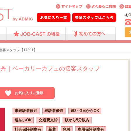
客スタッフ【17391】
勢丹｜ベーカリーカフェの接客スタッフ
お気に入りに登録
未経験者歓迎
経験者優遇
週2～3日からOK
週払いOK
交通費支給
駅から5分以内
社会保険制度有
新着
急募
雇用保険制度有