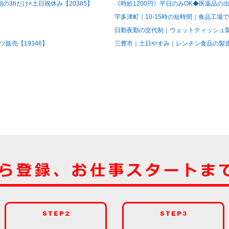
3hだけ×土日祝休み【20385】
《時給1200円》平日のみOK◆医薬品の出
宇多津町｜10-15時の短時間｜食品工場で
日勤夜勤の交代制｜ウェットティッシュ製造
販売【19346】
三豊市｜土日やすみ｜レンチン食品の製造ス