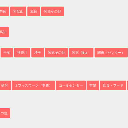
奈良
和歌山
滋賀
関西その他
高知
千葉
神奈川
埼玉
関東その他
関東（Biz）
関東（センター）
・受付
オフィスワーク（事務）
コールセンター
営業
飲食・フード
その他