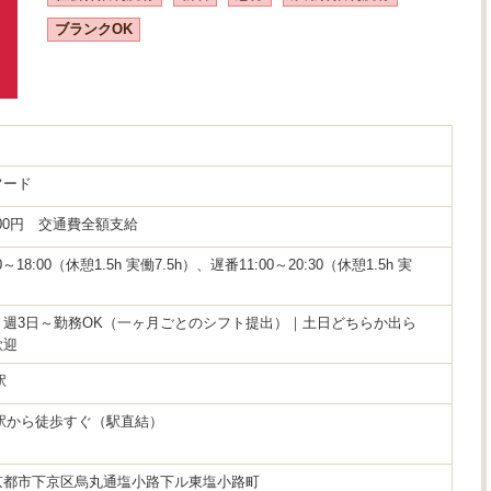
ブランクOK
フード
400円 交通費全額支給
0～18:00（休憩1.5h 実働7.5h）、遅番11:00～20:30（休憩1.5h 実
：週3日～勤務OK（一ヶ月ごとのシフト提出）｜土日どちらか出ら
歓迎
駅
駅から徒歩すぐ（駅直結）
京都市下京区烏丸通塩小路下ル東塩小路町