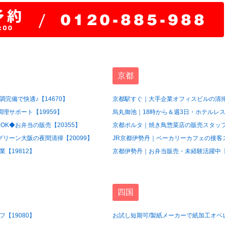
京都
完備で快適♪【14670】
京都駅すぐ｜大手企業オフィスビルの清掃
理サポート【19959】
烏丸御池｜18時から＆週3日・ホテルレス
OK◆お弁当の販売【20355】
京都ポルタ｜焼き鳥惣菜店の販売スタッフ【
グリーン大阪の夜間清掃【20099】
JR京都伊勢丹｜ベーカリーカフェの接客ス
【19812】
京都伊勢丹｜お弁当販売・未経験活躍中【1
四国
【19080】
お試し短期可/製紙メーカーで紙加工オペレ