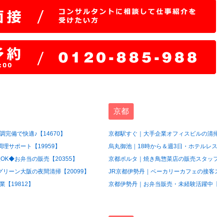
京都
完備で快適♪【14670】
京都駅すぐ｜大手企業オフィスビルの清掃
理サポート【19959】
烏丸御池｜18時から＆週3日・ホテルレス
OK◆お弁当の販売【20355】
京都ポルタ｜焼き鳥惣菜店の販売スタッフ【
グリーン大阪の夜間清掃【20099】
JR京都伊勢丹｜ベーカリーカフェの接客ス
【19812】
京都伊勢丹｜お弁当販売・未経験活躍中【1