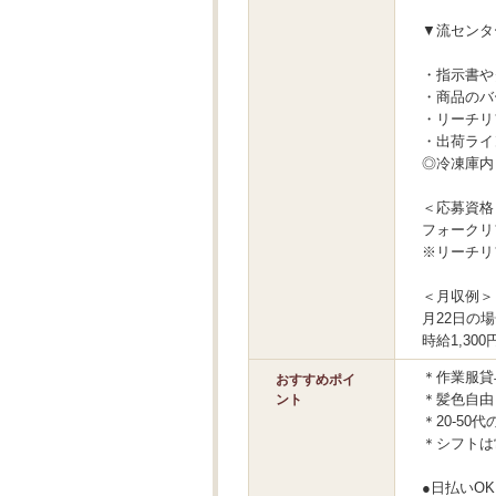
▼流センタ
・指示書や
・商品のバ
・リーチリ
・出荷ライ
◎冷凍庫内（
＜応募資格
フォークリ
※リーチリ
＜月収例＞
月22日の
時給1,300円
＊作業服貸
おすすめポイ
＊髪色自由
ント
＊20-50
＊シフトは
●日払いO