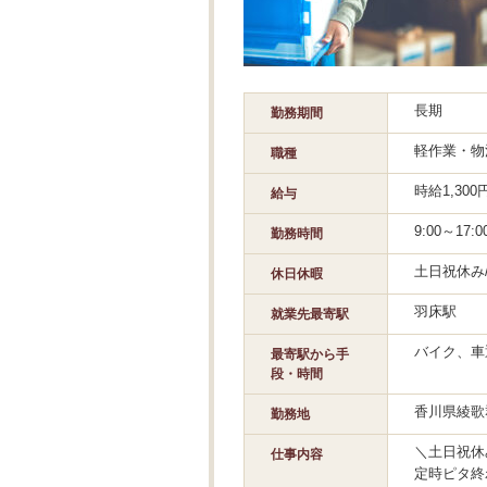
長期
勤務期間
軽作業・物
職種
時給1,30
給与
9:00～17:
勤務時間
土日祝休み
休日休暇
羽床駅
就業先最寄駅
バイク、車
最寄駅から手
段・時間
香川県綾歌
勤務地
＼土日祝休
仕事内容
定時ピタ終