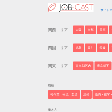
サイト
関西エリア
大阪
京都
兵庫
四国エリア
徳島
香川
愛媛
関東エリア
東京23区内
東京都下
職種
軽作業・物流・製造
清掃
販売・接客
働き方