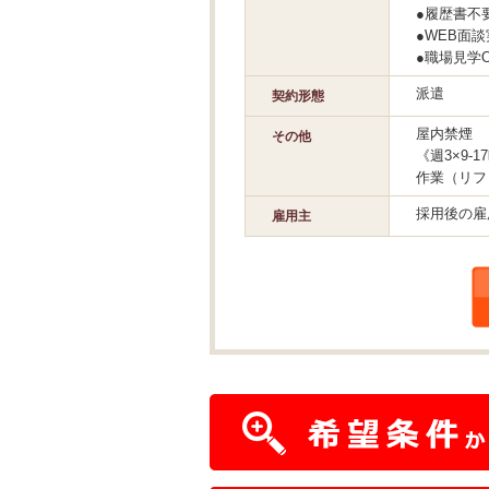
●履歴書不
●WEB面
●職場見学
派遣
契約形態
屋内禁煙
その他
《週3×9-
作業（リフ
採用後の雇
雇用主