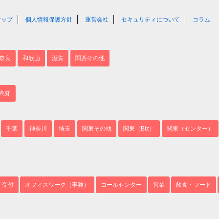
マップ
個人情報保護方針
運営会社
セキュリティについて
コラム
奈良
和歌山
滋賀
関西その他
高知
千葉
神奈川
埼玉
関東その他
関東（Biz）
関東（センター）
・受付
オフィスワーク（事務）
コールセンター
営業
飲食・フード