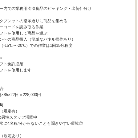
ー内での業務用冷凍食品のピッキング・出荷仕分け
タブレットの指示通りに商品を集める
ーコードを読み取る作業
フトを使用して商品を運ぶ
ンへの商品投入（簡単なパネル操作あり）
-15℃〜-20℃）での作業は1回15分程度
＞
フト免許必須
フトを使用します
場合
×8h×22日＝228,000円
与
（規定有）
代の男性スタッフ活躍中
常に4名程/分からないことも聞きやすい環境◎
K（規定あり）