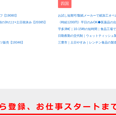
四国
【19080】
お試し短期可/製紙メーカーで紙加工オペレ
3hだけ×土日祝休み【20385】
《時給1200円》平日のみOK◆医薬品の出
宇多津町｜10-15時の短時間｜食品工場で
日勤夜勤の交代制｜ウェットティッシュ製造
販売【19346】
三豊市｜土日やすみ｜レンチン食品の製造ス