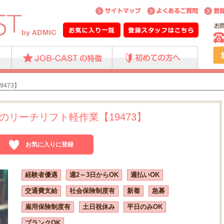
473】
リーチリフト軽作業【19473】
お気に入りに登録
経験者優遇
週2～3日からOK
週払いOK
交通費支給
社会保険制度有
新着
急募
雇用保険制度有
土日祝休み
平日のみOK
ブランクOK