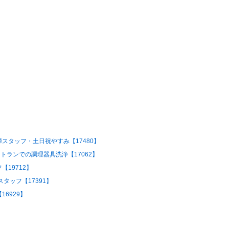
スタッフ・土日祝やすみ【17480】
トランでの調理器具洗浄【17062】
19712】
タッフ【17391】
6929】