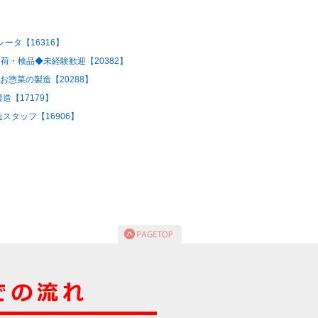
ータ【16316】
荷・検品◆未経験歓迎【20382】
お惣菜の製造【20288】
【17179】
タッフ【16906】