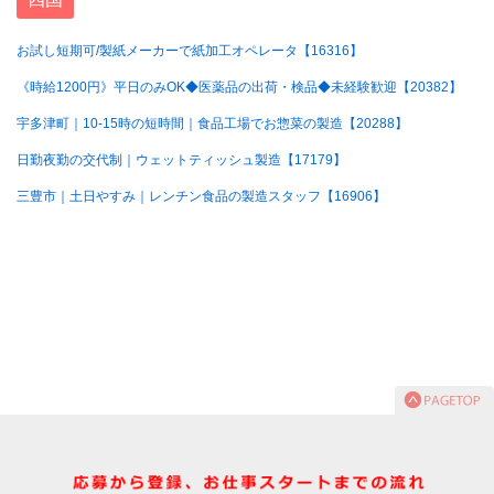
お試し短期可/製紙メーカーで紙加工オペレータ【16316】
《時給1200円》平日のみOK◆医薬品の出荷・検品◆未経験歓迎【20382】
宇多津町｜10-15時の短時間｜食品工場でお惣菜の製造【20288】
日勤夜勤の交代制｜ウェットティッシュ製造【17179】
三豊市｜土日やすみ｜レンチン食品の製造スタッフ【16906】