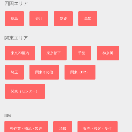
四国エリア
徳島
香川
愛媛
高知
関東エリア
東京23区内
東京都下
千葉
神奈川
埼玉
関東その他
関東（Biz）
関東（センター）
職種
軽作業・物流・製造
清掃
販売・接客・受付