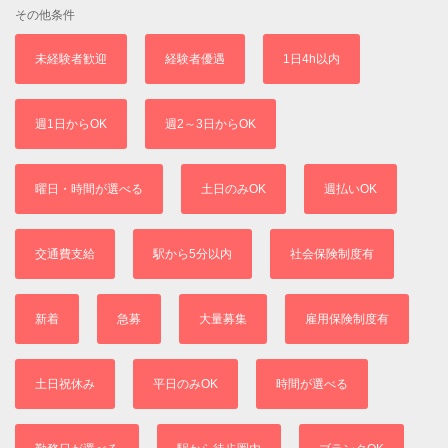
その他条件
未経験者歓迎
経験者優遇
1日4h以内
週1日からOK
週2～3日からOK
曜日・時間が選べる
土日のみOK
週払いOK
交通費支給
駅から5分以内
社会保険制度有
新着
急募
大量募集
雇用保険制度有
土日祝休み
平日のみOK
時間が選べる