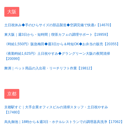
大阪
土日祝休み◆手のひらサイズの部品製造◆空調完備で快適♪【14670】
東大阪｜週3日から・短時間｜喫茶カフェの調理サポート【19959】
《時給1,550円》阪急梅田◆週3日から＆時短OK◆お弁当の販売【20355】
《夜勤時給1,625円》土日祝やすみ◆グラングリーン大阪の夜間清掃
【20099】
舞洲｜ペット用品の入出荷・リーチリフト作業【19812】
京都
京都駅すぐ｜大手企業オフィスビルの清掃スタッフ・土日祝やすみ
【17480】
烏丸御池｜18時から＆週3日・ホテルレストランでの調理器具洗浄【17062】