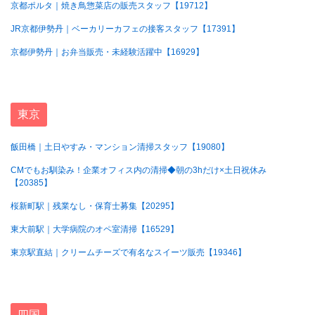
京都ポルタ｜焼き鳥惣菜店の販売スタッフ【19712】
JR京都伊勢丹｜ベーカリーカフェの接客スタッフ【17391】
京都伊勢丹｜お弁当販売・未経験活躍中【16929】
東京
飯田橋｜土日やすみ・マンション清掃スタッフ【19080】
CMでもお馴染み！企業オフィス内の清掃◆朝の3hだけ×土日祝休み
【20385】
桜新町駅｜残業なし・保育士募集【20295】
東大前駅｜大学病院のオペ室清掃【16529】
東京駅直結｜クリームチーズで有名なスイーツ販売【19346】
四国