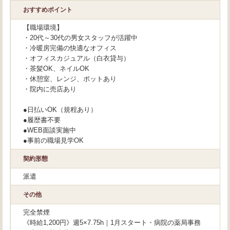
おすすめポイント
【職場環境】
・20代～30代の男女スタッフが活躍中
・冷暖房完備の快適なオフィス
・オフィスカジュアル（白衣貸与）
・茶髪OK、ネイルOK
・休憩室、レンジ、ポットあり
・院内に売店あり
●日払いOK（規程あり）
●履歴書不要
●WEB面談実施中
●事前の職場見学OK
契約形態
派遣
その他
完全禁煙
《時給1,200円》週5×7.75h｜1月スタート・病院の薬局事務