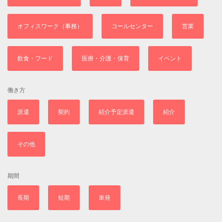
オフィスワーク（事務）
コールセンター
営業
飲食・フード
医療・介護・保育
イベント
働き方
派遣
契約
紹介予定派遣
紹介
その他
期間
長期
短期
単発