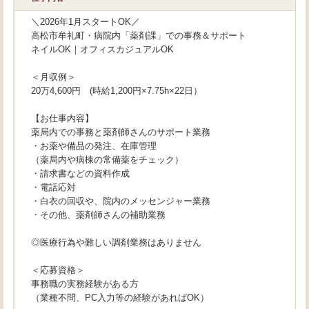
＼2026年1月スタートOK／
高松市牟礼町・病院内「薬剤課」での事務＆サポート
ネイルOK｜オフィスカジュアルOK
＜月収例＞
20万4,600円 (時給1,200円×7.75h×22日）
【お仕事内容】
薬局内での事務と薬剤師さんのサポート業務
・お薬や備品の発注、在庫管理
（薬局内や病棟の常備薬をチェック）
・請求書などの資料作成
・電話応対
・白衣の回収や、院内のメッセンジャー業務
・その他、薬剤師さんの補助業務
◎医療行為や難しい調剤業務はありません
＜応募資格＞
事務職の実務経験がある方
（業種不問、PC入力等の経験があればOK）