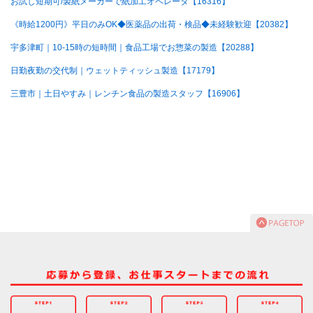
お試し短期可/製紙メーカーで紙加工オペレータ【16316】
《時給1200円》平日のみOK◆医薬品の出荷・検品◆未経験歓迎【20382】
宇多津町｜10-15時の短時間｜食品工場でお惣菜の製造【20288】
日勤夜勤の交代制｜ウェットティッシュ製造【17179】
三豊市｜土日やすみ｜レンチン食品の製造スタッフ【16906】