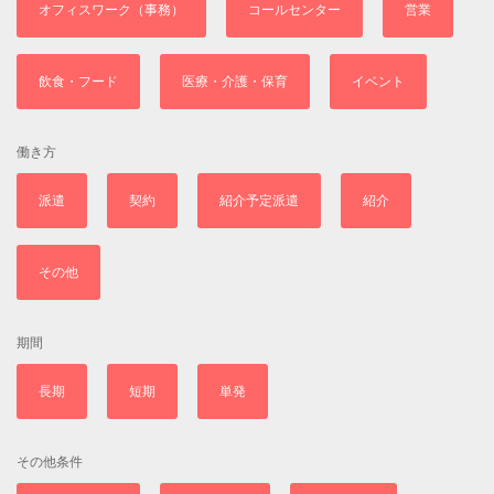
オフィスワーク（事務）
コールセンター
営業
飲食・フード
医療・介護・保育
イベント
働き方
派遣
契約
紹介予定派遣
紹介
その他
期間
長期
短期
単発
その他条件