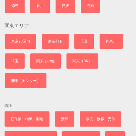
徳島
香川
愛媛
高知
関東エリア
東京23区内
東京都下
千葉
神奈川
埼玉
関東その他
関東（Biz）
関東（センター）
職種
軽作業・物流・製造
清掃
販売・接客・受付