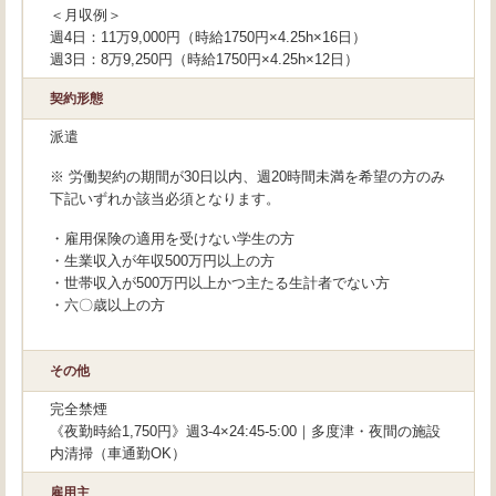
＜月収例＞
週4日：11万9,000円（時給1750円×4.25h×16日）
週3日：8万9,250円（時給1750円×4.25h×12日）
契約形態
派遣
※ 労働契約の期間が30日以内、週20時間未満を希望の方のみ
下記いずれか該当必須となります。
・雇用保険の適用を受けない学生の方
・生業収入が年収500万円以上の方
・世帯収入が500万円以上かつ主たる生計者でない方
・六〇歳以上の方
その他
完全禁煙
《夜勤時給1,750円》週3-4×24:45-5:00｜多度津・夜間の施設
内清掃（車通勤OK）
雇用主