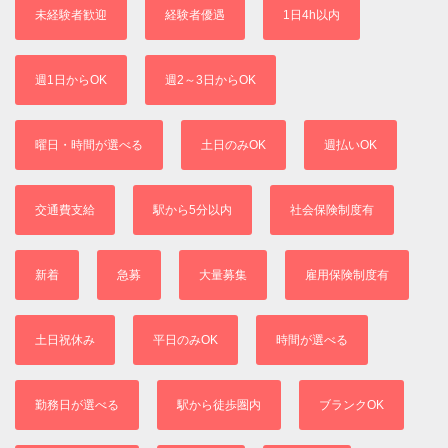
未経験者歓迎
経験者優遇
1日4h以内
週1日からOK
週2～3日からOK
曜日・時間が選べる
土日のみOK
週払いOK
交通費支給
駅から5分以内
社会保険制度有
新着
急募
大量募集
雇用保険制度有
土日祝休み
平日のみOK
時間が選べる
勤務日が選べる
駅から徒歩圏内
ブランクOK