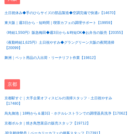
土日祝休み◆手のひらサイズの部品製造◆空調完備で快適♪【14670】
東大阪｜週3日から・短時間｜喫茶カフェの調理サポート【19959】
《時給1,550円》阪急梅田◆週3日から＆時短OK◆お弁当の販売【20355】
《夜勤時給1,625円》土日祝やすみ◆グラングリーン大阪の夜間清掃
【20099】
舞洲｜ペット用品の入出荷・リーチリフト作業【19812】
京都
京都駅すぐ｜大手企業オフィスビルの清掃スタッフ・土日祝やすみ
【17480】
烏丸御池｜18時から＆週3日・ホテルレストランでの調理器具洗浄【17062】
京都ポルタ｜焼き鳥惣菜店の販売スタッフ【19712】
JR京都伊勢丹｜ベーカリーカフェの接客スタッフ【17391】