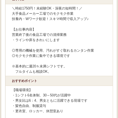
＼時給1750円！未経験OK・深夜の短時間！／
大手食品メーカー工場でのモクモク作業
扶養内・Wワーク歓迎！スキマ時間で収入アップ♪
【お仕事内容】
営業終了後の食品工場での清掃業務
・ラインや床をきれいにします
◎専用の機械を使用、汚れがすぐ取れるカンタン作業
◎モクモク作業に集中できる環境です
※基本的に週20ｈ未満シフトです。
フルタイムも相談OK。
おすすめポイント
【職場環境】
・1シフト6名体制、30～50代が活躍中
・男女比は6：4、男女ともに活躍できる現場です
・髪色自由、制服貸与
・更衣室、ロッカー、休憩室あり