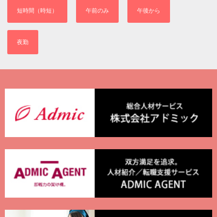
短時間（時短）
午前のみ
午後から
夜勤