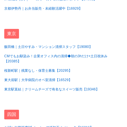
京都伊勢丹｜お弁当販売・未経験活躍中【16929】
東京
飯田橋｜土日やすみ・マンション清掃スタッフ【19080】
CMでもお馴染み！企業オフィス内の清掃◆朝の3hだけ×土日祝休み
【20385】
桜新町駅｜残業なし・保育士募集【20295】
東大前駅｜大学病院のオペ室清掃【16529】
東京駅直結｜クリームチーズで有名なスイーツ販売【19346】
四国