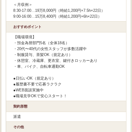
＜月収例＞
8:30-17:00…19万8,000円（時給1,200円×7.5h×22日）
9:00-16:00…15万8,400円（時給1,200円×6h×22日）
おすすめポイント
【職場環境】
・預金為替部門5名（全体18名）
・20代〜40代の女性スタッフが多数活躍中
・制服貸与、茶髪OK（規定あり）
・休憩室、冷蔵庫、更衣室、鍵付きロッカーあり
・車、バイク、自転車通勤OK
●日払いOK（規定あり）
●履歴書不要で応募ラクラク
●WEB面談実施中
●職場見学OKで安心スタート！
契約形態
派遣
その他