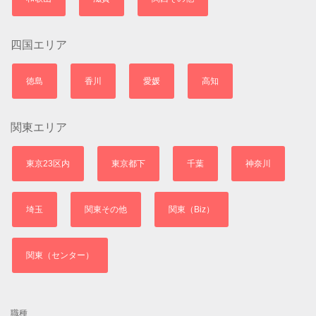
四国エリア
徳島
香川
愛媛
高知
関東エリア
東京23区内
東京都下
千葉
神奈川
埼玉
関東その他
関東（Biz）
関東（センター）
職種