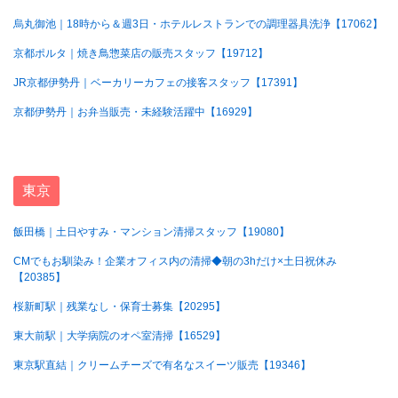
烏丸御池｜18時から＆週3日・ホテルレストランでの調理器具洗浄【17062】
京都ポルタ｜焼き鳥惣菜店の販売スタッフ【19712】
JR京都伊勢丹｜ベーカリーカフェの接客スタッフ【17391】
京都伊勢丹｜お弁当販売・未経験活躍中【16929】
東京
飯田橋｜土日やすみ・マンション清掃スタッフ【19080】
CMでもお馴染み！企業オフィス内の清掃◆朝の3hだけ×土日祝休み
【20385】
桜新町駅｜残業なし・保育士募集【20295】
東大前駅｜大学病院のオペ室清掃【16529】
東京駅直結｜クリームチーズで有名なスイーツ販売【19346】