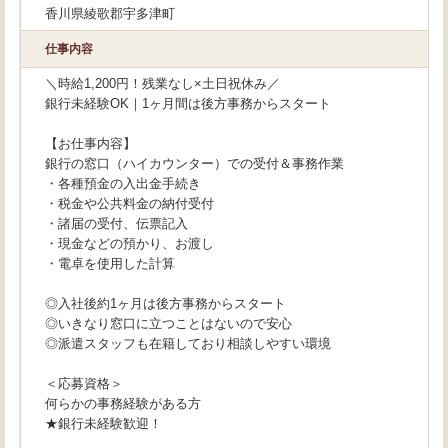
香川県綾歌郡宇多津町
仕事内容
＼時給1,200円！残業なし×土日祝休み／
銀行未経験OK｜1ヶ月間は後方事務からスタート
【お仕事内容】
銀行の窓口（ハイカウンター）での受付＆事務作業
・各種預金の入出金手続き
・税金や公共料金の納付受付
・諸届の受付、伝票記入
・現金などの預かり、お渡し
・電卓を使用した計算
◎入社後約1ヶ月は後方事務からスタート
◎いきなり窓口に立つことはないので安心
◎派遣スタッフも在籍しており相談しやすい環境
＜応募資格＞
何らかの事務経験がある方
★銀行未経験歓迎！