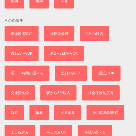
長期
短期
単発
その他条件
未経験者歓迎
経験者優遇
1日4h以内
週1日からOK
週2～3日からOK
曜日・時間が選べる
土日のみOK
週払いOK
交通費支給
駅から5分以内
社会保険制度有
新着
急募
大量募集
雇用保険制度有
土日祝休み
平日のみOK
時間が選べる