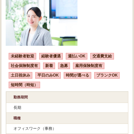
未経験者歓迎
経験者優遇
週払いOK
交通費支給
社会保険制度有
新着
急募
雇用保険制度有
土日祝休み
平日のみOK
時間が選べる
ブランクOK
短時間（時短）
勤務期間
長期
職種
オフィスワーク（事務）