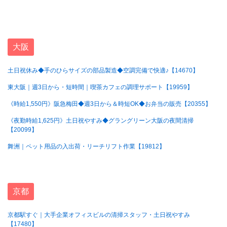
大阪
土日祝休み◆手のひらサイズの部品製造◆空調完備で快適♪【14670】
東大阪｜週3日から・短時間｜喫茶カフェの調理サポート【19959】
《時給1,550円》阪急梅田◆週3日から＆時短OK◆お弁当の販売【20355】
《夜勤時給1,625円》土日祝やすみ◆グラングリーン大阪の夜間清掃
【20099】
舞洲｜ペット用品の入出荷・リーチリフト作業【19812】
京都
京都駅すぐ｜大手企業オフィスビルの清掃スタッフ・土日祝やすみ
【17480】