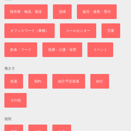
軽作業・物流・製造
清掃
販売・接客・受付
オフィスワーク（事務）
コールセンター
営業
飲食・フード
医療・介護・保育
イベント
働き方
派遣
契約
紹介予定派遣
紹介
その他
期間