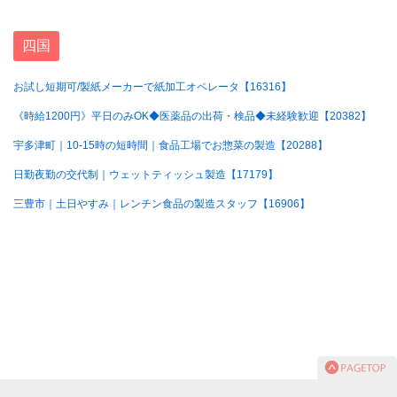
四国
お試し短期可/製紙メーカーで紙加工オペレータ【16316】
《時給1200円》平日のみOK◆医薬品の出荷・検品◆未経験歓迎【20382】
宇多津町｜10-15時の短時間｜食品工場でお惣菜の製造【20288】
日勤夜勤の交代制｜ウェットティッシュ製造【17179】
三豊市｜土日やすみ｜レンチン食品の製造スタッフ【16906】