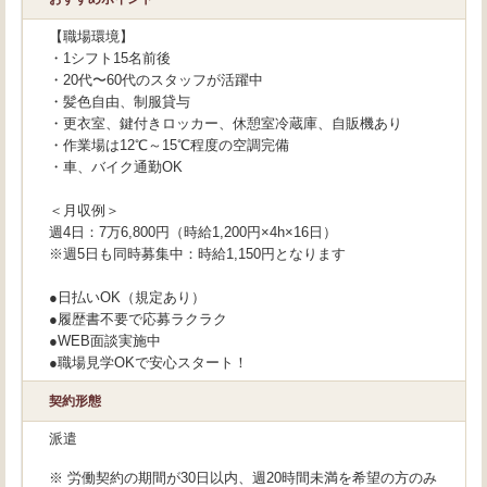
【職場環境】
・1シフト15名前後
・20代〜60代のスタッフが活躍中
・髪色自由、制服貸与
・更衣室、鍵付きロッカー、休憩室冷蔵庫、自販機あり
・作業場は12℃～15℃程度の空調完備
・車、バイク通勤OK
＜月収例＞
週4日：7万6,800円（時給1,200円×4h×16日）
※週5日も同時募集中：時給1,150円となります
●日払いOK（規定あり）
●履歴書不要で応募ラクラク
●WEB面談実施中
●職場見学OKで安心スタート！
契約形態
派遣
※ 労働契約の期間が30日以内、週20時間未満を希望の方のみ