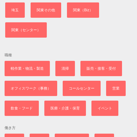
埼玉
関東その他
関東（Biz）
関東（センター）
職種
軽作業・物流・製造
清掃
販売・接客・受付
オフィスワーク（事務）
コールセンター
営業
飲食・フード
医療・介護・保育
イベント
働き方