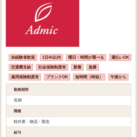
未経験者歓迎
1日4h以内
曜日・時間が選べる
週払いOK
交通費支給
社会保険制度有
新着
急募
雇用保険制度有
ブランクOK
短時間（時短）
午後から
勤務期間
長期
職種
軽作業・物流・製造
給与