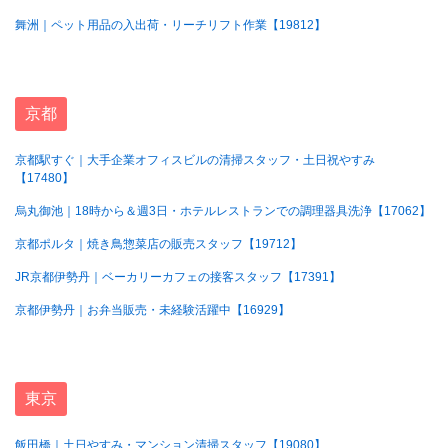
舞洲｜ペット用品の入出荷・リーチリフト作業【19812】
京都
京都駅すぐ｜大手企業オフィスビルの清掃スタッフ・土日祝やすみ
【17480】
烏丸御池｜18時から＆週3日・ホテルレストランでの調理器具洗浄【17062】
京都ポルタ｜焼き鳥惣菜店の販売スタッフ【19712】
JR京都伊勢丹｜ベーカリーカフェの接客スタッフ【17391】
京都伊勢丹｜お弁当販売・未経験活躍中【16929】
東京
飯田橋｜土日やすみ・マンション清掃スタッフ【19080】