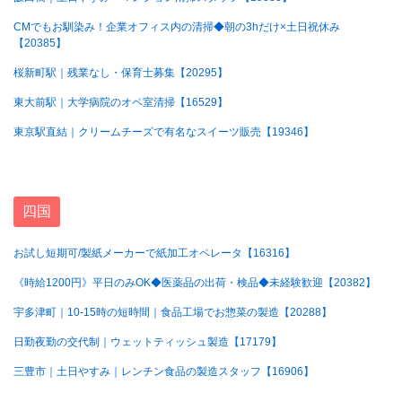
CMでもお馴染み！企業オフィス内の清掃◆朝の3hだけ×土日祝休み
【20385】
桜新町駅｜残業なし・保育士募集【20295】
東大前駅｜大学病院のオペ室清掃【16529】
東京駅直結｜クリームチーズで有名なスイーツ販売【19346】
四国
お試し短期可/製紙メーカーで紙加工オペレータ【16316】
《時給1200円》平日のみOK◆医薬品の出荷・検品◆未経験歓迎【20382】
宇多津町｜10-15時の短時間｜食品工場でお惣菜の製造【20288】
日勤夜勤の交代制｜ウェットティッシュ製造【17179】
三豊市｜土日やすみ｜レンチン食品の製造スタッフ【16906】