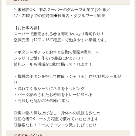
＼未経験OK！有名スーパーのグループ企業でお仕事／
17～21時までの短時間◆扶養内・ダブルワーク歓迎
【お仕事内容】
スーパーで販売される巻き寿司やいなり寿司作り！
空調完備（12℃～15℃程度）で働きやすい環境です。
＜ボタンをポチっとおすと自動で製造×簡単！＞
シャリ（ご飯）作りは機械におまかせ！
値札シールも機械が自動で貼ってくれます！
・機械のボタンを押して酢飯（シャリ玉）作り/値札シール貼
り
・流れてくるシャリにネタをトッピング
・パック詰めされたお寿司をトレーに並べる
・完成した商品の冷蔵庫に運ぶ
◎重い物の持ち上げなし！身体への負担も少なめ
◎初心者OK！一ヶ月程度で慣れていただけます
◎接客なし！「一人でコツコツ派」にぴったり
おすすめポイント