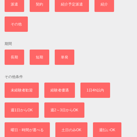
派遣
契約
紹介予定派遣
紹介
その他
期間
長期
短期
単発
その他条件
未経験者歓迎
経験者優遇
1日4h以内
週1日からOK
週2～3日からOK
曜日・時間が選べる
土日のみOK
週払いOK