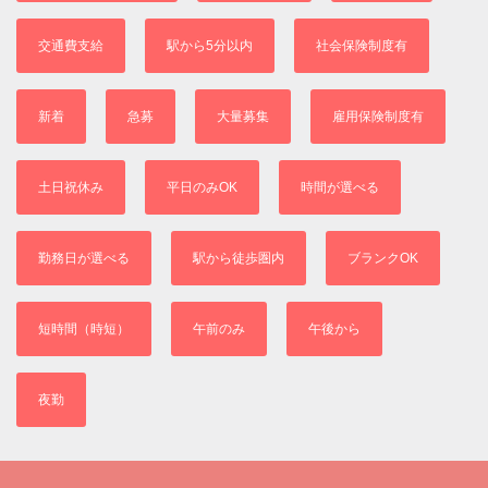
交通費支給
駅から5分以内
社会保険制度有
新着
急募
大量募集
雇用保険制度有
土日祝休み
平日のみOK
時間が選べる
勤務日が選べる
駅から徒歩圏内
ブランクOK
短時間（時短）
午前のみ
午後から
夜勤