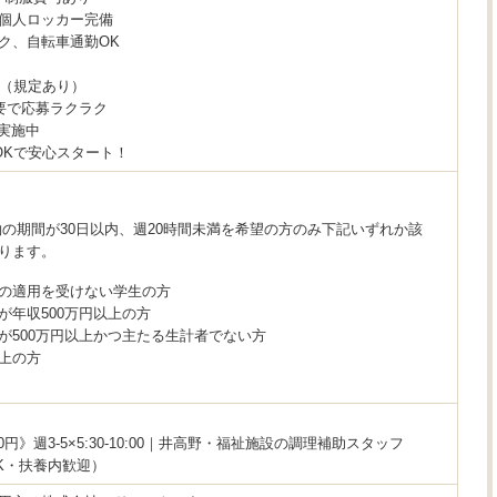
個人ロッカー完備
ク、自転車通勤OK
K（規定あり）
要で応募ラクラク
談実施中
OKで安心スタート！
約の期間が30日以内、週20時間未満を希望の方のみ下記いずれか該
ります。
の適用を受けない学生の方
が年収500万円以上の方
が500万円以上かつ主たる生計者でない方
上の方
00円》週3-5×5:30-10:00｜井高野・福祉施設の調理補助スタッフ
K・扶養内歓迎）