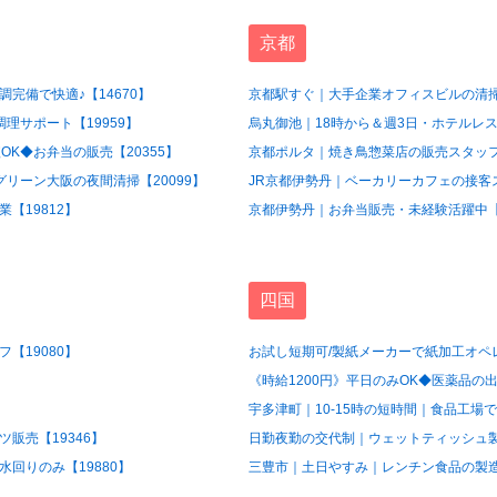
京都
完備で快適♪【14670】
京都駅すぐ｜大手企業オフィスビルの清掃
理サポート【19959】
烏丸御池｜18時から＆週3日・ホテルレス
OK◆お弁当の販売【20355】
京都ポルタ｜焼き鳥惣菜店の販売スタッフ【
グリーン大阪の夜間清掃【20099】
JR京都伊勢丹｜ベーカリーカフェの接客ス
【19812】
京都伊勢丹｜お弁当販売・未経験活躍中【1
四国
【19080】
お試し短期可/製紙メーカーで紙加工オペレ
《時給1200円》平日のみOK◆医薬品の出
宇多津町｜10-15時の短時間｜食品工場で
販売【19346】
日勤夜勤の交代制｜ウェットティッシュ製造
回りのみ【19880】
三豊市｜土日やすみ｜レンチン食品の製造ス