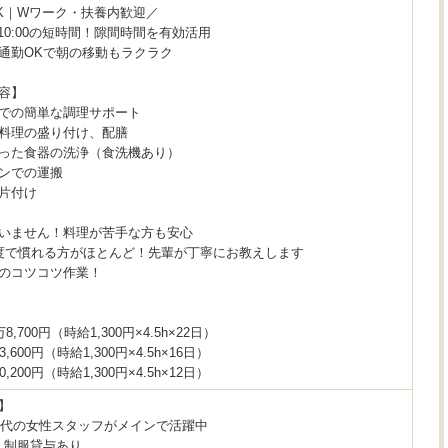
K｜Wワーク・扶養内歓迎／
〜10:00の短時間！隙間時間を有効活用
通勤OKで朝の移動もラクラク
容】
での簡単な調理サポート
料理の盛り付け、配膳
った食器の洗浄（食洗機あり）
ンでの運搬
片付け
いません！料理が苦手な方も安心
度で慣れる方がほとんど！先輩が丁寧にお教えします
のコツコツ作業！
8,700円（時給1,300円×4.5h×22日）
,600円（時給1,300円×4.5h×16日）
,200円（時給1,300円×4.5h×12日）
】
50代の女性スタッフがメインで活躍中
、制服貸与あり