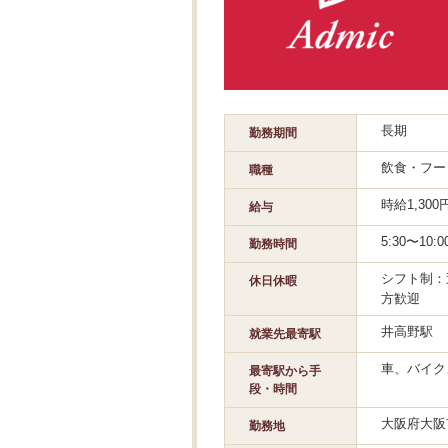
長期
勤務期間
飲食・フー
職種
時給1,30
給与
5:30〜10
勤務時間
シフト制：
休日休暇
方歓迎
井高野駅
就業先最寄駅
車、バイク
最寄駅から手
段・時間
大阪府大阪
勤務地