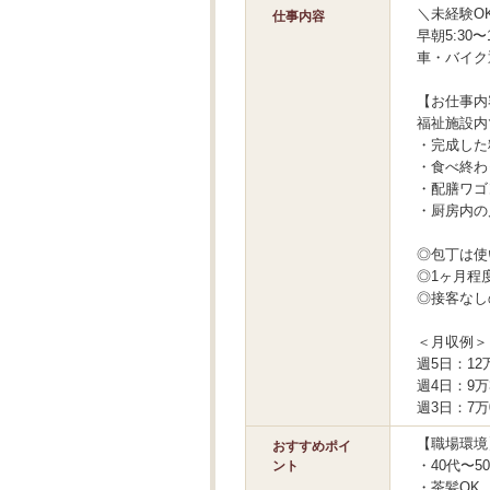
＼未経験O
仕事内容
早朝5:30
車・バイク
【お仕事内
福祉施設内
・完成した
・食べ終わ
・配膳ワゴ
・厨房内の
◎包丁は使
◎1ヶ月程
◎接客なし
＜月収例＞
週5日：12万
週4日：9万3
週3日：7万0
【職場環境
おすすめポイ
・40代〜
ント
・茶髪OK