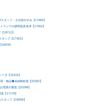
スタッフ・土日祝やすみ【17480】
トランでの調理器具洗浄【17062】
19712】
タッフ【17391】
6929】
ータ【16316】
荷・検品◆未経験歓迎【20382】
お惣菜の製造【20288】
【17179】
タッフ【16906】