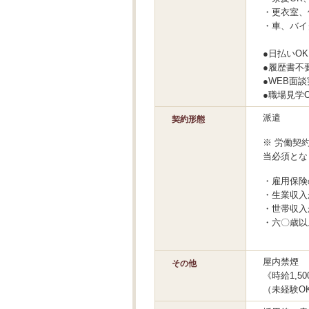
・更衣室、
・車、バイ
●日払いO
●履歴書不
●WEB面
●職場見学
派遣
契約形態
※ 労働契
当必須とな
・雇用保険
・生業収入
・世帯収入
・六〇歳以
屋内禁煙
その他
《時給1,5
（未経験O