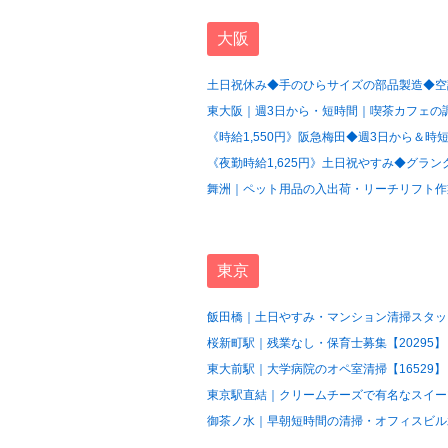
大阪
土日祝休み◆手のひらサイズの部品製造◆空調
東大阪｜週3日から・短時間｜喫茶カフェの調
《時給1,550円》阪急梅田◆週3日から＆時短
《夜勤時給1,625円》土日祝やすみ◆グラン
舞洲｜ペット用品の入出荷・リーチリフト作業
東京
飯田橋｜土日やすみ・マンション清掃スタッフ
桜新町駅｜残業なし・保育士募集【20295】
東大前駅｜大学病院のオペ室清掃【16529】
東京駅直結｜クリームチーズで有名なスイーツ
御茶ノ水｜早朝短時間の清掃・オフィスビル水