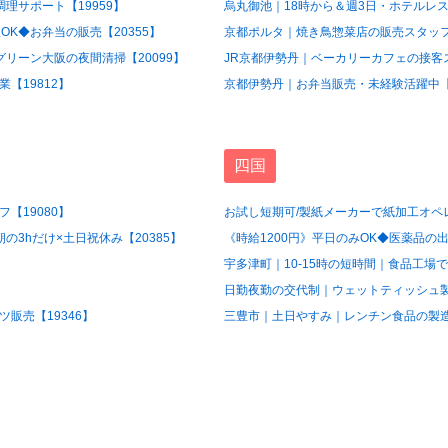
理サポート【19959】
烏丸御池｜18時から＆週3日・ホテルレス
OK◆お弁当の販売【20355】
京都ポルタ｜焼き鳥惣菜店の販売スタッフ【
グリーン大阪の夜間清掃【20099】
JR京都伊勢丹｜ベーカリーカフェの接客ス
【19812】
京都伊勢丹｜お弁当販売・未経験活躍中【1
四国
【19080】
お試し短期可/製紙メーカーで紙加工オペレ
3hだけ×土日祝休み【20385】
《時給1200円》平日のみOK◆医薬品の出
宇多津町｜10-15時の短時間｜食品工場で
日勤夜勤の交代制｜ウェットティッシュ製造
販売【19346】
三豊市｜土日やすみ｜レンチン食品の製造ス