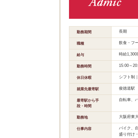
長期
勤務期間
飲食・フ
職種
時給1,3
給与
15:00～
勤務時間
シフト制｜
休日休暇
俊徳道駅
就業先最寄駅
自転車、バ
最寄駅から手
段・時間
大阪府東
勤務地
バイク、自
仕事内容
盛り付け