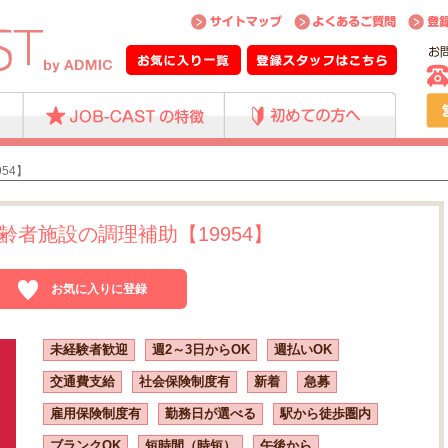
54】
者施設の調理補助【19954】
お気に入りに登録
未経験者歓迎
週2～3日からOK
週払いOK
交通費支給
社会保険制度有
新着
急募
雇用保険制度有
勤務日が選べる
駅から徒歩圏内
ブランクOK
短時間（時短）
午後から