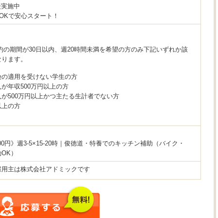
談実施中
OKで安心スタート！
約の期間が30日以内、週20時間未満を希望の方のみ下記いずれか該
なります。
険の適用を受けない学生の方
が年収500万円以上の方
が500万円以上かつ主たる生計者でない方
以上の方
300円》週3-5×15-20時｜俊徳道・特養でのキッチン補助（バイク・
OK）
雇用主は株式会社アドミックです