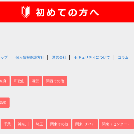
マップ
個人情報保護方針
運営会社
セキュリティについて
コラム
奈良
和歌山
滋賀
関西その他
高知
千葉
神奈川
埼玉
関東その他
関東（Biz）
関東（センター）