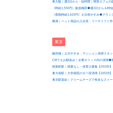
東大阪｜週3日から・短時間｜喫茶カフェの調
《時給1,550円》阪急梅田◆週3日から＆時短
《夜勤時給1,625円》土日祝やすみ◆グラン
舞洲｜ペット用品の入出荷・リーチリフト作業
東京
飯田橋｜土日やすみ・マンション清掃スタッフ
CMでもお馴染み！企業オフィス内の清掃◆朝の
桜新町駅｜残業なし・保育士募集【20295】
東大前駅｜大学病院のオペ室清掃【16529】
東京駅直結｜クリームチーズで有名なスイーツ