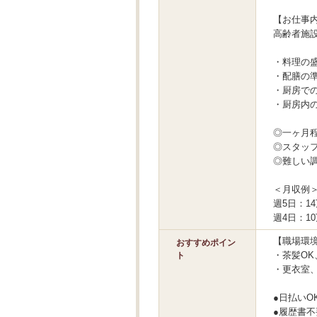
【お仕事
高齢者施
・料理の
・配膳の
・厨房で
・厨房内
◎一ヶ月
◎スタッ
◎難しい
＜月収例
週5日：14
週4日：10
【職場環
おすすめポイン
・茶髪OK
ト
・更衣室
●日払いO
●履歴書