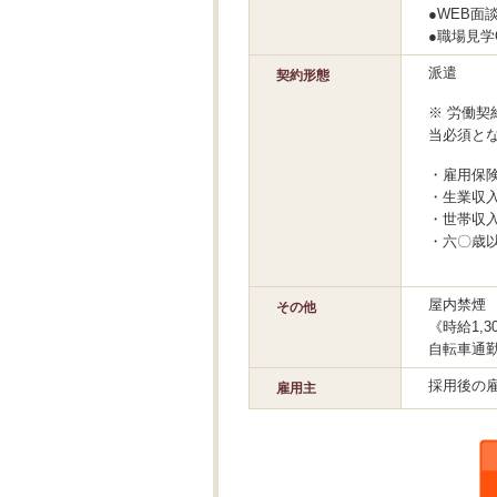
●WEB面
●職場見学
派遣
契約形態
※ 労働契
当必須と
・雇用保
・生業収入
・世帯収入
・六〇歳
屋内禁煙
その他
《時給1,
自転車通勤
採用後の
雇用主