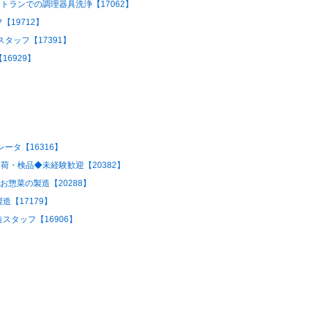
トランでの調理器具洗浄【17062】
19712】
タッフ【17391】
6929】
ータ【16316】
荷・検品◆未経験歓迎【20382】
お惣菜の製造【20288】
【17179】
タッフ【16906】