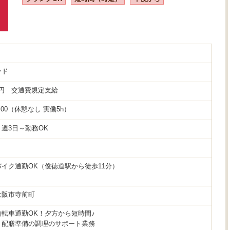
ード
00円 交通費規定支給
20:00（休憩なし 実働5h）
週3日～勤務OK
イク通勤OK（俊徳道駅から徒歩11分）
大阪市寺前町
転車通勤OK！夕方から短時間♪
・配膳準備の調理のサポート業務