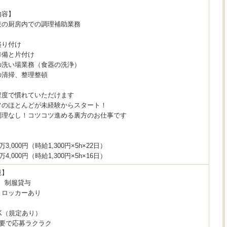
内容】
設の厨房内での調理補助業務
盛り付け
準備と片付け
の洗い場業務（食器の洗浄）
の清掃、整理整頓
程度で慣れていただけます
フのほとんどが未経験からスタート！
調理なし！コツコツ進める裏方のお仕事です
＞
万3,000円（時給1,300円×5h×22日）
万4,000円（時給1,300円×5h×16日）
境】
、制服貸与
、ロッカーあり
K（規定あり）
不要で応募ラクラク