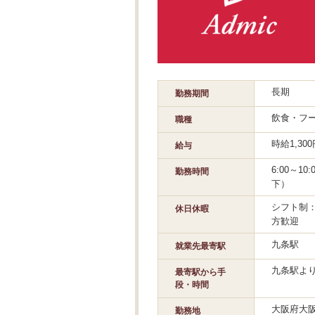
長期
勤務期間
飲食・フ
職種
時給1,3
給与
6:00～1
勤務時間
下）
シフト制
休日休暇
方歓迎
九条駅
就業先最寄駅
九条駅より
最寄駅から手
段・時間
大阪府大
勤務地