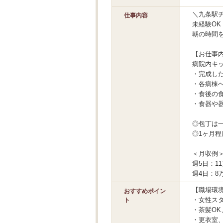
＼九条駅
仕事内容
未経験OK
朝の時間
【お仕事
病院内キ
・完成し
・各病棟
・食後の
・食器や
◎包丁は
◎1ヶ月
＜月収例
週5日：11
週4日：8万
【職場環
おすすめポイン
・女性ス
ト
・茶髪OK
・更衣室