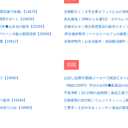
完備で快適♪【14670】
京都駅すぐ｜大手企業オフィスビルの清掃
理サポート【19959】
烏丸御池｜18時から＆週3日・ホテルレス
OK◆お弁当の販売【20355】
京都ポルタ｜焼き鳥惣菜店の販売スタッフ【
グリーン大阪の夜間清掃【20099】
JR京都伊勢丹｜ベーカリーカフェの接客ス
【19812】
京都伊勢丹｜お弁当販売・未経験活躍中【1
四国
【19080】
お試し短期可/製紙メーカーで紙加工オペレ
《時給1200円》平日のみOK◆医薬品の出
宇多津町｜10-15時の短時間｜食品工場で
販売【19346】
日勤夜勤の交代制｜ウェットティッシュ製造
回りのみ【19880】
三豊市｜土日やすみ｜レンチン食品の製造ス