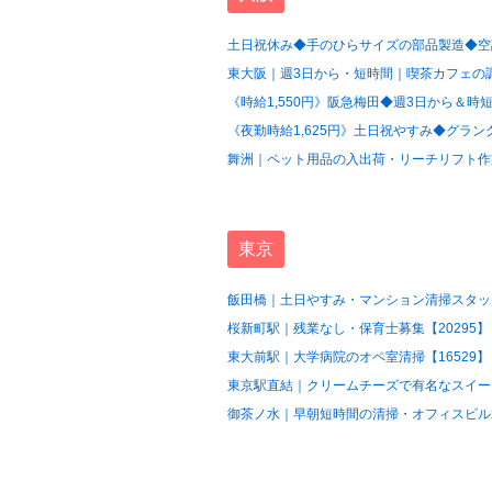
土日祝休み◆手のひらサイズの部品製造◆空調
東大阪｜週3日から・短時間｜喫茶カフェの調
《時給1,550円》阪急梅田◆週3日から＆時短
《夜勤時給1,625円》土日祝やすみ◆グラン
舞洲｜ペット用品の入出荷・リーチリフト作業
東京
飯田橋｜土日やすみ・マンション清掃スタッフ
桜新町駅｜残業なし・保育士募集【20295】
東大前駅｜大学病院のオペ室清掃【16529】
東京駅直結｜クリームチーズで有名なスイーツ
御茶ノ水｜早朝短時間の清掃・オフィスビル水