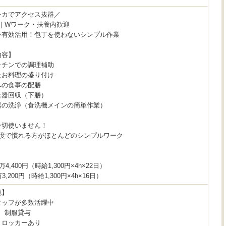
チカでアクセス抜群／
｜Wワーク・扶養内歓迎
を有効活用！包丁を使わないシンプル作業
内容】
ッチンでの調理補助
たお料理の盛り付け
への食事の配膳
食器回収（下膳）
器の洗浄（食洗機メインの簡単作業）
一切使いません！
程度で慣れる方がほとんどのシンプルワーク
＞
万4,400円（時給1,300円×4h×22日）
3,200円（時給1,300円×4h×16日）
境】
タッフが多数活躍中
、制服貸与
、ロッカーあり