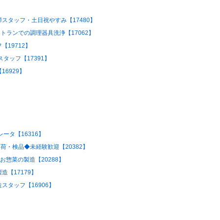
スタッフ・土日祝やすみ【17480】
トランでの調理器具洗浄【17062】
19712】
タッフ【17391】
6929】
ータ【16316】
荷・検品◆未経験歓迎【20382】
お惣菜の製造【20288】
【17179】
タッフ【16906】