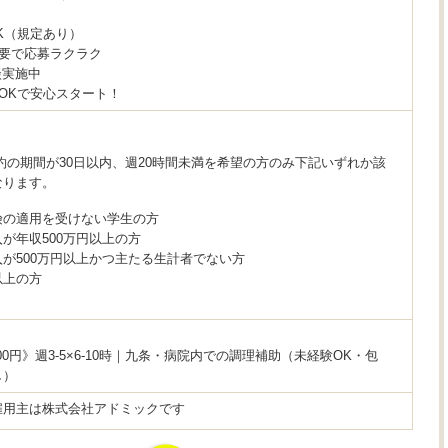
K（規定あり）
不要で応募ラクラク
談実施中
OKで安心スタート！
約の期間が30日以内、週20時間未満を希望の方のみ下記いずれか該
なります。
険の適用を受けない学生の方
が年収500万円以上の方
が500万円以上かつ主たる生計者でない方
以上の方
300円》週3-5×6-10時｜九条・病院内での調理補助（未経験OK・包
し）
雇用主は株式会社アドミックです