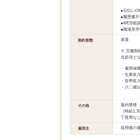
●日払いO
●履歴書
●WEB面
●職場見学
派遣
契約形態
※ 労働契
当必須と
・雇用保
・生業収入
・世帯収入
・六〇歳
屋内禁煙
その他
《時給1,
丁使用な
採用後の
雇用主