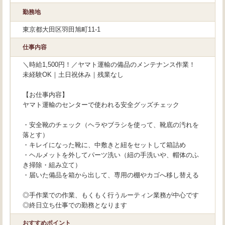
勤務地
東京都大田区羽田旭町11-1
仕事内容
＼時給1,500円！／ヤマト運輸の備品のメンテナンス作業！
未経験OK｜土日祝休み｜残業なし
【お仕事内容】
ヤマト運輸のセンターで使われる安全グッズチェック
・安全靴のチェック（ヘラやブラシを使って、靴底の汚れを
落とす）
・キレイになった靴に、中敷きと紐をセットして箱詰め
・ヘルメットを外してパーツ洗い（紐の手洗いや、帽体のふ
き掃除・組み立て）
・届いた備品を箱から出して、専用の棚やカゴへ移し替える
◎手作業での作業、もくもく行うルーティン業務が中心です
◎終日立ち仕事での勤務となります
おすすめポイント