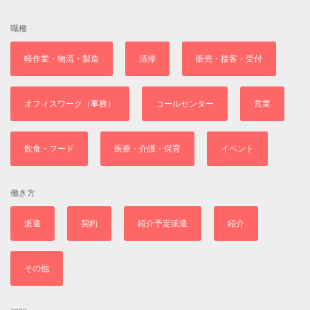
職種
軽作業・物流・製造
清掃
販売・接客・受付
オフィスワーク（事務）
コールセンター
営業
飲食・フード
医療・介護・保育
イベント
働き方
派遣
契約
紹介予定派遣
紹介
その他