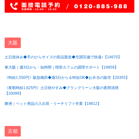
大阪
土日祝休み◆手のひらサイズの部品製造◆空調完備で快適♪【14670】
東大阪｜週3日から・短時間｜喫茶カフェの調理サポート【19959】
《時給1,550円》阪急梅田◆週3日から＆時短OK◆お弁当の販売【20355】
《夜勤時給1,625円》土日祝やすみ◆グラングリーン大阪の夜間清掃
【20099】
舞洲｜ペット用品の入出荷・リーチリフト作業【19812】
京都