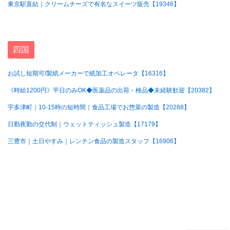
東京駅直結｜クリームチーズで有名なスイーツ販売【19346】
四国
お試し短期可/製紙メーカーで紙加工オペレータ【16316】
《時給1200円》平日のみOK◆医薬品の出荷・検品◆未経験歓迎【20382】
宇多津町｜10-15時の短時間｜食品工場でお惣菜の製造【20288】
日勤夜勤の交代制｜ウェットティッシュ製造【17179】
三豊市｜土日やすみ｜レンチン食品の製造スタッフ【16906】