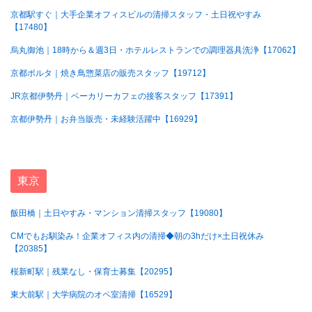
京都駅すぐ｜大手企業オフィスビルの清掃スタッフ・土日祝やすみ
【17480】
烏丸御池｜18時から＆週3日・ホテルレストランでの調理器具洗浄【17062】
京都ポルタ｜焼き鳥惣菜店の販売スタッフ【19712】
JR京都伊勢丹｜ベーカリーカフェの接客スタッフ【17391】
京都伊勢丹｜お弁当販売・未経験活躍中【16929】
東京
飯田橋｜土日やすみ・マンション清掃スタッフ【19080】
CMでもお馴染み！企業オフィス内の清掃◆朝の3hだけ×土日祝休み
【20385】
桜新町駅｜残業なし・保育士募集【20295】
東大前駅｜大学病院のオペ室清掃【16529】