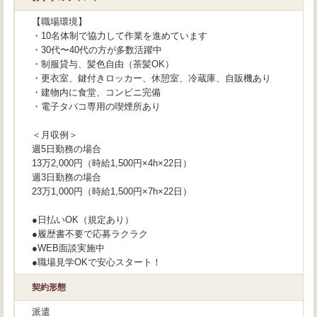
【職場環境】
・10名体制で協力して作業を進めています
・30代〜40代の方が多数活躍中
・制服貸与、髪色自由（茶髪OK）
・更衣室、鍵付きロッカー、休憩室、冷蔵庫、自販機あり
・建物内に食堂、コンビニ完備
・電子タバコ専用の喫煙所あり
＜月収例＞
週5日勤務の場合
13万2,000円（時給1,500円×4h×22日）
週3日勤務の場合
23万1,000円（時給1,500円×7h×22日）
●日払いOK（規定あり）
●履歴書不要で応募ラクラク
●WEB面談実施中
●職場見学OKで安心スタート！
契約形態
派遣