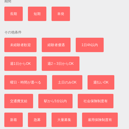
期間
長期
短期
単発
その他条件
未経験者歓迎
経験者優遇
1日4h以内
週1日からOK
週2～3日からOK
曜日・時間が選べる
土日のみOK
週払いOK
交通費支給
駅から5分以内
社会保険制度有
新着
急募
大量募集
雇用保険制度有