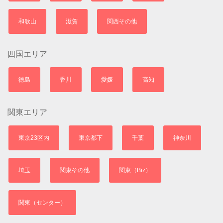
和歌山
滋賀
関西その他
四国エリア
徳島
香川
愛媛
高知
関東エリア
東京23区内
東京都下
千葉
神奈川
埼玉
関東その他
関東（Biz）
関東（センター）