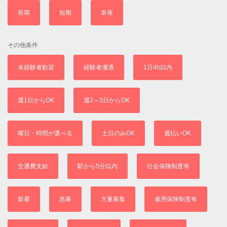
長期
短期
単発
その他条件
未経験者歓迎
経験者優遇
1日4h以内
週1日からOK
週2～3日からOK
曜日・時間が選べる
土日のみOK
週払いOK
交通費支給
駅から5分以内
社会保険制度有
新着
急募
大量募集
雇用保険制度有