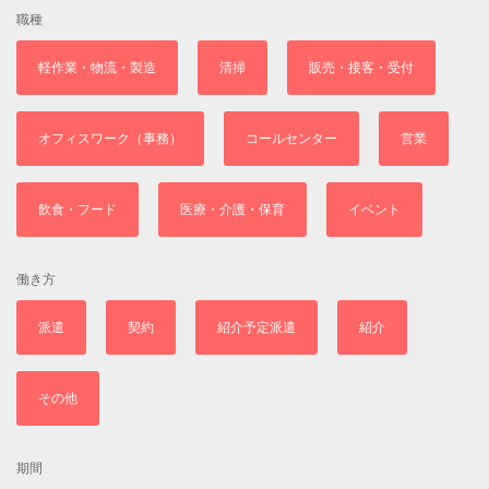
職種
軽作業・物流・製造
清掃
販売・接客・受付
オフィスワーク（事務）
コールセンター
営業
飲食・フード
医療・介護・保育
イベント
働き方
派遣
契約
紹介予定派遣
紹介
その他
期間