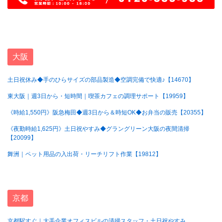
大阪
土日祝休み◆手のひらサイズの部品製造◆空調完備で快適♪【14670】
東大阪｜週3日から・短時間｜喫茶カフェの調理サポート【19959】
《時給1,550円》阪急梅田◆週3日から＆時短OK◆お弁当の販売【20355】
《夜勤時給1,625円》土日祝やすみ◆グラングリーン大阪の夜間清掃
【20099】
舞洲｜ペット用品の入出荷・リーチリフト作業【19812】
京都
京都駅すぐ｜大手企業オフィスビルの清掃スタッフ・土日祝やすみ