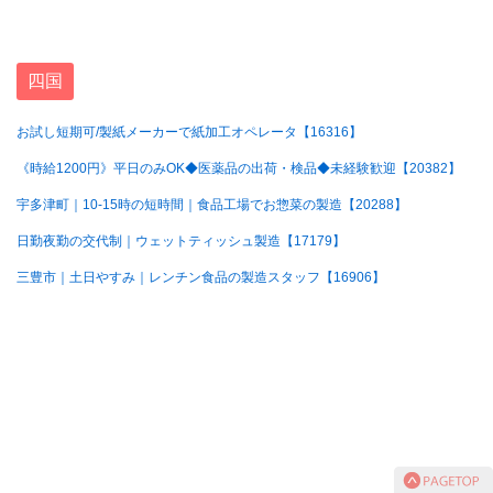
四国
お試し短期可/製紙メーカーで紙加工オペレータ【16316】
《時給1200円》平日のみOK◆医薬品の出荷・検品◆未経験歓迎【20382】
宇多津町｜10-15時の短時間｜食品工場でお惣菜の製造【20288】
日勤夜勤の交代制｜ウェットティッシュ製造【17179】
三豊市｜土日やすみ｜レンチン食品の製造スタッフ【16906】