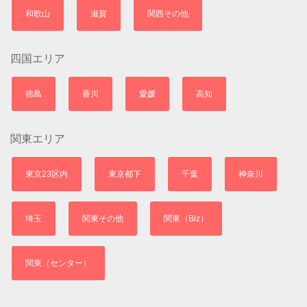
和歌山
滋賀
関西その他
四国エリア
徳島
香川
愛媛
高知
関東エリア
東京23区内
東京都下
千葉
神奈川
埼玉
関東その他
関東（Biz）
関東（センター）