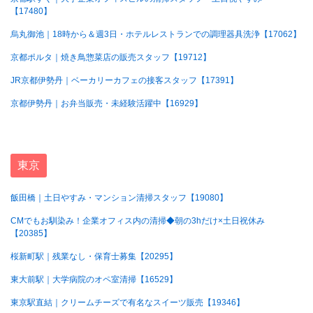
【17480】
烏丸御池｜18時から＆週3日・ホテルレストランでの調理器具洗浄【17062】
京都ポルタ｜焼き鳥惣菜店の販売スタッフ【19712】
JR京都伊勢丹｜ベーカリーカフェの接客スタッフ【17391】
京都伊勢丹｜お弁当販売・未経験活躍中【16929】
東京
飯田橋｜土日やすみ・マンション清掃スタッフ【19080】
CMでもお馴染み！企業オフィス内の清掃◆朝の3hだけ×土日祝休み
【20385】
桜新町駅｜残業なし・保育士募集【20295】
東大前駅｜大学病院のオペ室清掃【16529】
東京駅直結｜クリームチーズで有名なスイーツ販売【19346】