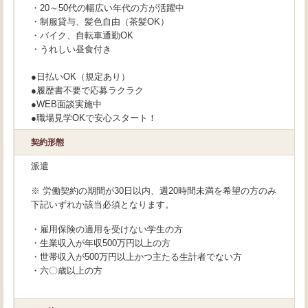
・20～50代の幅広い年代の方が活躍中
・制服貸与、髪色自由（茶髪OK）
・バイク、自転車通勤OK
・うれしい昼食付き
●日払いOK（規定あり）
●履歴書不要で応募ラクラク
●WEB面談実施中
●職場見学OKで安心スタート！
契約形態
派遣
※ 労働契約の期間が30日以内、週20時間未満を希望の方のみ
下記いずれか該当必須となります。
・雇用保険の適用を受けない学生の方
・生業収入が年収500万円以上の方
・世帯収入が500万円以上かつ主たる生計者でない方
・六〇歳以上の方