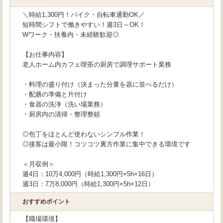
＼時給1,300円！バイク・自転車通勤OK／
短時間シフトで働きやすい！週3日～OK！
Wワーク・扶養内・未経験歓迎◎
【お仕事内容】
老人ホーム内カフェ喫茶の厨房で調理サポート業務
・料理の盛り付け（決まった分量を器に並べるだけ）
・配膳の準備と片付け
・食器の洗浄（洗い場業務）
・厨房内の清掃・整理整頓
◎包丁をほとんど使わないシンプル作業！
◎接客は最小限！コツコツ裏方作業に集中できる環境です
＜月収例＞
週4日：10万4,000円（時給1,300円×5h×16日）
週3日：7万8,000円（時給1,300円×5h×12日）
おすすめポイント
【職場環境】