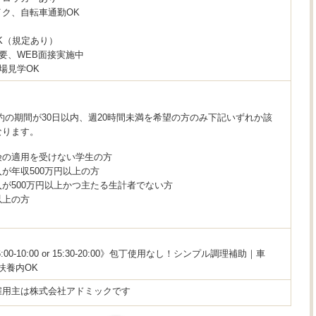
ク、自転車通勤OK
K（規定あり）
要、WEB面接実施中
場見学OK
約の期間が30日以内、週20時間未満を希望の方のみ下記いずれか該
なります。
険の適用を受けない学生の方
が年収500万円以上の方
が500万円以上かつ主たる生計者でない方
以上の方
6:00-10:00 or 15:30-20:00》包丁使用なし！シンプル調理補助｜車
扶養内OK
雇用主は株式会社アドミックです