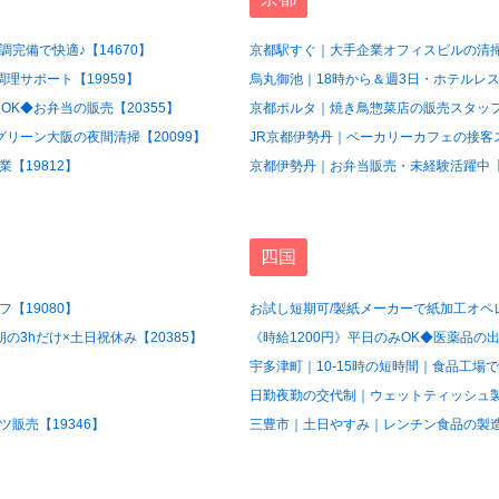
完備で快適♪【14670】
京都駅すぐ｜大手企業オフィスビルの清掃
理サポート【19959】
烏丸御池｜18時から＆週3日・ホテルレス
OK◆お弁当の販売【20355】
京都ポルタ｜焼き鳥惣菜店の販売スタッフ【
グリーン大阪の夜間清掃【20099】
JR京都伊勢丹｜ベーカリーカフェの接客ス
【19812】
京都伊勢丹｜お弁当販売・未経験活躍中【1
四国
【19080】
お試し短期可/製紙メーカーで紙加工オペレ
3hだけ×土日祝休み【20385】
《時給1200円》平日のみOK◆医薬品の出
宇多津町｜10-15時の短時間｜食品工場で
日勤夜勤の交代制｜ウェットティッシュ製造
販売【19346】
三豊市｜土日やすみ｜レンチン食品の製造ス