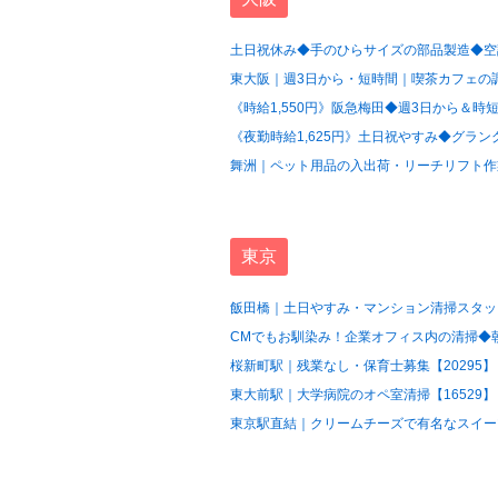
土日祝休み◆手のひらサイズの部品製造◆空調
東大阪｜週3日から・短時間｜喫茶カフェの調
《時給1,550円》阪急梅田◆週3日から＆時短
《夜勤時給1,625円》土日祝やすみ◆グラン
舞洲｜ペット用品の入出荷・リーチリフト作業
東京
飯田橋｜土日やすみ・マンション清掃スタッフ
CMでもお馴染み！企業オフィス内の清掃◆朝の
桜新町駅｜残業なし・保育士募集【20295】
東大前駅｜大学病院のオペ室清掃【16529】
東京駅直結｜クリームチーズで有名なスイーツ