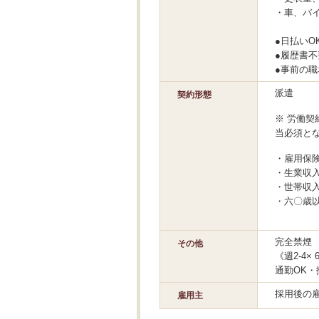
・車、バイ
●日払いO
●履歴書不
●事前の職
派遣
契約形態
※ 労働契
当必須と
・雇用保
・生業収入
・世帯収入
・六〇歳
完全禁煙
その他
《週2-4× 
通勤OK・
採用後の
雇用主