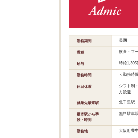
長期
勤務期間
飲食・フ
職種
時給1,3
給与
＜勤務時間の
勤務時間
シフト制
休日休暇
方歓迎
北千里駅
就業先最寄駅
無料駐車場
最寄駅から手
段・時間
大阪府豊
勤務地