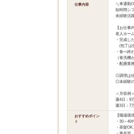
＼車通勤O
仕事内容
短時間シ
未経験活
【お仕事
老人ホー
・完成し
(包丁は
・食べ終
（食洗機が
・配膳業
◎調理は
◎未経験
＜月収例
週4日：9万3
週3日：7万
【職場環
おすすめポイン
・30～4
ト
・茶髪OK
・更衣室