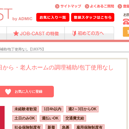
助/包丁使用なし【18375】
日から・老人ホームの調理補助/包丁使用なし
お気に入りに登録
未経験者歓迎
1日4h以内
週2～3日からOK
土日のみOK
週払いOK
交通費支給
社会保険制度有
新着
急募
雇用保険制度有