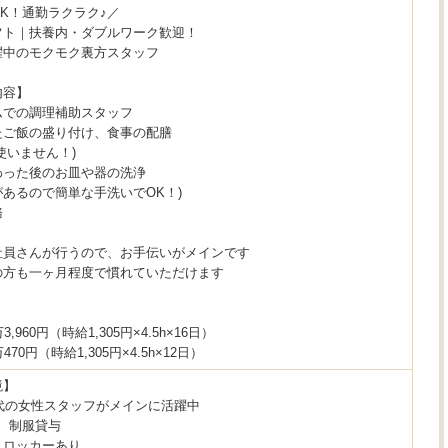
K！通勤ラクラク♪／
フト｜扶養内・ダブルワーク歓迎！
躍中のモクモク裏方スタッフ
内容】
ムでの調理補助スタッフ
たご飯の盛り付け、食事の配膳
使いません！)
わった後のお皿や器の洗浄
あるので簡単な手洗いでOK！)
務
社員さんが行うので、お手伝いがメインです
の方も一ヶ月程度で慣れていただけます
＞
,960円（時給1,305円×4.5h×16日）
470円（時給1,305円×4.5h×12日）
境】
0代の女性スタッフがメインに活躍中
、制服貸与
、ロッカーあり