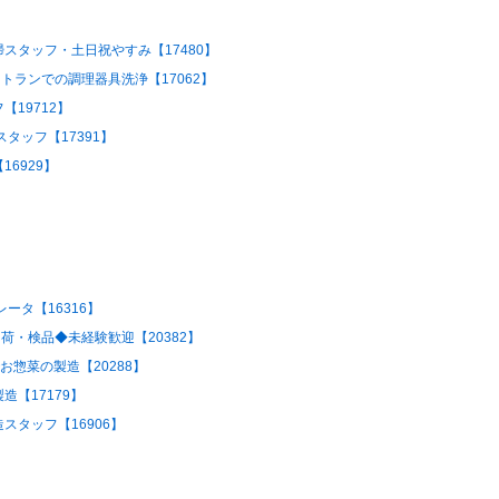
スタッフ・土日祝やすみ【17480】
トランでの調理器具洗浄【17062】
19712】
タッフ【17391】
6929】
ータ【16316】
荷・検品◆未経験歓迎【20382】
お惣菜の製造【20288】
【17179】
タッフ【16906】