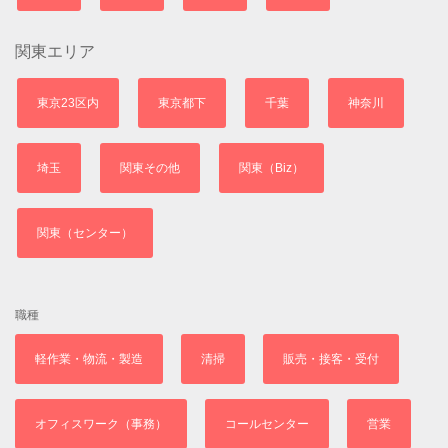
関東エリア
東京23区内
東京都下
千葉
神奈川
埼玉
関東その他
関東（Biz）
関東（センター）
職種
軽作業・物流・製造
清掃
販売・接客・受付
オフィスワーク（事務）
コールセンター
営業