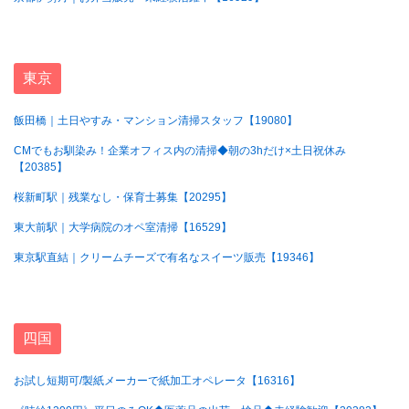
東京
飯田橋｜土日やすみ・マンション清掃スタッフ【19080】
CMでもお馴染み！企業オフィス内の清掃◆朝の3hだけ×土日祝休み
【20385】
桜新町駅｜残業なし・保育士募集【20295】
東大前駅｜大学病院のオペ室清掃【16529】
東京駅直結｜クリームチーズで有名なスイーツ販売【19346】
四国
お試し短期可/製紙メーカーで紙加工オペレータ【16316】