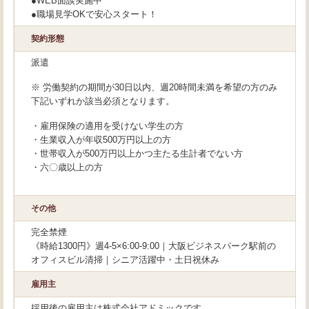
●WEB面談実施中
●職場見学OKで安心スタート！
契約形態
派遣
※ 労働契約の期間が30日以内、週20時間未満を希望の方のみ
下記いずれか該当必須となります。
・雇用保険の適用を受けない学生の方
・生業収入が年収500万円以上の方
・世帯収入が500万円以上かつ主たる生計者でない方
・六〇歳以上の方
その他
完全禁煙
《時給1300円》週4-5×6:00-9:00｜大阪ビジネスパーク駅前の
オフィスビル清掃｜シニア活躍中・土日祝休み
雇用主
採用後の雇用主は株式会社アドミックです