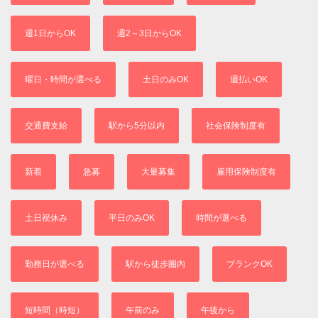
週1日からOK
週2～3日からOK
曜日・時間が選べる
土日のみOK
週払いOK
交通費支給
駅から5分以内
社会保険制度有
新着
急募
大量募集
雇用保険制度有
土日祝休み
平日のみOK
時間が選べる
勤務日が選べる
駅から徒歩圏内
ブランクOK
短時間（時短）
午前のみ
午後から