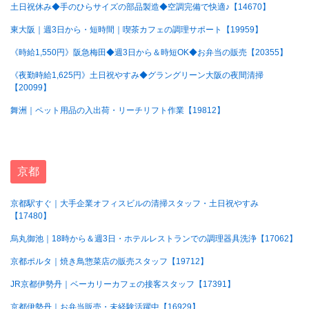
土日祝休み◆手のひらサイズの部品製造◆空調完備で快適♪【14670】
東大阪｜週3日から・短時間｜喫茶カフェの調理サポート【19959】
《時給1,550円》阪急梅田◆週3日から＆時短OK◆お弁当の販売【20355】
《夜勤時給1,625円》土日祝やすみ◆グラングリーン大阪の夜間清掃
【20099】
舞洲｜ペット用品の入出荷・リーチリフト作業【19812】
京都
京都駅すぐ｜大手企業オフィスビルの清掃スタッフ・土日祝やすみ
【17480】
烏丸御池｜18時から＆週3日・ホテルレストランでの調理器具洗浄【17062】
京都ポルタ｜焼き鳥惣菜店の販売スタッフ【19712】
JR京都伊勢丹｜ベーカリーカフェの接客スタッフ【17391】
京都伊勢丹｜お弁当販売・未経験活躍中【16929】