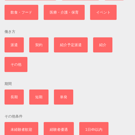
飲食・フード
医療・介護・保育
イベント
働き方
派遣
契約
紹介予定派遣
紹介
その他
期間
長期
短期
単発
その他条件
未経験者歓迎
経験者優遇
1日4h以内