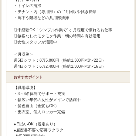
・トイレの清掃
・テナント内（専用部）のゴミ回収や拭き掃除
・廊下や階段などの共用部清掃
◎未経験OK！シンプル作業で1ヶ月程度で慣れるお仕事
◎接客なしのモクモク作業！朝の時間を有効活用
◎女性スタッフが活躍中
＜月収例＞
週5日シフト：8万5,800円（時給1,300円×3h×22日）
週4日シフト：6万2,400円（時給1,300円×3h×16日）
おすすめポイント
【職場環境】
・3～4名体制でサポート充実
・幅広い年代の女性がメインで活躍中
・髪色自由（金髪もOK）
・更衣室、個人ロッカー完備
●日払いOK（規定あり）
●履歴書不要で応募ラクラク