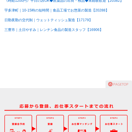
《時給1200円》平日のみOK◆医薬品の出荷・検品◆未経験歓迎【20382】
宇多津町｜10-15時の短時間｜食品工場でお惣菜の製造【20288】
日勤夜勤の交代制｜ウェットティッシュ製造【17179】
三豊市｜土日やすみ｜レンチン食品の製造スタッフ【16906】