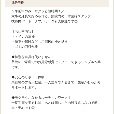
仕事内容
＼午前中のみ！サクッと短時間！／
家事の延長で始められる、病院内の日常清掃スタッフ
扶養内パート・ダブルワークも大歓迎です◎
【お仕事内容】
・トイレの清掃
・廊下や階段など共用部床の掃き拭き
・ゴミの回収作業
◆特別な道具は使いません！
普段のご家庭でのお掃除感覚でスタートできるシンプル作業
です。
◆安心のサポート体制！
未経験の方も大歓迎。一人立ちできるまで、先輩がしっかり
サポートします。
◆モクモクこなせるルーティンワーク！
一度手順を覚えれば、あとは同じことの繰り返しなので簡
単・安心です◎