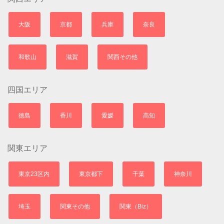
大阪
京都
兵庫
奈良
和歌山
滋賀
関西その他
四国エリア
徳島
香川
愛媛
高知
関東エリア
東京23区内
東京都下
千葉
神奈川
埼玉
関東その他
関東（Biz）