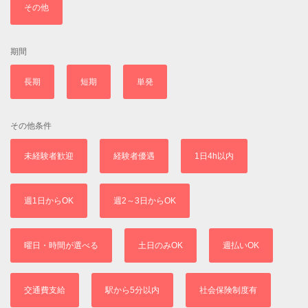
その他
期間
長期
短期
単発
その他条件
未経験者歓迎
経験者優遇
1日4h以内
週1日からOK
週2～3日からOK
曜日・時間が選べる
土日のみOK
週払いOK
交通費支給
駅から5分以内
社会保険制度有