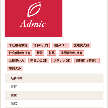
未経験者歓迎
1日4h以内
週払いOK
交通費支給
社会保険制度有
新着
急募
雇用保険制度有
土日祝休み
平日のみOK
ブランクOK
短時間（時短）
午前のみ
勤務期間
長期
職種
清掃