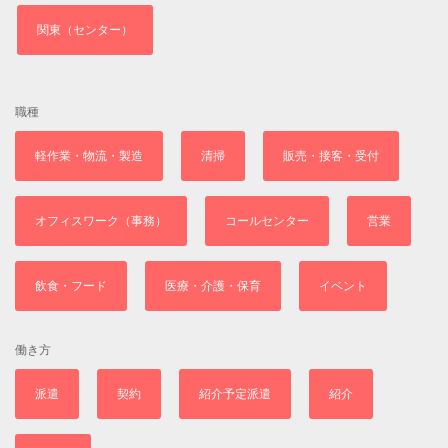
関東（センター）
職種
軽作業・物流・製造
清掃
販売・接客・受付
オフィスワーク（事務）
コールセンター
営業
飲食・フード
医療・介護・保育
イベント
働き方
派遣
契約
紹介予定派遣
紹介