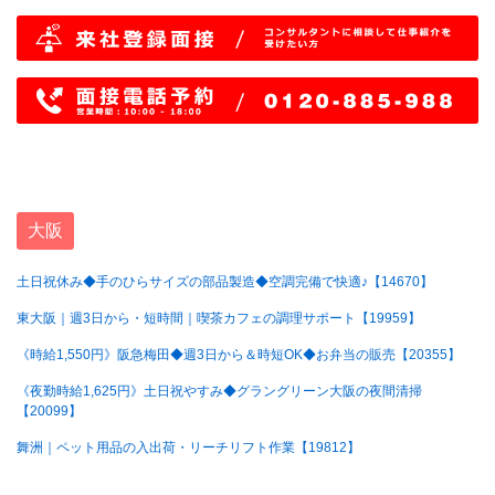
大阪
土日祝休み◆手のひらサイズの部品製造◆空調完備で快適♪【14670】
東大阪｜週3日から・短時間｜喫茶カフェの調理サポート【19959】
《時給1,550円》阪急梅田◆週3日から＆時短OK◆お弁当の販売【20355】
《夜勤時給1,625円》土日祝やすみ◆グラングリーン大阪の夜間清掃
【20099】
舞洲｜ペット用品の入出荷・リーチリフト作業【19812】