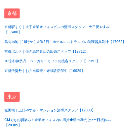
京都
京都駅すぐ｜大手企業オフィスビルの清掃スタッフ・土日祝やすみ
【17480】
烏丸御池｜18時から＆週3日・ホテルレストランでの調理器具洗浄【17062】
京都ポルタ｜焼き鳥惣菜店の販売スタッフ【19712】
JR京都伊勢丹｜ベーカリーカフェの接客スタッフ【17391】
京都伊勢丹｜お弁当販売・未経験活躍中【16929】
東京
飯田橋｜土日やすみ・マンション清掃スタッフ【19080】
CMでもお馴染み！企業オフィス内の清掃◆朝の3hだけ×土日祝休み
【20385】