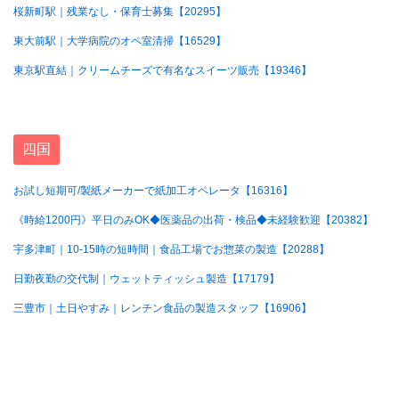
桜新町駅｜残業なし・保育士募集【20295】
東大前駅｜大学病院のオペ室清掃【16529】
東京駅直結｜クリームチーズで有名なスイーツ販売【19346】
四国
お試し短期可/製紙メーカーで紙加工オペレータ【16316】
《時給1200円》平日のみOK◆医薬品の出荷・検品◆未経験歓迎【20382】
宇多津町｜10-15時の短時間｜食品工場でお惣菜の製造【20288】
日勤夜勤の交代制｜ウェットティッシュ製造【17179】
三豊市｜土日やすみ｜レンチン食品の製造スタッフ【16906】