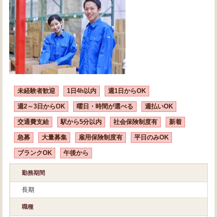
未経験者歓迎
1日4h以内
週1日からOK
週2～3日からOK
曜日・時間が選べる
週払いOK
交通費支給
駅から5分以内
社会保険制度有
新着
急募
大量募集
雇用保険制度有
平日のみOK
ブランクOK
午後から
勤務期間
長期
職種