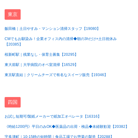
東京
飯田橋｜土日やすみ・マンション清掃スタッフ【19080】
CMでもお馴染み！企業オフィス内の清掃◆朝の3hだけ×土日祝休み
【20385】
桜新町駅｜残業なし・保育士募集【20295】
東大前駅｜大学病院のオペ室清掃【16529】
東京駅直結｜クリームチーズで有名なスイーツ販売【19346】
四国
お試し短期可/製紙メーカーで紙加工オペレータ【16316】
《時給1200円》平日のみOK◆医薬品の出荷・検品◆未経験歓迎【20382】
宇多津町｜10-15時の短時間｜食品工場でお惣菜の製造【20288】