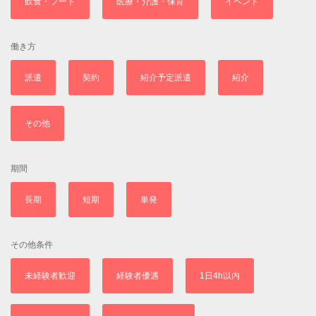
飲食・フード
医療・介護・保育
イベント
働き方
派遣
契約
紹介予定派遣
紹介
その他
期間
長期
短期
単発
その他条件
未経験者歓迎
経験者優遇
1日4h以内