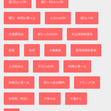
週1日からOK
週2～3日からOK
曜日・時間が選べる
土日のみOK
週払いOK
交通費支給
駅から5分以内
社会保険制度有
新着
急募
大量募集
雇用保険制度有
土日祝休み
平日のみOK
時間が選べる
勤務日が選べる
駅から徒歩圏内
ブランクOK
短時間（時短）
午前のみ
午後から