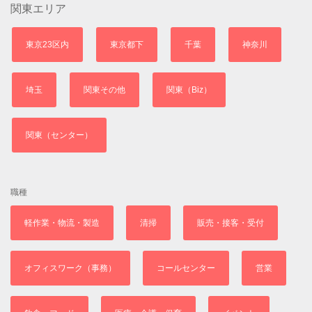
関東エリア
東京23区内
東京都下
千葉
神奈川
埼玉
関東その他
関東（Biz）
関東（センター）
職種
軽作業・物流・製造
清掃
販売・接客・受付
オフィスワーク（事務）
コールセンター
営業