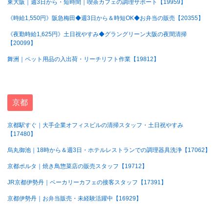
東大阪｜週3日から・短時間｜喫茶カフェの調理サポート【19959】
《時給1,550円》阪急梅田◆週3日から＆時短OK◆お弁当の販売【20355】
《夜勤時給1,625円》土日祝やすみ◆グラングリーン大阪の夜間清掃
【20099】
舞洲｜ペット用品の入出荷・リーチリフト作業【19812】
京都
京都駅すぐ｜大手企業オフィスビルの清掃スタッフ・土日祝やすみ
【17480】
烏丸御池｜18時から＆週3日・ホテルレストランでの調理器具洗浄【17062】
京都ポルタ｜焼き鳥惣菜店の販売スタッフ【19712】
JR京都伊勢丹｜ベーカリーカフェの接客スタッフ【17391】
京都伊勢丹｜お弁当販売・未経験活躍中【16929】