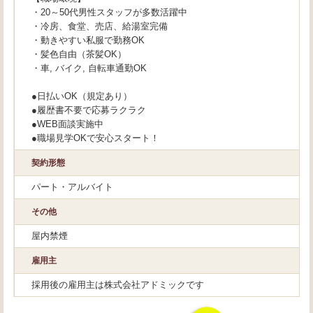
・20～50代男性スタッフが多数活躍中
・冷房、食堂、売店、給湯室完備
・動きやすい私服で勤務OK
・髪色自由（茶髪OK）
・車, バイク, 自転車通勤OK
●日払いOK（規定あり）
●履歴書不要で応募ラクラク
●WEB面談実施中
●職場見学OKで安心スタート！
契約形態
パート・アルバイト
その他
屋内禁煙
雇用主
採用後の雇用主は株式会社アドミックです