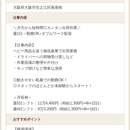
大阪府大阪市住之江区南港南
仕事内容
＼夕方から短時間◎カンタン出荷作業／
週1日～勤務OK♪ダブルワーク歓迎
【仕事内容】
ベビー用品を扱う物流倉庫で出荷業務
・ドライバーへの荷物受け渡しなど
・作業現場の整理や片付け
・モップ掛けなど簡単な清掃
◎動きやすい私服での勤務OK！
◎スタッフのほとんどが未経験からスタート！
＜月収例＞
週5日シフト：11万4,400円（時給1,300円×4h×22日）
週4日シフト：8万3,200円（時給1,300円×4h×16日）
おすすめポイント
【職場環境】