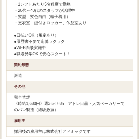
・1シフトあたり5名程度で勤務
・20代～40代のスタッフが活躍中
・髪型、髪色自由（帽子着用）
・更衣室、鍵付きロッカー、休憩室あり
●日払いOK（規定あり）
●履歴書不要で応募ラクラク
●WEB面談実施中
●職場見学OKで安心スタート！
契約形態
派遣
その他
完全禁煙
《時給1,680円》週3-5×7-8h｜アトレ目黒・人気ベーカリーで
のパン製造（経験必須）
雇用主
採用後の雇用主は株式会社アドミックです