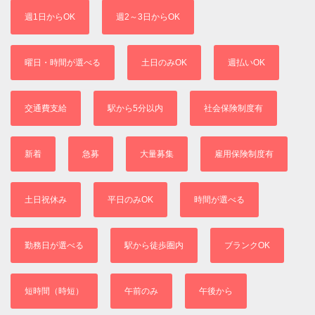
週1日からOK
週2～3日からOK
曜日・時間が選べる
土日のみOK
週払いOK
交通費支給
駅から5分以内
社会保険制度有
新着
急募
大量募集
雇用保険制度有
土日祝休み
平日のみOK
時間が選べる
勤務日が選べる
駅から徒歩圏内
ブランクOK
短時間（時短）
午前のみ
午後から