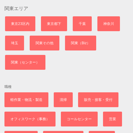
関東エリア
東京23区内
東京都下
千葉
神奈川
埼玉
関東その他
関東（Biz）
関東（センター）
職種
軽作業・物流・製造
清掃
販売・接客・受付
オフィスワーク（事務）
コールセンター
営業