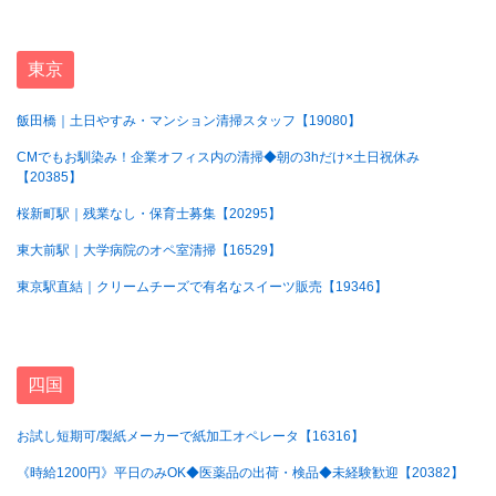
東京
飯田橋｜土日やすみ・マンション清掃スタッフ【19080】
CMでもお馴染み！企業オフィス内の清掃◆朝の3hだけ×土日祝休み
【20385】
桜新町駅｜残業なし・保育士募集【20295】
東大前駅｜大学病院のオペ室清掃【16529】
東京駅直結｜クリームチーズで有名なスイーツ販売【19346】
四国
お試し短期可/製紙メーカーで紙加工オペレータ【16316】
《時給1200円》平日のみOK◆医薬品の出荷・検品◆未経験歓迎【20382】