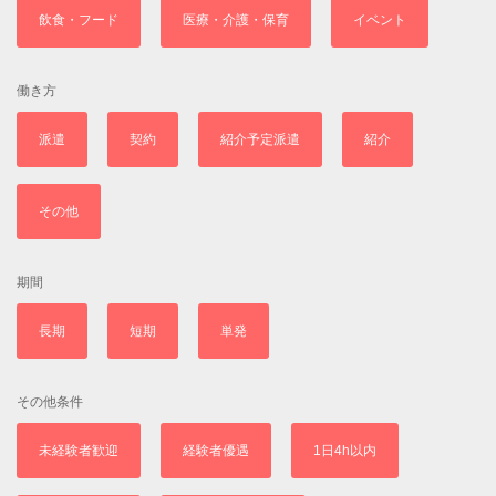
飲食・フード
医療・介護・保育
イベント
働き方
派遣
契約
紹介予定派遣
紹介
その他
期間
長期
短期
単発
その他条件
未経験者歓迎
経験者優遇
1日4h以内