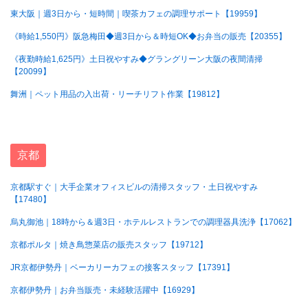
東大阪｜週3日から・短時間｜喫茶カフェの調理サポート【19959】
《時給1,550円》阪急梅田◆週3日から＆時短OK◆お弁当の販売【20355】
《夜勤時給1,625円》土日祝やすみ◆グラングリーン大阪の夜間清掃
【20099】
舞洲｜ペット用品の入出荷・リーチリフト作業【19812】
京都
京都駅すぐ｜大手企業オフィスビルの清掃スタッフ・土日祝やすみ
【17480】
烏丸御池｜18時から＆週3日・ホテルレストランでの調理器具洗浄【17062】
京都ポルタ｜焼き鳥惣菜店の販売スタッフ【19712】
JR京都伊勢丹｜ベーカリーカフェの接客スタッフ【17391】
京都伊勢丹｜お弁当販売・未経験活躍中【16929】