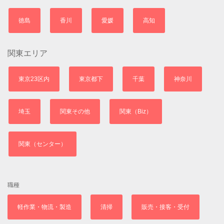
徳島
香川
愛媛
高知
関東エリア
東京23区内
東京都下
千葉
神奈川
埼玉
関東その他
関東（Biz）
関東（センター）
職種
軽作業・物流・製造
清掃
販売・接客・受付