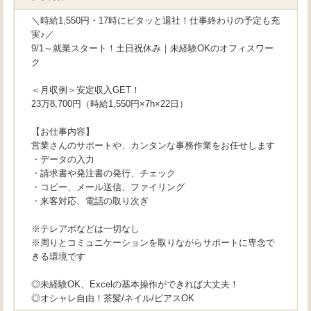
＼時給1,550円・17時にピタッと退社！仕事終わりの予定も充
実♪／
9/1～就業スタート！土日祝休み｜未経験OKのオフィスワー
ク
＜月収例＞安定収入GET！
23万8,700円（時給1,550円×7h×22日）
【お仕事内容】
営業さんのサポートや、カンタンな事務作業をお任せします
・データの入力
・請求書や発注書の発行、チェック
・コピー、メール送信、ファイリング
・来客対応、電話の取り次ぎ
※テレアポなどは一切なし
※周りとコミュニケーションを取りながらサポートに専念で
きる環境です
◎未経験OK、Excelの基本操作ができれば大丈夫！
◎オシャレ自由！茶髪/ネイル/ピアスOK