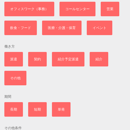
オフィスワーク（事務）
コールセンター
営業
飲食・フード
医療・介護・保育
イベント
働き方
派遣
契約
紹介予定派遣
紹介
その他
期間
長期
短期
単発
その他条件