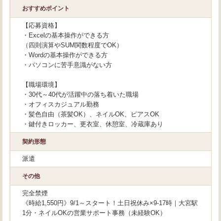
おすすめポイント
【応募資格】
・Excelの基本操作ができる方
（四則演算やSUM関数程度でOK）
・Wordの基本操作ができる方
・パソコンに苦手意識がない方
【職場環境】
・30代～40代が活躍中の落ち着いた職場
・オフィスカジュアル勤務
・髪色自由（茶髪OK）、ネイルOK、ピアスOK
・鍵付きロッカー、更衣室、休憩室、冷蔵庫あり
契約形態
派遣
その他
完全禁煙
《時給1,550円》9/1～スタート！土日祝休み×9-17時｜大宮駅
1分・ネイルOKの営業サポート事務（未経験OK）