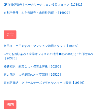
JR京都伊勢丹｜ベーカリーカフェの接客スタッフ【17391】
京都伊勢丹｜お弁当販売・未経験活躍中【16929】
東京
飯田橋｜土日やすみ・マンション清掃スタッフ【19080】
CMでもお馴染み！企業オフィス内の清掃◆朝の3hだけ×土日祝休み
【20385】
桜新町駅｜残業なし・保育士募集【20295】
東大前駅｜大学病院のオペ室清掃【16529】
東京駅直結｜クリームチーズで有名なスイーツ販売【19346】
四国