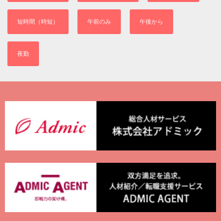
短時間（時短）
午前のみ
午後から
夜勤