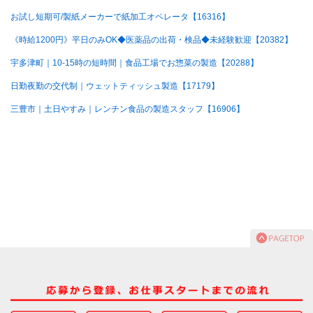
お試し短期可/製紙メーカーで紙加工オペレータ【16316】
《時給1200円》平日のみOK◆医薬品の出荷・検品◆未経験歓迎【20382】
宇多津町｜10-15時の短時間｜食品工場でお惣菜の製造【20288】
日勤夜勤の交代制｜ウェットティッシュ製造【17179】
三豊市｜土日やすみ｜レンチン食品の製造スタッフ【16906】