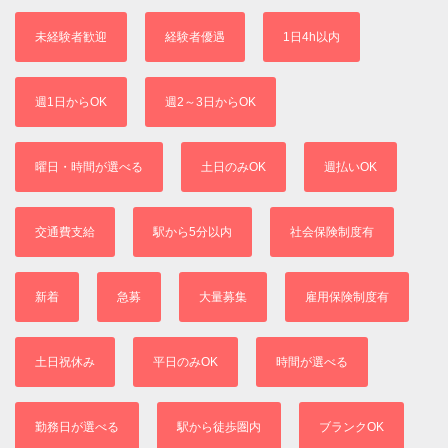
未経験者歓迎
経験者優遇
1日4h以内
週1日からOK
週2～3日からOK
曜日・時間が選べる
土日のみOK
週払いOK
交通費支給
駅から5分以内
社会保険制度有
新着
急募
大量募集
雇用保険制度有
土日祝休み
平日のみOK
時間が選べる
勤務日が選べる
駅から徒歩圏内
ブランクOK