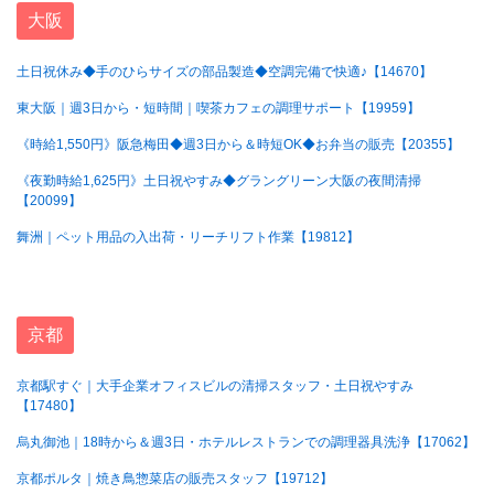
大阪
土日祝休み◆手のひらサイズの部品製造◆空調完備で快適♪【14670】
東大阪｜週3日から・短時間｜喫茶カフェの調理サポート【19959】
《時給1,550円》阪急梅田◆週3日から＆時短OK◆お弁当の販売【20355】
《夜勤時給1,625円》土日祝やすみ◆グラングリーン大阪の夜間清掃
【20099】
舞洲｜ペット用品の入出荷・リーチリフト作業【19812】
京都
京都駅すぐ｜大手企業オフィスビルの清掃スタッフ・土日祝やすみ
【17480】
烏丸御池｜18時から＆週3日・ホテルレストランでの調理器具洗浄【17062】
京都ポルタ｜焼き鳥惣菜店の販売スタッフ【19712】