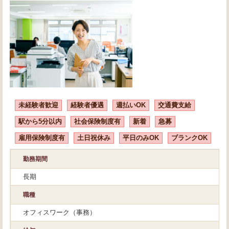
未経験者歓迎
経験者優遇
週払いOK
交通費支給
駅から5分以内
社会保険制度有
新着
急募
雇用保険制度有
土日祝休み
平日のみOK
ブランクOK
勤務期間
長期
職種
オフィスワーク（事務）