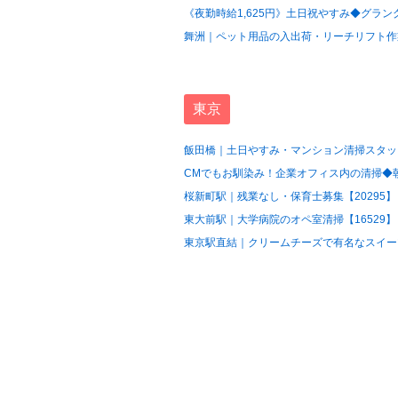
《夜勤時給1,625円》土日祝やすみ◆グラン
舞洲｜ペット用品の入出荷・リーチリフト作業
東京
飯田橋｜土日やすみ・マンション清掃スタッフ
CMでもお馴染み！企業オフィス内の清掃◆朝の
桜新町駅｜残業なし・保育士募集【20295】
東大前駅｜大学病院のオペ室清掃【16529】
東京駅直結｜クリームチーズで有名なスイーツ