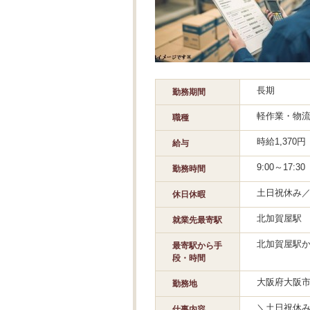
長期
勤務期間
軽作業・物
職種
時給1,370
給与
9:00～17:
勤務時間
土日祝休み／
休日休暇
北加賀屋駅
就業先最寄駅
北加賀屋駅か
最寄駅から手
段・時間
大阪府大阪
勤務地
＼土日祝休み
仕事内容