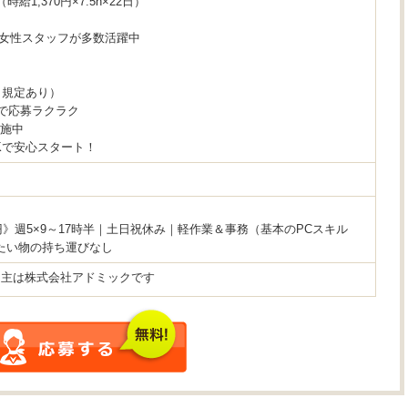
（時給1,370円×7.5h×22日）
代の女性スタッフが多数活躍中
（規定あり）
で応募ラクラク
実施中
Kで安心スタート！
0円》週5×9～17時半｜土日祝休み｜軽作業＆事務（基本のPCスキル
たい物の持ち運びなし
用主は株式会社アドミックです