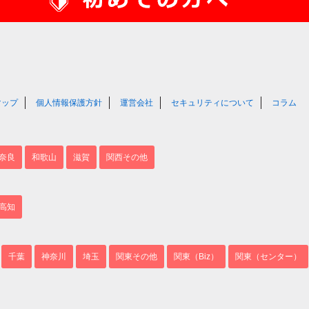
マップ
個人情報保護方針
運営会社
セキュリティについて
コラム
奈良
和歌山
滋賀
関西その他
高知
千葉
神奈川
埼玉
関東その他
関東（Biz）
関東（センター）