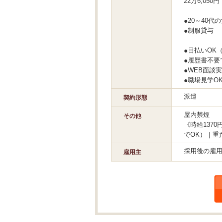
22万6,050円
●20～40
●制服貸与
●日払いOK
●履歴書不要
●WEB面談
●職場見学O
派遣
契約形態
屋内禁煙
その他
《時給137
でOK）｜重
採用後の雇
雇用主