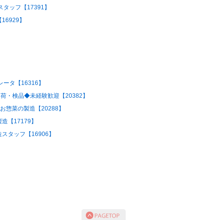
タッフ【17391】
6929】
ータ【16316】
荷・検品◆未経験歓迎【20382】
お惣菜の製造【20288】
【17179】
タッフ【16906】