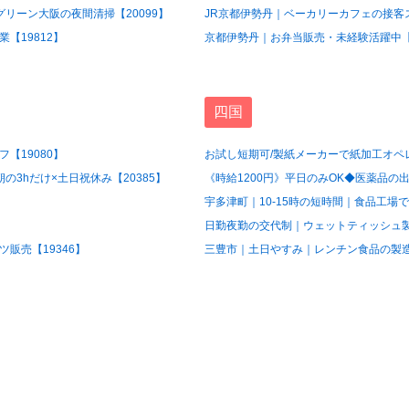
グリーン大阪の夜間清掃【20099】
JR京都伊勢丹｜ベーカリーカフェの接客ス
【19812】
京都伊勢丹｜お弁当販売・未経験活躍中【1
四国
【19080】
お試し短期可/製紙メーカーで紙加工オペレ
3hだけ×土日祝休み【20385】
《時給1200円》平日のみOK◆医薬品の出
宇多津町｜10-15時の短時間｜食品工場で
日勤夜勤の交代制｜ウェットティッシュ製造
販売【19346】
三豊市｜土日やすみ｜レンチン食品の製造ス