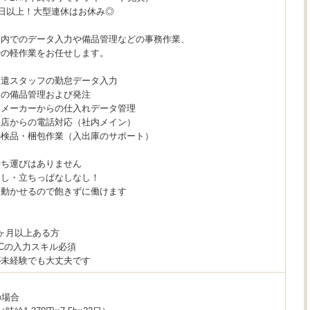
0日以上！大型連休はお休み◎
ー内でのデータ入力や備品管理などの事務作業、
での軽作業をお任せします。
派遣スタッフの勤怠データ入力
内の備品管理および発注
品メーカーからの仕入れデータ管理
支店からの電話対応（社内メイン）
の検品・梱包作業（入出庫のサポート）
持ち運びはありません
なし・立ちっぱなしなし！
動かせるので飽きずに働けます
＞
ヶ月以上ある方
Cの入力スキル必須
が未経験でも大丈夫です
の場合