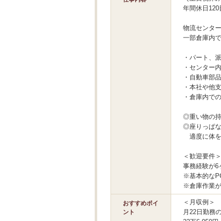
年間休日12
物流センタ
一部倉庫内
・パート、
・センター
・自動車部
・本社や他
・倉庫内で
◎重い物の
◎座りっぱ
適度に体を
＜歓迎要件
事務経験が6
※基本的なP
※倉庫作業
＜月収例＞
おすすめポイ
月22日勤務
ント