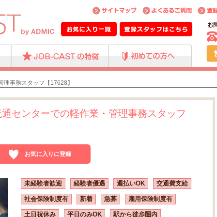
理事務スタッフ【17628】
流通センターでの軽作業・管理事務スタッフ
お気に入りに登録
未経験者歓迎
経験者優遇
週払いOK
交通費支給
社会保険制度有
新着
急募
雇用保険制度有
土日祝休み
平日のみOK
駅から徒歩圏内