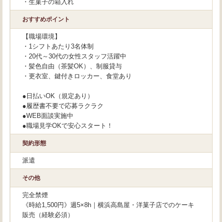
・生菓子の箱入れ
おすすめポイント
【職場環境】
・1シフトあたり3名体制
・20代～30代の女性スタッフ活躍中
・髪色自由（茶髪OK）、制服貸与
・更衣室、鍵付きロッカー、食堂あり
●日払いOK（規定あり）
●履歴書不要で応募ラクラク
●WEB面談実施中
●職場見学OKで安心スタート！
契約形態
派遣
その他
完全禁煙
《時給1,500円》週5×8h｜横浜高島屋・洋菓子店でのケーキ
販売（経験必須）