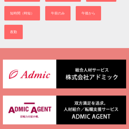
短時間（時短）
午前のみ
午後から
夜勤