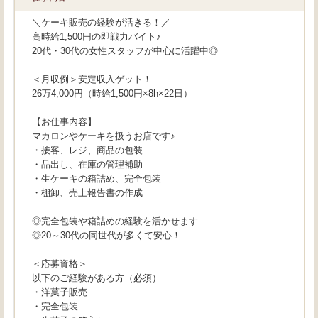
＼ケーキ販売の経験が活きる！／
高時給1,500円の即戦力バイト♪
20代・30代の女性スタッフが中心に活躍中◎
＜月収例＞安定収入ゲット！
26万4,000円（時給1,500円×8h×22日）
【お仕事内容】
マカロンやケーキを扱うお店です♪
・接客、レジ、商品の包装
・品出し、在庫の管理補助
・生ケーキの箱詰め、完全包装
・棚卸、売上報告書の作成
◎完全包装や箱詰めの経験を活かせます
◎20～30代の同世代が多くて安心！
＜応募資格＞
以下のご経験がある方（必須）
・洋菓子販売
・完全包装