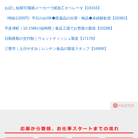
お試し短期可/製紙メーカーで紙加工オペレータ【16316】
《時給1200円》平日のみOK◆医薬品の出荷・検品◆未経験歓迎【20382】
宇多津町｜10-15時の短時間｜食品工場でお惣菜の製造【20288】
日勤夜勤の交代制｜ウェットティッシュ製造【17179】
三豊市｜土日やすみ｜レンチン食品の製造スタッフ【16906】