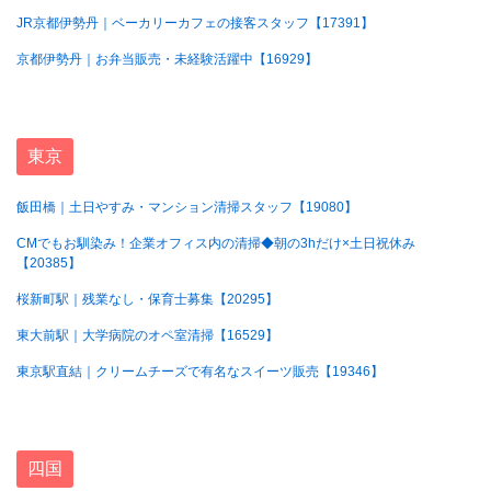
JR京都伊勢丹｜ベーカリーカフェの接客スタッフ【17391】
京都伊勢丹｜お弁当販売・未経験活躍中【16929】
東京
飯田橋｜土日やすみ・マンション清掃スタッフ【19080】
CMでもお馴染み！企業オフィス内の清掃◆朝の3hだけ×土日祝休み
【20385】
桜新町駅｜残業なし・保育士募集【20295】
東大前駅｜大学病院のオペ室清掃【16529】
東京駅直結｜クリームチーズで有名なスイーツ販売【19346】
四国