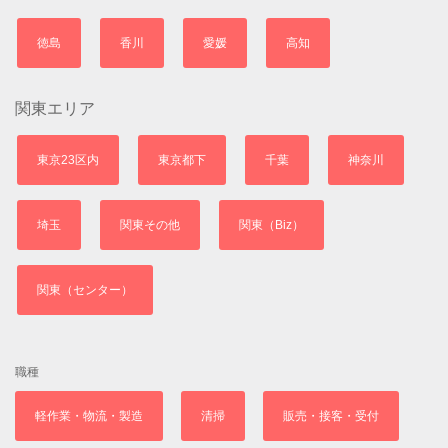
徳島
香川
愛媛
高知
関東エリア
東京23区内
東京都下
千葉
神奈川
埼玉
関東その他
関東（Biz）
関東（センター）
職種
軽作業・物流・製造
清掃
販売・接客・受付