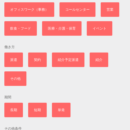
オフィスワーク（事務）
コールセンター
営業
飲食・フード
医療・介護・保育
イベント
働き方
派遣
契約
紹介予定派遣
紹介
その他
期間
長期
短期
単発
その他条件