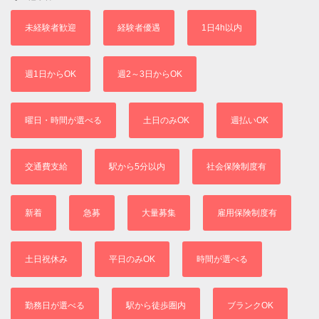
未経験者歓迎
経験者優遇
1日4h以内
週1日からOK
週2～3日からOK
曜日・時間が選べる
土日のみOK
週払いOK
交通費支給
駅から5分以内
社会保険制度有
新着
急募
大量募集
雇用保険制度有
土日祝休み
平日のみOK
時間が選べる
勤務日が選べる
駅から徒歩圏内
ブランクOK