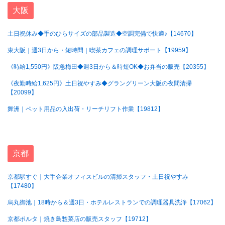
大阪
土日祝休み◆手のひらサイズの部品製造◆空調完備で快適♪【14670】
東大阪｜週3日から・短時間｜喫茶カフェの調理サポート【19959】
《時給1,550円》阪急梅田◆週3日から＆時短OK◆お弁当の販売【20355】
《夜勤時給1,625円》土日祝やすみ◆グラングリーン大阪の夜間清掃
【20099】
舞洲｜ペット用品の入出荷・リーチリフト作業【19812】
京都
京都駅すぐ｜大手企業オフィスビルの清掃スタッフ・土日祝やすみ
【17480】
烏丸御池｜18時から＆週3日・ホテルレストランでの調理器具洗浄【17062】
京都ポルタ｜焼き鳥惣菜店の販売スタッフ【19712】