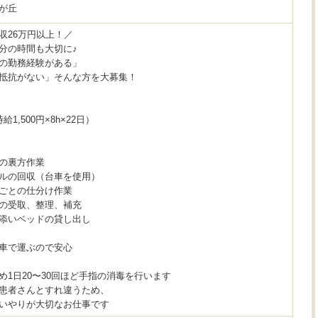
が丘
収26万円以上！／
分の時間も大切に♪
の勤務経験がある」
抵抗がない」そんな方を大募集！
時給1,500円×8h×22日）
の裏方作業
ルの回収（台車を使用）
ごとの仕分け作業
の受取、整理、補充
添いベッドの貸し出し
車で運ぶので安心
め1日20〜30回ほど手指の消毒を行います
患者さんとすれ違うため、
いやりが大切なお仕事です