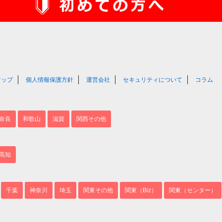
マップ
個人情報保護方針
運営会社
セキュリティについて
コラム
奈良
和歌山
滋賀
関西その他
高知
千葉
神奈川
埼玉
関東その他
関東（Biz）
関東（センター）