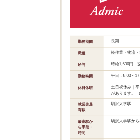
長期
勤務期間
軽作業・物流・
職種
時給1,500円
給与
平日：8:00～17
勤務時間
土日祝休み｜平
休日休暇
があります。 
駒沢大学駅
就業先最
寄駅
駒沢大学駅から
最寄駅か
ら手段・
時間