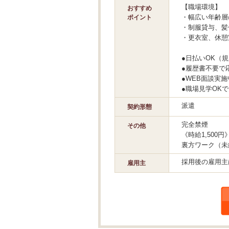
【職場環境】
おすすめ
・幅広い年齢層
ポイント
・制服貸与、髪
・更衣室、休憩
●日払いOK（
●履歴書不要で
●WEB面談実施
●職場見学OK
派遣
契約形態
完全禁煙
その他
《時給1,500
裏方ワーク（未
採用後の雇用主
雇用主