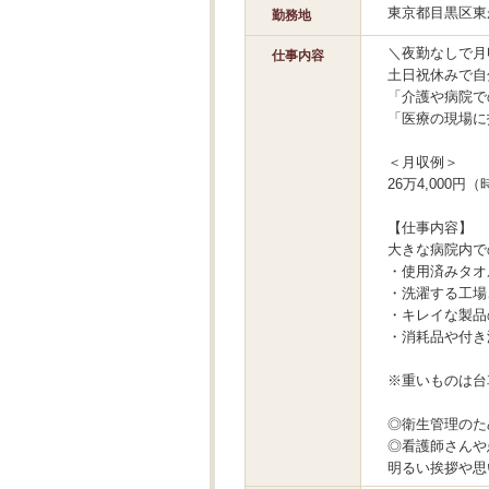
東京都目黒区東
勤務地
＼夜勤なしで月
仕事内容
土日祝休みで自
「介護や病院で
「医療の現場に
＜月収例＞
26万4,000円（
【仕事内容】
大きな病院内で
・使用済みタオ
・洗濯する工場
・キレイな製品
・消耗品や付き
※重いものは台
◎衛生管理のた
◎看護師さんや
明るい挨拶や思