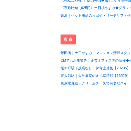
《時給1,550円》阪急梅田◆週3日から＆時短
《夜勤時給1,625円》土日祝やすみ◆グラン
舞洲｜ペット用品の入出荷・リーチリフト作業
東京
飯田橋｜土日やすみ・マンション清掃スタッフ
CMでもお馴染み！企業オフィス内の清掃◆朝の
桜新町駅｜残業なし・保育士募集【20295】
東大前駅｜大学病院のオペ室清掃【16529】
東京駅直結｜クリームチーズで有名なスイーツ