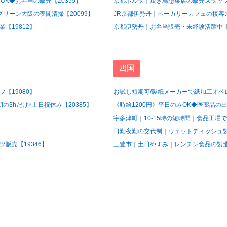
OK◆お弁当の販売【20355】
京都ポルタ｜焼き鳥惣菜店の販売スタッフ【
グリーン大阪の夜間清掃【20099】
JR京都伊勢丹｜ベーカリーカフェの接客ス
【19812】
京都伊勢丹｜お弁当販売・未経験活躍中【1
四国
【19080】
お試し短期可/製紙メーカーで紙加工オペレ
3hだけ×土日祝休み【20385】
《時給1200円》平日のみOK◆医薬品の出
宇多津町｜10-15時の短時間｜食品工場で
日勤夜勤の交代制｜ウェットティッシュ製造
販売【19346】
三豊市｜土日やすみ｜レンチン食品の製造ス