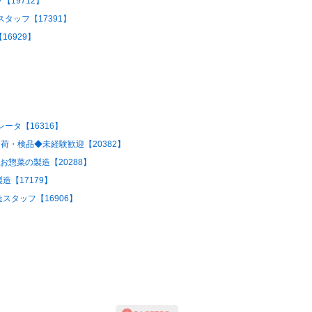
19712】
タッフ【17391】
6929】
ータ【16316】
荷・検品◆未経験歓迎【20382】
お惣菜の製造【20288】
【17179】
タッフ【16906】