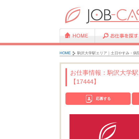
HOME
駒沢大学駅エリア｜土日やすみ・病院
お仕事情報：駒沢大学駅
【17444】
応募する