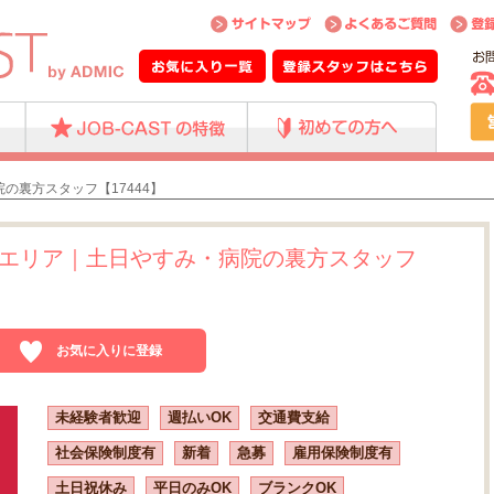
の裏方スタッフ【17444】
エリア｜土日やすみ・病院の裏方スタッフ
お気に入りに登録
未経験者歓迎
週払いOK
交通費支給
社会保険制度有
新着
急募
雇用保険制度有
土日祝休み
平日のみOK
ブランクOK