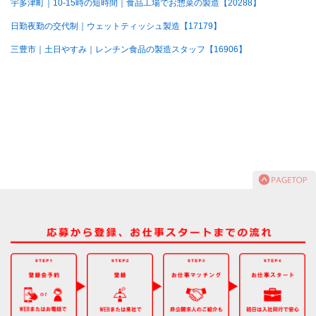
宇多津町｜10-15時の短時間｜食品工場でお惣菜の製造【20288】
日勤夜勤の交代制｜ウェットティッシュ製造【17179】
三豊市｜土日やすみ｜レンチン食品の製造スタッフ【16906】