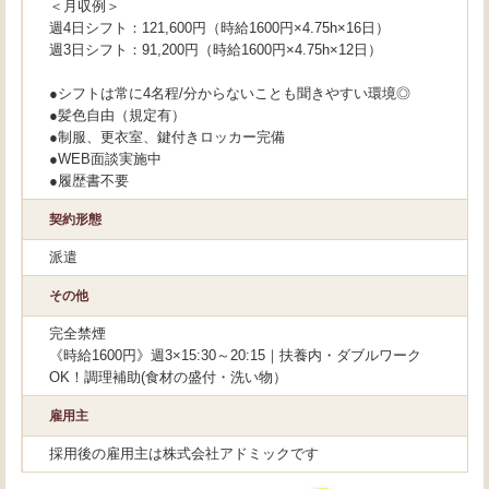
＜月収例＞
週4日シフト：121,600円（時給1600円×4.75h×16日）
週3日シフト：91,200円（時給1600円×4.75h×12日）
●シフトは常に4名程/分からないことも聞きやすい環境◎
●髪色自由（規定有）
●制服、更衣室、鍵付きロッカー完備
●WEB面談実施中
●履歴書不要
契約形態
派遣
その他
完全禁煙
《時給1600円》週3×15:30～20:15｜扶養内・ダブルワーク
OK！調理補助(食材の盛付・洗い物）
雇用主
採用後の雇用主は株式会社アドミックです