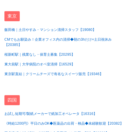
東京
飯田橋｜土日やすみ・マンション清掃スタッフ【19080】
CMでもお馴染み！企業オフィス内の清掃◆朝の3hだけ×土日祝休み
【20385】
桜新町駅｜残業なし・保育士募集【20295】
東大前駅｜大学病院のオペ室清掃【16529】
東京駅直結｜クリームチーズで有名なスイーツ販売【19346】
四国
お試し短期可/製紙メーカーで紙加工オペレータ【16316】
《時給1200円》平日のみOK◆医薬品の出荷・検品◆未経験歓迎【20382】