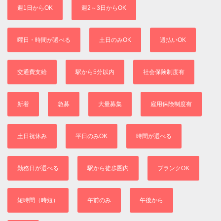
週1日からOK
週2～3日からOK
曜日・時間が選べる
土日のみOK
週払いOK
交通費支給
駅から5分以内
社会保険制度有
新着
急募
大量募集
雇用保険制度有
土日祝休み
平日のみOK
時間が選べる
勤務日が選べる
駅から徒歩圏内
ブランクOK
短時間（時短）
午前のみ
午後から