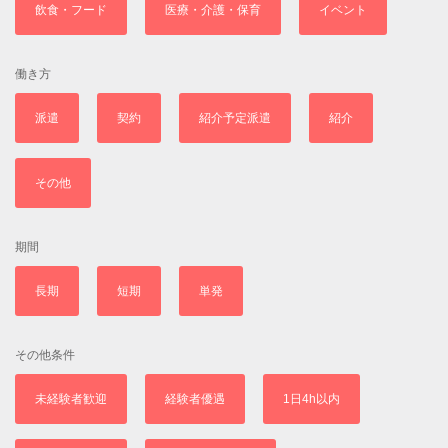
飲食・フード
医療・介護・保育
イベント
働き方
派遣
契約
紹介予定派遣
紹介
その他
期間
長期
短期
単発
その他条件
未経験者歓迎
経験者優遇
1日4h以内