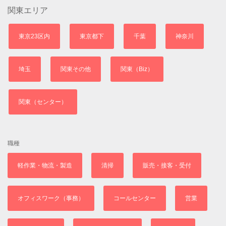
関東エリア
東京23区内
東京都下
千葉
神奈川
埼玉
関東その他
関東（Biz）
関東（センター）
職種
軽作業・物流・製造
清掃
販売・接客・受付
オフィスワーク（事務）
コールセンター
営業