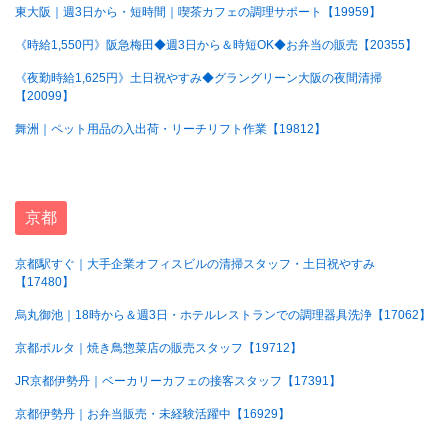
東大阪｜週3日から・短時間｜喫茶カフェの調理サポート【19959】
《時給1,550円》阪急梅田◆週3日から＆時短OK◆お弁当の販売【20355】
《夜勤時給1,625円》土日祝やすみ◆グラングリーン大阪の夜間清掃
【20099】
舞洲｜ペット用品の入出荷・リーチリフト作業【19812】
京都
京都駅すぐ｜大手企業オフィスビルの清掃スタッフ・土日祝やすみ
【17480】
烏丸御池｜18時から＆週3日・ホテルレストランでの調理器具洗浄【17062】
京都ポルタ｜焼き鳥惣菜店の販売スタッフ【19712】
JR京都伊勢丹｜ベーカリーカフェの接客スタッフ【17391】
京都伊勢丹｜お弁当販売・未経験活躍中【16929】