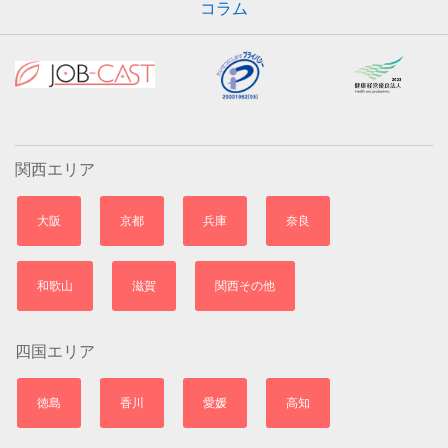
コラム
関西エリア
大阪
京都
兵庫
奈良
和歌山
滋賀
関西その他
四国エリア
徳島
香川
愛媛
高知