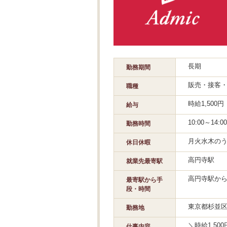
長期
勤務期間
販売・接客
職種
時給1,500
給与
10:00～1
勤務時間
月火水木のう
休日休暇
高円寺駅
就業先最寄駅
高円寺駅から
最寄駅から手
段・時間
東京都杉並
勤務地
＼時給1,5
仕事内容