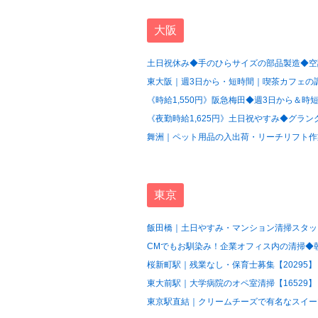
大阪
土日祝休み◆手のひらサイズの部品製造◆空調
東大阪｜週3日から・短時間｜喫茶カフェの調
《時給1,550円》阪急梅田◆週3日から＆時短
《夜勤時給1,625円》土日祝やすみ◆グラン
舞洲｜ペット用品の入出荷・リーチリフト作業
東京
飯田橋｜土日やすみ・マンション清掃スタッフ
CMでもお馴染み！企業オフィス内の清掃◆朝の
桜新町駅｜残業なし・保育士募集【20295】
東大前駅｜大学病院のオペ室清掃【16529】
東京駅直結｜クリームチーズで有名なスイーツ