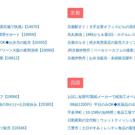
京都
完備で快適♪【14670】
京都駅すぐ｜大手企業オフィスビルの清掃
理サポート【19959】
烏丸御池｜18時から＆週3日・ホテルレス
OK◆お弁当の販売【20355】
京都ポルタ｜焼き鳥惣菜店の販売スタッフ【
グリーン大阪の夜間清掃【20099】
JR京都伊勢丹｜ベーカリーカフェの接客ス
【19812】
京都伊勢丹｜お弁当販売・未経験活躍中【1
四国
【19080】
お試し短期可/製紙メーカーで紙加工オペレ
3hだけ×土日祝休み【20385】
《時給1200円》平日のみOK◆医薬品の出
宇多津町｜10-15時の短時間｜食品工場で
日勤夜勤の交代制｜ウェットティッシュ製造
販売【19346】
三豊市｜土日やすみ｜レンチン食品の製造ス