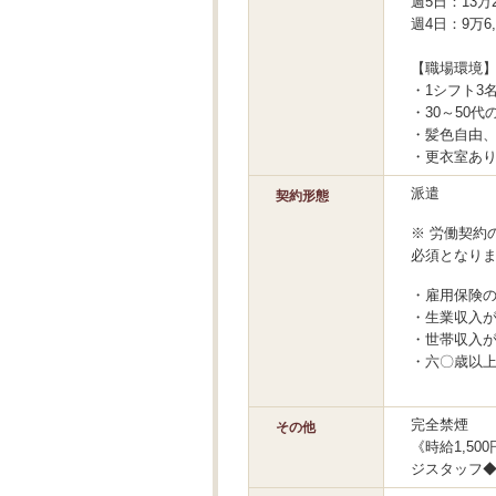
週5日：13万2
週4日：9万6,
【職場環境
・1シフト3
・30～50
・髪色自由
・更衣室あ
派遣
契約形態
※ 労働契約
必須となり
・雇用保険
・生業収入が
・世帯収入が
・六〇歳以
完全禁煙
その他
《時給1,5
ジスタッフ◆