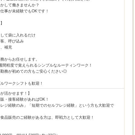
活かして働きませんか？
仕事が未経験でもOKです！
容】
量して袋に入れるだけ
接客、呼び込み
列、補充
業務からお任せします。
週間程度で覚えられるシンプルなルーティンワーク！
の勤務が初めての方もご安心ください◎
ブルワークシフトも歓迎！
験が活かせます！】
販・接客経験があればOK！
のレジ経験のみ」「短期でのセルフレジ経験」という方も大歓迎で
や食品販売のご経験がある方は、即戦力として大歓迎！