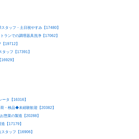
スタッフ・土日祝やすみ【17480】
トランでの調理器具洗浄【17062】
19712】
タッフ【17391】
6929】
ータ【16316】
荷・検品◆未経験歓迎【20382】
お惣菜の製造【20288】
【17179】
タッフ【16906】