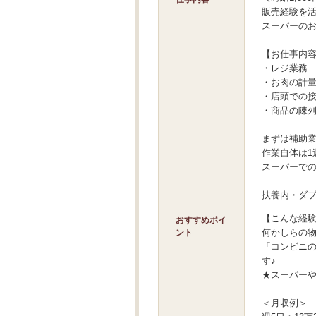
販売経験を
スーパーのお
【お仕事内
・レジ業務
・お肉の計
・店頭での
・商品の陳
まずは補助
作業自体は1
スーパーで
扶養内・ダ
【こんな経
おすすめポイ
何かしらの物
ント
「コンビニ
す♪
★スーパー
＜月収例＞