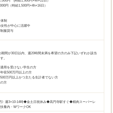
,000円 (時給1,500円×4h×22日）
000円（時給1,500円×4h×16日）
】
名体制
代の女性が中心に活躍中
、制服貸与
り
の期間が30日以内、週20時間未満を希望の方のみ下記いずれか該当
ます。
の適用を受けない学生の方
年収500万円以上の方
500万円以上かつ主たる生計者でない方
上の方
00円》週3×10-14時◆金土日祝休み◆高円寺駅すぐ◆精肉スーパーレ
扶養内・WワークOK