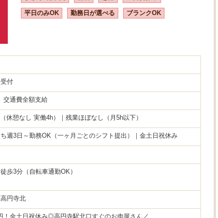
平日のみOK
勤務日が選べる
ブランクOK
・受付
円 交通費全額支給
4:00（休憩なし 実働4h）｜残業ほぼなし（月5h以下）
ち週3日～勤務OK（一ヶ月ごとのシフト提出）｜金土日祝休み
徒歩3分（自転車通勤OK）
区高円寺北
00円！金土日祝休み◎高円寺駅北口すぐのお肉屋さん／