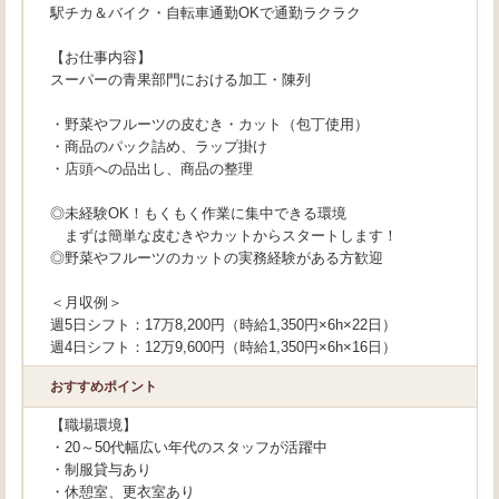
駅チカ＆バイク・自転車通勤OKで通勤ラクラク
【お仕事内容】
スーパーの青果部門における加工・陳列
・野菜やフルーツの皮むき・カット（包丁使用）
・商品のパック詰め、ラップ掛け
・店頭への品出し、商品の整理
◎未経験OK！もくもく作業に集中できる環境
まずは簡単な皮むきやカットからスタートします！
◎野菜やフルーツのカットの実務経験がある方歓迎
＜月収例＞
週5日シフト：17万8,200円（時給1,350円×6h×22日）
週4日シフト：12万9,600円（時給1,350円×6h×16日）
おすすめポイント
【職場環境】
・20～50代幅広い年代のスタッフが活躍中
・制服貸与あり
・休憩室、更衣室あり