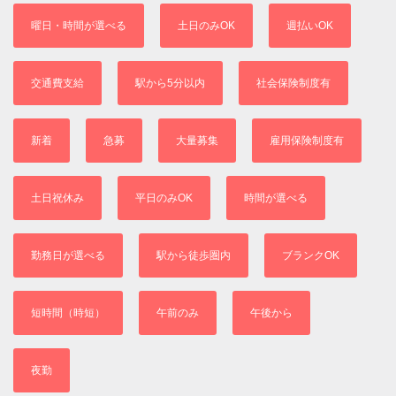
曜日・時間が選べる
土日のみOK
週払いOK
交通費支給
駅から5分以内
社会保険制度有
新着
急募
大量募集
雇用保険制度有
土日祝休み
平日のみOK
時間が選べる
勤務日が選べる
駅から徒歩圏内
ブランクOK
短時間（時短）
午前のみ
午後から
夜勤