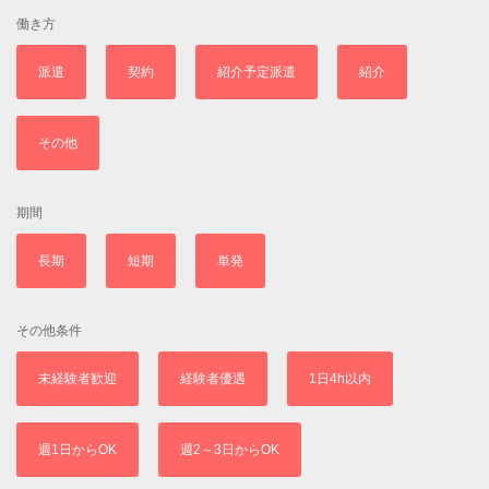
働き方
派遣
契約
紹介予定派遣
紹介
その他
期間
長期
短期
単発
その他条件
未経験者歓迎
経験者優遇
1日4h以内
週1日からOK
週2～3日からOK