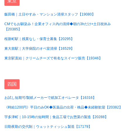
東京
飯田橋｜土日やすみ・マンション清掃スタッフ【19080】
CMでもお馴染み！企業オフィス内の清掃◆朝の3hだけ×土日祝休み
【20385】
桜新町駅｜残業なし・保育士募集【20295】
東大前駅｜大学病院のオペ室清掃【16529】
東京駅直結｜クリームチーズで有名なスイーツ販売【19346】
四国
お試し短期可/製紙メーカーで紙加工オペレータ【16316】
《時給1200円》平日のみOK◆医薬品の出荷・検品◆未経験歓迎【20382】
宇多津町｜10-15時の短時間｜食品工場でお惣菜の製造【20288】
日勤夜勤の交代制｜ウェットティッシュ製造【17179】