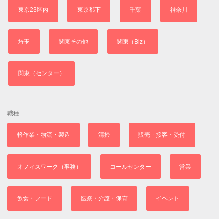
東京23区内
東京都下
千葉
神奈川
埼玉
関東その他
関東（Biz）
関東（センター）
職種
軽作業・物流・製造
清掃
販売・接客・受付
オフィスワーク（事務）
コールセンター
営業
飲食・フード
医療・介護・保育
イベント