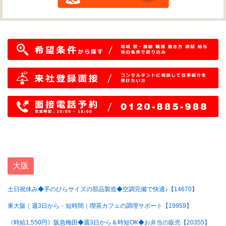
大阪
土日祝休み◆手のひらサイズの部品製造◆空調完備で快適♪【14670】
東大阪｜週3日から・短時間｜喫茶カフェの調理サポート【19959】
《時給1,550円》阪急梅田◆週3日から＆時短OK◆お弁当の販売【20355】