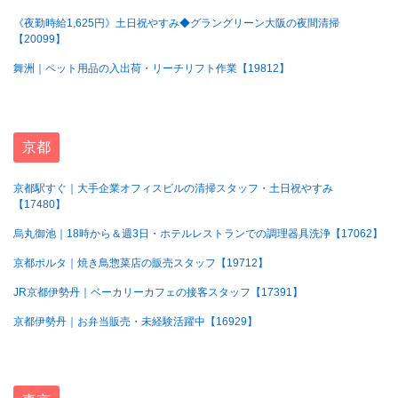
《夜勤時給1,625円》土日祝やすみ◆グラングリーン大阪の夜間清掃
【20099】
舞洲｜ペット用品の入出荷・リーチリフト作業【19812】
京都
京都駅すぐ｜大手企業オフィスビルの清掃スタッフ・土日祝やすみ
【17480】
烏丸御池｜18時から＆週3日・ホテルレストランでの調理器具洗浄【17062】
京都ポルタ｜焼き鳥惣菜店の販売スタッフ【19712】
JR京都伊勢丹｜ベーカリーカフェの接客スタッフ【17391】
京都伊勢丹｜お弁当販売・未経験活躍中【16929】