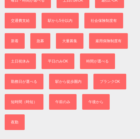
曜日・時間が選べる
土日のみOK
週払いOK
交通費支給
駅から5分以内
社会保険制度有
新着
急募
大量募集
雇用保険制度有
土日祝休み
平日のみOK
時間が選べる
勤務日が選べる
駅から徒歩圏内
ブランクOK
短時間（時短）
午前のみ
午後から
夜勤