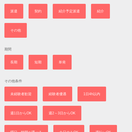
派遣
契約
紹介予定派遣
紹介
その他
期間
長期
短期
単発
その他条件
未経験者歓迎
経験者優遇
1日4h以内
週1日からOK
週2～3日からOK