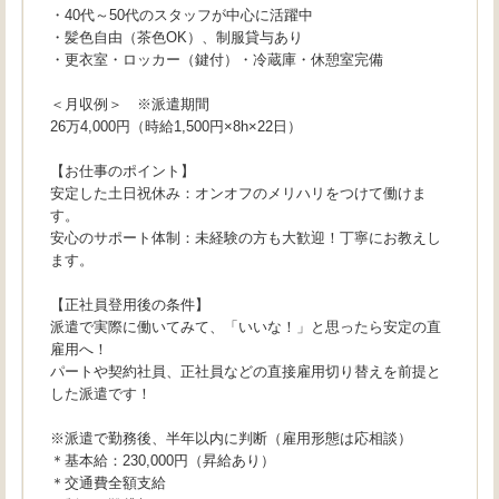
・40代～50代のスタッフが中心に活躍中
・髪色自由（茶色OK）、制服貸与あり
・更衣室・ロッカー（鍵付）・冷蔵庫・休憩室完備
＜月収例＞ ※派遣期間
26万4,000円（時給1,500円×8h×22日）
【お仕事のポイント】
安定した土日祝休み：オンオフのメリハリをつけて働けま
す。
安心のサポート体制：未経験の方も大歓迎！丁寧にお教えし
ます。
【正社員登用後の条件】
派遣で実際に働いてみて、「いいな！」と思ったら安定の直
雇用へ！
パートや契約社員、正社員などの直接雇用切り替えを前提と
した派遣です！
※派遣で勤務後、半年以内に判断（雇用形態は応相談）
＊基本給：230,000円（昇給あり）
＊交通費全額支給