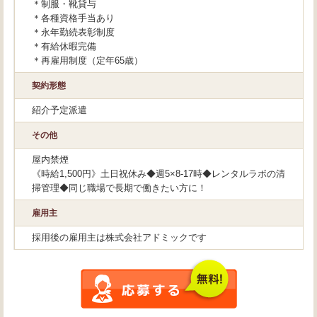
＊制服・靴貸与
＊各種資格手当あり
＊永年勤続表彰制度
＊有給休暇完備
＊再雇用制度（定年65歳）
契約形態
紹介予定派遣
その他
屋内禁煙
《時給1,500円》土日祝休み◆週5×8-17時◆レンタルラボの清
掃管理◆同じ職場で長期で働きたい方に！
雇用主
採用後の雇用主は株式会社アドミックです