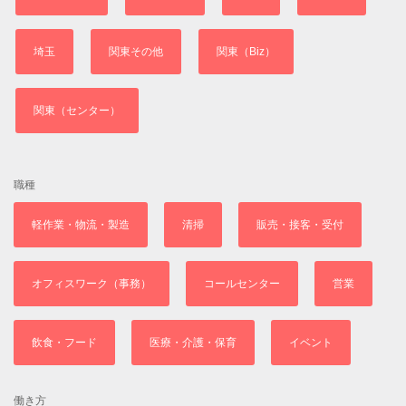
埼玉
関東その他
関東（Biz）
関東（センター）
職種
軽作業・物流・製造
清掃
販売・接客・受付
オフィスワーク（事務）
コールセンター
営業
飲食・フード
医療・介護・保育
イベント
働き方