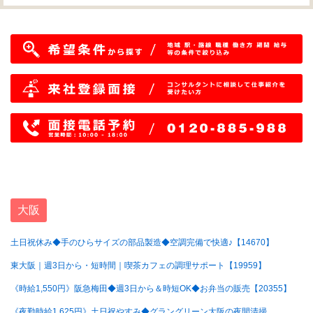
大阪
土日祝休み◆手のひらサイズの部品製造◆空調完備で快適♪【14670】
東大阪｜週3日から・短時間｜喫茶カフェの調理サポート【19959】
《時給1,550円》阪急梅田◆週3日から＆時短OK◆お弁当の販売【20355】
《夜勤時給1,625円》土日祝やすみ◆グラングリーン大阪の夜間清掃