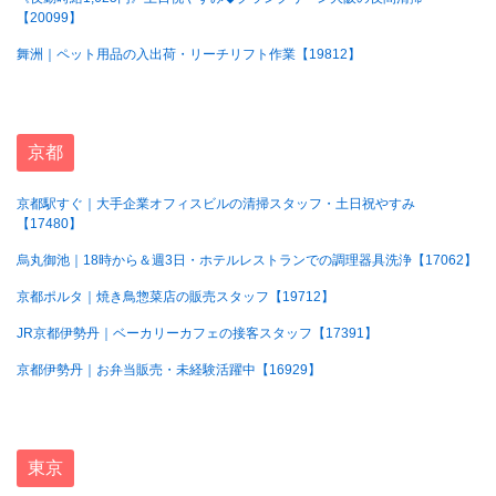
【20099】
舞洲｜ペット用品の入出荷・リーチリフト作業【19812】
京都
京都駅すぐ｜大手企業オフィスビルの清掃スタッフ・土日祝やすみ
【17480】
烏丸御池｜18時から＆週3日・ホテルレストランでの調理器具洗浄【17062】
京都ポルタ｜焼き鳥惣菜店の販売スタッフ【19712】
JR京都伊勢丹｜ベーカリーカフェの接客スタッフ【17391】
京都伊勢丹｜お弁当販売・未経験活躍中【16929】
東京