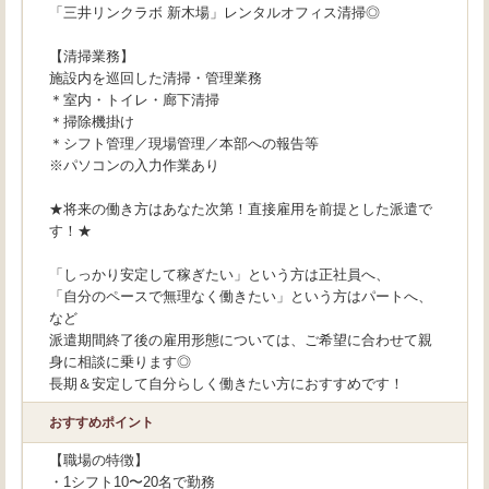
「三井リンクラボ 新木場」レンタルオフィス清掃◎
【清掃業務】
施設内を巡回した清掃・管理業務
＊室内・トイレ・廊下清掃
＊掃除機掛け
＊シフト管理／現場管理／本部への報告等
※パソコンの入力作業あり
★将来の働き方はあなた次第！直接雇用を前提とした派遣で
す！★
「しっかり安定して稼ぎたい」という方は正社員へ、
「自分のペースで無理なく働きたい」という方はパートへ、
など
派遣期間終了後の雇用形態については、ご希望に合わせて親
身に相談に乗ります◎
長期＆安定して自分らしく働きたい方におすすめです！
おすすめポイント
【職場の特徴】
・1シフト10〜20名で勤務