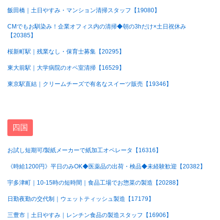
飯田橋｜土日やすみ・マンション清掃スタッフ【19080】
CMでもお馴染み！企業オフィス内の清掃◆朝の3hだけ×土日祝休み
【20385】
桜新町駅｜残業なし・保育士募集【20295】
東大前駅｜大学病院のオペ室清掃【16529】
東京駅直結｜クリームチーズで有名なスイーツ販売【19346】
四国
お試し短期可/製紙メーカーで紙加工オペレータ【16316】
《時給1200円》平日のみOK◆医薬品の出荷・検品◆未経験歓迎【20382】
宇多津町｜10-15時の短時間｜食品工場でお惣菜の製造【20288】
日勤夜勤の交代制｜ウェットティッシュ製造【17179】
三豊市｜土日やすみ｜レンチン食品の製造スタッフ【16906】