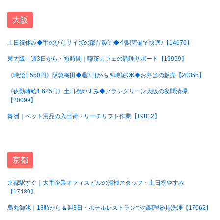
大阪
土日祝休み◆手のひらサイズの部品製造◆空調完備で快適♪【14670】
東大阪｜週3日から・短時間｜喫茶カフェの調理サポート【19959】
《時給1,550円》阪急梅田◆週3日から＆時短OK◆お弁当の販売【20355】
《夜勤時給1,625円》土日祝やすみ◆グラングリーン大阪の夜間清掃
【20099】
舞洲｜ペット用品の入出荷・リーチリフト作業【19812】
京都
京都駅すぐ｜大手企業オフィスビルの清掃スタッフ・土日祝やすみ
【17480】
烏丸御池｜18時から＆週3日・ホテルレストランでの調理器具洗浄【17062】