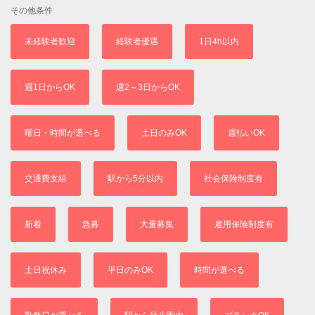
その他条件
未経験者歓迎
経験者優遇
1日4h以内
週1日からOK
週2～3日からOK
曜日・時間が選べる
土日のみOK
週払いOK
交通費支給
駅から5分以内
社会保険制度有
新着
急募
大量募集
雇用保険制度有
土日祝休み
平日のみOK
時間が選べる