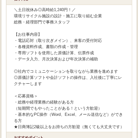
＼土日祝休み◎高時給1,240円！／
環境リサイクル施設の設計・施工に取り組む企業
総務・経理部門で事務スタッフ
【お仕事内容】
・電話応対（取り次ぎメイン）、来客の受付対応
・各種資料作成、書類の作成・管理
・専用ソフトを使用した原価計算、伝票作成
・データ入力、月次決算および年次決算の補助
◎社内でコミュニケーションを取りながら業務を進めます
◎原価計算ソフトや会計ソフトの操作は、入社後に丁寧にレ
クチャーします
＜応募資格＞
・総務や経理業務の経験がある方
（短期間でもやったことがある！という方歓迎）
・基本的なPC操作（Word、Excel、メール送信など）ができ
る方
★日商簿記2級以上をお持ちの方歓迎（無くても大丈夫です）
おすすめポイント