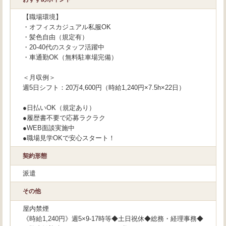
【職場環境】
・オフィスカジュアル私服OK
・髪色自由（規定有）
・20-40代のスタッフ活躍中
・車通勤OK（無料駐車場完備）
＜月収例＞
週5日シフト：20万4,600円（時給1,240円×7.5h×22日）
●日払いOK（規定あり）
●履歴書不要で応募ラクラク
●WEB面談実施中
●職場見学OKで安心スタート！
契約形態
派遣
その他
屋内禁煙
《時給1,240円》週5×9-17時等◆土日祝休◆総務・経理事務◆