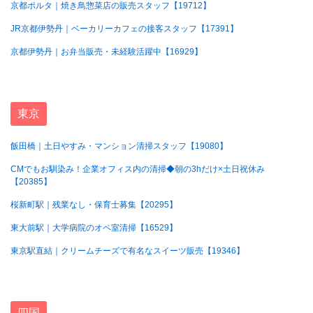
京都ポルタ｜焼き鳥惣菜店の販売スタッフ【19712】
JR京都伊勢丹｜ベーカリーカフェの接客スタッフ【17391】
京都伊勢丹｜お弁当販売・未経験活躍中【16929】
東京
飯田橋｜土日やすみ・マンション清掃スタッフ【19080】
CMでもお馴染み！企業オフィス内の清掃◆朝の3hだけ×土日祝休み
【20385】
桜新町駅｜残業なし・保育士募集【20295】
東大前駅｜大学病院のオペ室清掃【16529】
東京駅直結｜クリームチーズで有名なスイーツ販売【19346】
四国