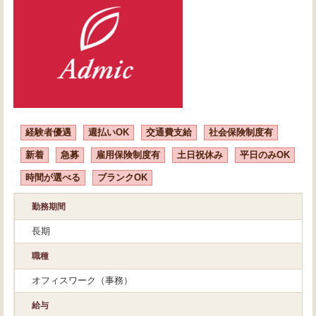
経験者優遇
週払いOK
交通費支給
社会保険制度有
新着
急募
雇用保険制度有
土日祝休み
平日のみOK
時間が選べる
ブランクOK
勤務期間
長期
職種
オフィスワーク（事務）
給与