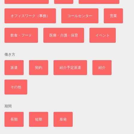
オフィスワーク（事務）
コールセンター
営業
飲食・フード
医療・介護・保育
イベント
働き方
派遣
契約
紹介予定派遣
紹介
その他
期間
長期
短期
単発