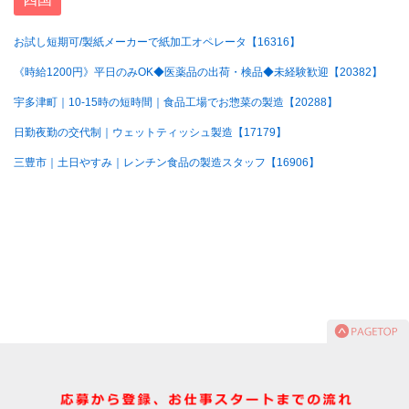
お試し短期可/製紙メーカーで紙加工オペレータ【16316】
《時給1200円》平日のみOK◆医薬品の出荷・検品◆未経験歓迎【20382】
宇多津町｜10-15時の短時間｜食品工場でお惣菜の製造【20288】
日勤夜勤の交代制｜ウェットティッシュ製造【17179】
三豊市｜土日やすみ｜レンチン食品の製造スタッフ【16906】