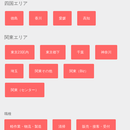
四国エリア
徳島
香川
愛媛
高知
関東エリア
東京23区内
東京都下
千葉
神奈川
埼玉
関東その他
関東（Biz）
関東（センター）
職種
軽作業・物流・製造
清掃
販売・接客・受付