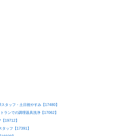
スタッフ・土日祝やすみ【17480】
トランでの調理器具洗浄【17062】
19712】
タッフ【17391】