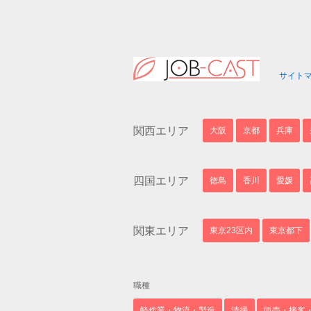
サイト
関西エリア
大阪
京都
兵庫
四国エリア
徳島
香川
愛媛
関東エリア
東京23区内
東京都下
職種
軽作業・物流・製造
清掃
販売・接客