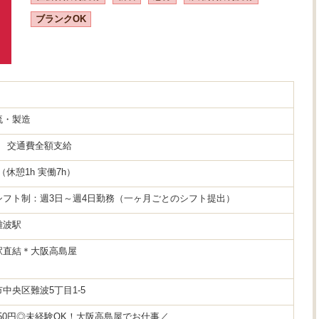
ブランクOK
流・製造
0円 交通費全額支給
00（休憩1h 実働7h）
シフト制：週3日～週4日勤務（一ヶ月ごとのシフト提出）
難波駅
駅直結＊大阪高島屋
中央区難波5丁目1-5
450円◎未経験OK！大阪高島屋でお仕事／