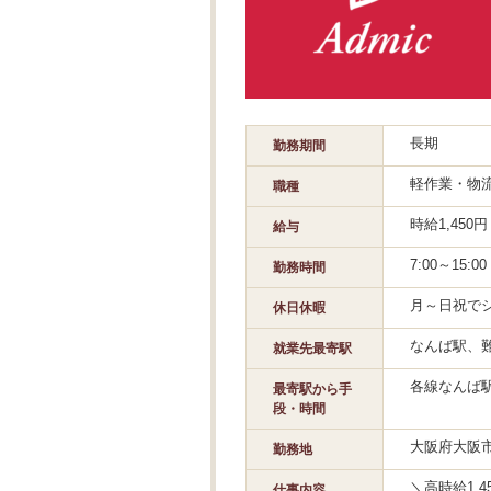
長期
勤務期間
軽作業・物
職種
時給1,45
給与
7:00～15:
勤務時間
月～日祝で
休日休暇
なんば駅、
就業先最寄駅
各線なんば
最寄駅から手
段・時間
大阪府大阪市
勤務地
＼高時給1,
仕事内容