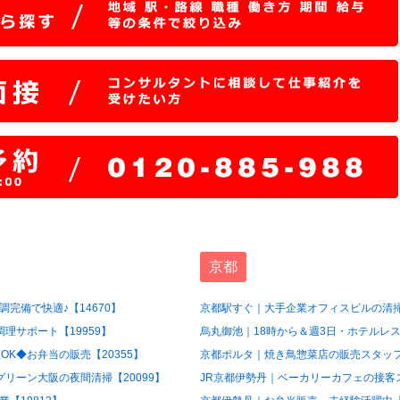
京都
完備で快適♪【14670】
京都駅すぐ｜大手企業オフィスビルの清掃
理サポート【19959】
烏丸御池｜18時から＆週3日・ホテルレス
OK◆お弁当の販売【20355】
京都ポルタ｜焼き鳥惣菜店の販売スタッフ【
グリーン大阪の夜間清掃【20099】
JR京都伊勢丹｜ベーカリーカフェの接客ス