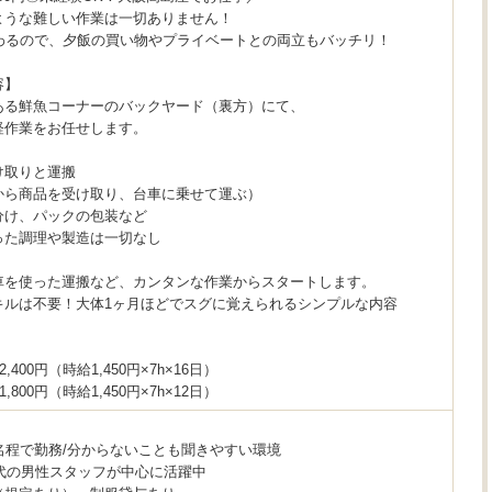
ような難しい作業は一切ありません！
終わるので、夕飯の買い物やプライベートとの両立もバッチリ！
容】
ある鮮魚コーナーのバックヤード（裏方）にて、
軽作業をお任せします。
け取りと運搬
から商品を受け取り、台車に乗せて運ぶ）
分け、パックの包装など
った調理や製造は一切なし
車を使った運搬など、カンタンな作業からスタートします。
キルは不要！大体1ヶ月ほどでスグに覚えられるシンプルな内容
,400円（時給1,450円×7h×16日）
,800円（時給1,450円×7h×12日）
】
名程で勤務/分からないことも聞きやすい環境
0代の男性スタッフが中心に活躍中