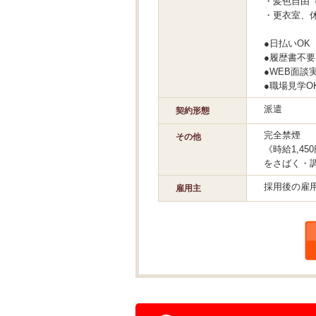
・髪色自由
・更衣室、
●日払いOK
●履歴書不
●WEB面談
●職場見学O
派遣
契約形態
完全禁煙
その他
《時給1,4
をさばく・
採用後の雇
雇用主