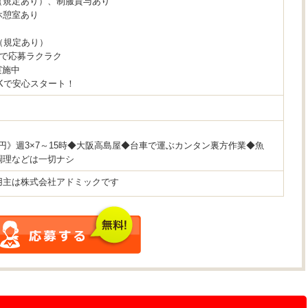
（規定あり）、制服貸与あり
休憩室あり
（規定あり）
要で応募ラクラク
実施中
Kで安心スタート！
50円》週3×7～15時◆大阪高島屋◆台車で運ぶカンタン裏方作業◆魚
調理などは一切ナシ
用主は株式会社アドミックです