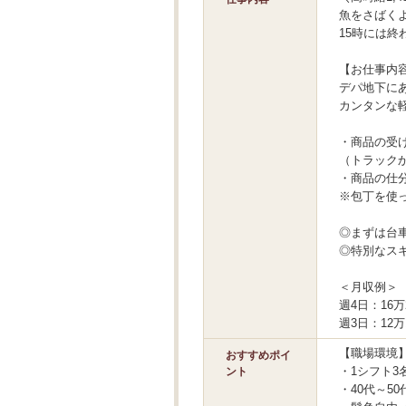
魚をさばく
15時には
【お仕事内
デパ地下に
カンタンな
・商品の受
（トラック
・商品の仕
※包丁を使
◎まずは台
◎特別なス
＜月収例＞
週4日：16万2
週3日：12万1
【職場環境
おすすめポイ
・1シフト3
ント
・40代～5