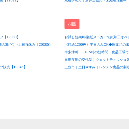
【19812】
京都伊勢丹｜お弁当販売・未経験活躍中【1
四国
【19080】
お試し短期可/製紙メーカーで紙加工オペレ
3hだけ×土日祝休み【20385】
《時給1200円》平日のみOK◆医薬品の出
宇多津町｜10-15時の短時間｜食品工場で
日勤夜勤の交代制｜ウェットティッシュ製造
販売【19346】
三豊市｜土日やすみ｜レンチン食品の製造ス