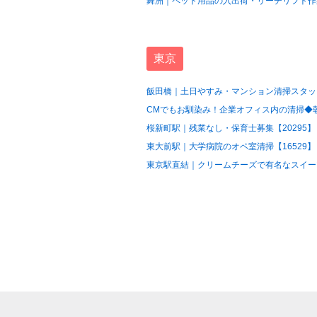
舞洲｜ペット用品の入出荷・リーチリフト作業
東京
飯田橋｜土日やすみ・マンション清掃スタッフ
CMでもお馴染み！企業オフィス内の清掃◆朝の
桜新町駅｜残業なし・保育士募集【20295】
東大前駅｜大学病院のオペ室清掃【16529】
東京駅直結｜クリームチーズで有名なスイーツ