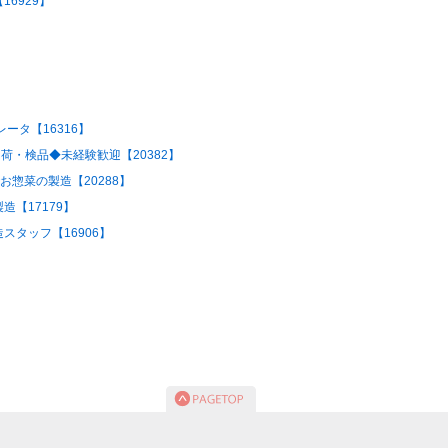
6929】
ータ【16316】
荷・検品◆未経験歓迎【20382】
お惣菜の製造【20288】
【17179】
タッフ【16906】