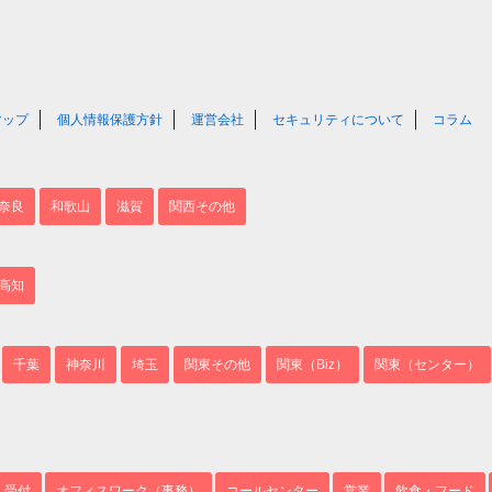
マップ
個人情報保護方針
運営会社
セキュリティについて
コラム
奈良
和歌山
滋賀
関西その他
高知
千葉
神奈川
埼玉
関東その他
関東（Biz）
関東（センター）
・受付
オフィスワーク（事務）
コールセンター
営業
飲食・フード